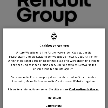
SICHERHEIT FÜR ALLE 2005:
Cookies verwalten
SONDERPREIS FÜR GEHÖRLOSEN-SCHULE
Unsere Website und ihre Partner verwenden Cookies, um die
IN WIEN
Besucherzahl und die Leistung der Website zu messen. Dadurch können
wir Ihnen personalisierte und/oder geolokalisierte Werbungen und Inhalte
Renault stiftet Preisgeld eines selbst gewonnenen Preises
anzeigen und es Ihnen ermöglichen, über die sozialen Netzwerke mit
unseren Inhalten zu interagieren.
Engagement der gehörlosen SchülerInnen wird gewürdigt
Überreichung setzt Zeichen für gemeinsame Anstrengungen aller
Sie können die Einstellungen jederzeit ändern, indem Sie sich in den
Beteiligten in Sachen Sicherheit
Abschnitt „Meine Cookies verwalten“ auf unserer Website begeben.
Im Oktober 2004 wurde Renault für den internationalen
Für weitere Informationen sehen Sie bitte unsere
Cookies-Grundsätze an.
Wettbewerb „Sicherheit für alle“ der Verkehrssicherheitspreis 2004
Impressum
des Kuratoriums für Verkehrssicherheit zugesprochen. Für Renault
war klar, das Preisgeld von 400 Euro wieder in den Wettbewerb zu
Datenschutz