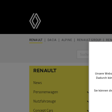
RENAULT
DACIA
ALPINE
RENAULT GROUP
REN
Suche
PRE
RENAULT
Unsere Websi
Dadurch kön
News
Sie können di
Personenwagen
Nutzfahrzeuge
Twingo
Concept Cars
5 E-Tech Electric
Express
Twingo E-Tech Electric