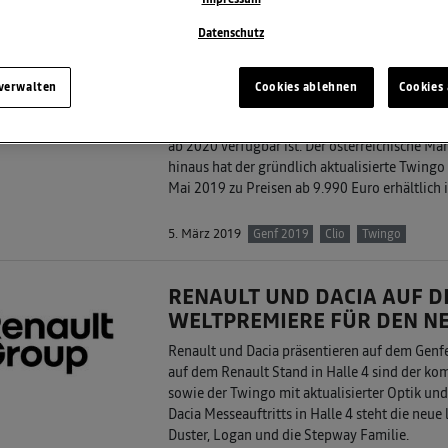
Clio Linienführung und der komplett neuen In
Datenschutz
Highlights im Clio zählt der erstmals verfügb
teilautomatisierte System kann den Clio auf
automatisch anfahren, beschleunigen und bre
 verwalten
Cookies ablehnen
Cookies 
Das hochmoderne Online-Multimediasystem R
Kapitel beim On-Board-Infotainment. Weiteres
ab 2020 verfügbar ist. Der österreichische Ma
hinaus hat der gründlich aktualisierte Twingo
Mai 2019 zu Preisen ab 9.990 Euro erhältlich i
5. März 2019
Genf 2019
Clio
Twingo
RENAULT UND DACIA AUF D
WELTPREMIERE FÜR DEN NE
Renault und Dacia präsentieren auf dem Genf
auf dem Renault Stand in Halle 4 sind der kom
sowie der Twingo mit aktualisierter Optik u
Dacia Messeauftritts in Halle 4 steht die neue
Duster, Logan und die Stepway Familie.