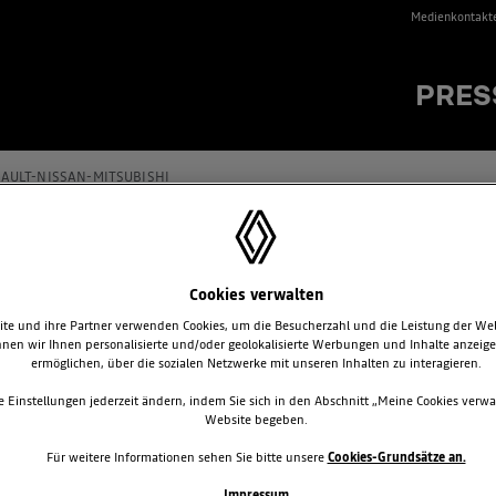
Medienkontakt
PRES
AULT-NISSAN-MITSUBISHI
Cookies verwalten
SSEMITTEILUNGEN
te und ihre Partner verwenden Cookies, um die Besucherzahl und die Leistung der We
nen wir Ihnen personalisierte und/oder geolokalisierte Werbungen und Inhalte anzeig
ermöglichen, über die sozialen Netzwerke mit unseren Inhalten zu interagieren.
WELTPREMIERE FÜR NEUEN 
e Einstellungen jederzeit ändern, indem Sie sich in den Abschnitt „Meine Cookies verwa
ÜBERARBEITETEN RENAULT 
Website begeben.
Weltpremiere für den neuen Clio: Renault prä
Für weitere Informationen sehen Sie bitte unsere
Cookies-Grundsätze an.
Generation des bereits rund 15-Millionen-mal
meistverkauftem Kleinwagen kombiniert mit 
Impressum