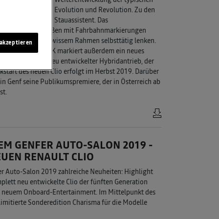
terieurgestaltung Evolution und Revolution. Zu den
are Autobahn- und Stauassistent. Das
 mehrspurigen Straßen mit Fahrbahnmarkierungen
msen sowie in gewissem Rahmen selbsttätig lenken.
akzeptieren
enault EASY LINK markiert außerdem ein neues
 Novum ist ein neu entwickelter Hybridantrieb, der
rkstart des neuen Clio erfolgt im Herbst 2019. Darüber
 in Genf seine Publikumspremiere, der in Österreich ab
st.
EM GENFER AUTO-SALON 2019 -
UEN RENAULT CLIO
er Auto-Salon 2019 zahlreiche Neuheiten: Highlight
plett neu entwickelte Clio der fünften Generation
nd neuem Onboard-Entertainment. Im Mittelpunkt des
 limitierte Sonderedition Charisma für die Modelle