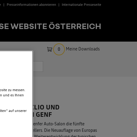
e
Presseinformationen abonnieren
Internationale Presseseite
SE WEBSITE ÖSTERREICH
Meine Downloads
0
bsite zu messen.
en und es Ihnen
RENAULT CLIO UND
lten“ auf unserer
TWINGO IN GENF
sentiert auf dem Genfer Auto-Salon die fünfte
 verkauften Bestsellers. Die Neuauflage von Europas
der konsequenten Weiterentwicklung der typischen