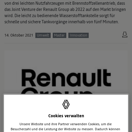
von drei leichten Nutzfahrzeugen mit Brennstoffzellenantrieb, dass
das Joint Venture der Renault Group ab 2022 auf den Markt bringen
wird. Die leicht zu bedienende Wasserstofftankstelle sorgt für
schnelle und sichere Tankvorgänge innerhalb von fünf Minuten.
14. Oktober 2021
Umwelt
Master
Innovation
Cookies verwalten
Unsere Website und ihre Partner verwenden Cookies, um die
Besucherzahl und die Leistung der Website zu messen. Dadurch können