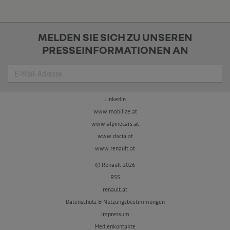
MELDEN SIE SICH ZU UNSEREN
PRESSEINFORMATIONEN AN
Suche
LinkedIn
www.mobilize.at
www.alpinecars.at
www.dacia.at
www.renault.at
© Renault 2026
RSS
renault.at
Datenschutz & Nutzungsbestimmungen
Impressum
Medienkontakte