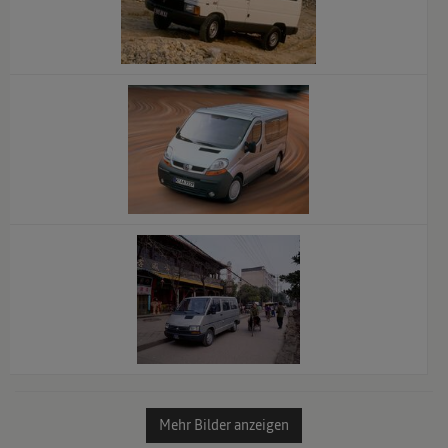
x
x
x
Mehr Bilder anzeigen