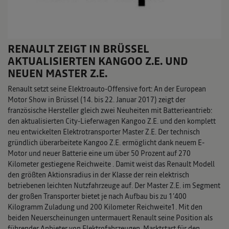
RENAULT ZEIGT IN BRÜSSEL
AKTUALISIERTEN KANGOO Z.E. UND
NEUEN MASTER Z.E.
Renault setzt seine Elektroauto-Offensive fort: An der European
Motor Show in Brüssel (14. bis 22. Januar 2017) zeigt der
französische Hersteller gleich zwei Neuheiten mit Batterieantrieb:
den aktualisierten City-Lieferwagen Kangoo Z.E. und den komplett
neu entwickelten Elektrotransporter Master Z.E. Der technisch
gründlich überarbeitete Kangoo Z.E. ermöglicht dank neuem E-
Motor und neuer Batterie eine um über 50 Prozent auf 270
Kilometer gestiegene Reichweite . Damit weist das Renault Modell
den größten Aktionsradius in der Klasse der rein elektrisch
betriebenen leichten Nutzfahrzeuge auf. Der Master Z.E. im Segment
der großen Transporter bietet je nach Aufbau bis zu 1’400
Kilogramm Zuladung und 200 Kilometer Reichweite1. Mit den
beiden Neuerscheinungen untermauert Renault seine Position als
führender Anbieter von Elektrofahrzeugen. Marktstart für den