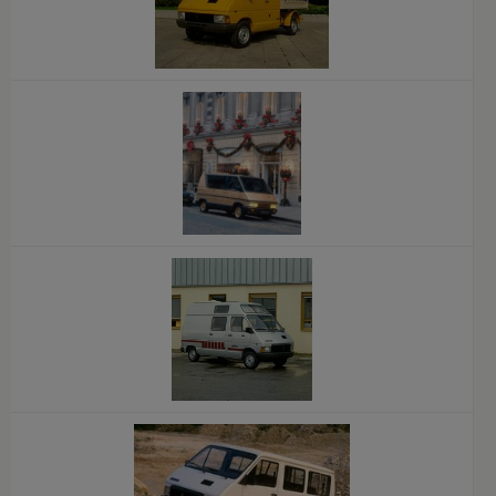
x
x
x