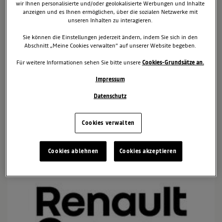
RENAULT ÖSTERREICH LIEFERT 257
wir Ihnen personalisierte und/oder geolokalisierte Werbungen und Inhalte
anzeigen und es Ihnen ermöglichen, über die sozialen Netzwerke mit
NUTZFAHRZEUGE AN DEN
unseren Inhalten zu interagieren.
WELTMARKTFÜHRER VON AUFZÜGEN
UND FAHRTREPPEN
Sie können die Einstellungen jederzeit ändern, indem Sie sich in den
Abschnitt „Meine Cookies verwalten“ auf unserer Website begeben.
Im Rahmen einer seit 1999 bestehenden Geschäftsbeziehung liefert
Für weitere Informationen sehen Sie bitte unsere
Cookies-Grundsätze an.
Renault Österreich zwischen April und Dezember 2018 253 Renault
Kangoo und vier Renault Trafic an den weltweit agierenden und
Impressum
führenden Hersteller von Aufzügen und Fahrtreppen, OTIS. Jedes der
insgesamt 257 Nutzfahrzeuge wird mit einem maßgeschneiderten
Datenschutz
Innenausbau der Firma Würth versehen.
Cookies verwalten
10. September 2018
Kangoo Express
Cookies ablehnen
Cookies akzeptieren