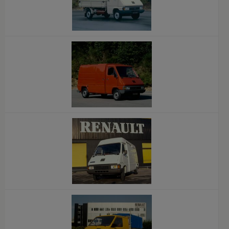
x
x
x