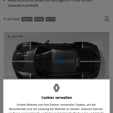
Neue technische Details zur künftigen A110 der dritten
Generation enthüllt
9. Juli 2026
Alpine
News
A110
DIE ZUKUNFT DER A110: PROTOTYP
Cookies verwalten
ALPINE A110 FUTURE BEIM FESTIVAL OF
Unsere Website und ihre Partner verwenden Cookies, um die
SPEED
Besucherzahl und die Leistung der Website zu messen. Dadurch können