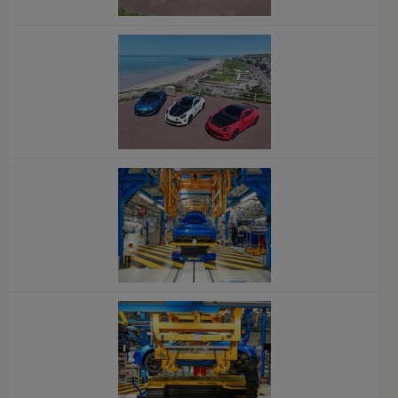
x
x
x