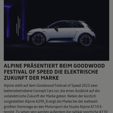
ALPINE PRÄSENTIERT BEIM GOODWOOD
FESTIVAL OF SPEED DIE ELEKTRISCHE
ZUKUNFT DER MARKE
Alpine stellt auf dem Goodwood Festival of Speed 2023 zwei
batteriebetriebene Concept Cars vor, die einen Ausblick auf die
vollelektrische Zukunft der Marke geben. Neben der kürzlich
vorgestellten Alpine A290_ß zeigt die Marke bei der weltweit
größten Hommage an den Motorsport die Studie Alpine A110 E-
ternité. Zu sehen sein werden außerdem die radikal sportliche A110