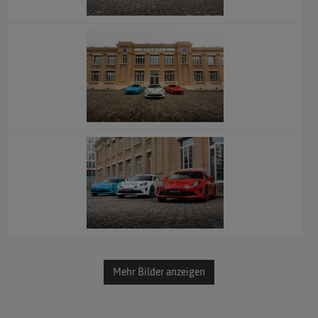
x
x
x
Mehr Bilder anzeigen