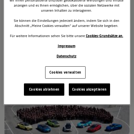
wir Ihnen personalisierte und/oder geolokalisierte Werbungen und Inhalte
Dritte Modellgeneration des Sportwagens erstmals vollelektrisch
anzeigen und es Ihnen ermöglichen, über die sozialen Netzwerke mit
Technologieträger täglich in Goodwood in Aktion
unseren Inhalten zu interagieren.
Aluminiumarchitektur, 800-Volt-Batterie und ideale
Sie können die Einstellungen jederzeit ändern, indem Sie sich in den
Gewichtsverteilung
Abschnitt „Meine Cookies verwalten“ auf unserer Website begeben.
Für weitere Informationen sehen Sie bitte unsere
Cookies-Grundsätze an.
6. Juli 2026
Alpine
News
A110
Impressum
Datenschutz
Cookies verwalten
Cookies ablehnen
Cookies akzeptieren