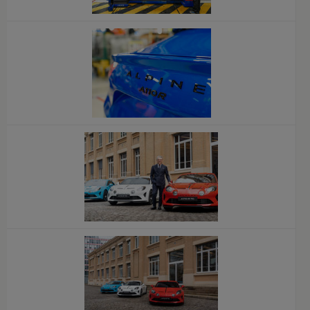
x
x
x