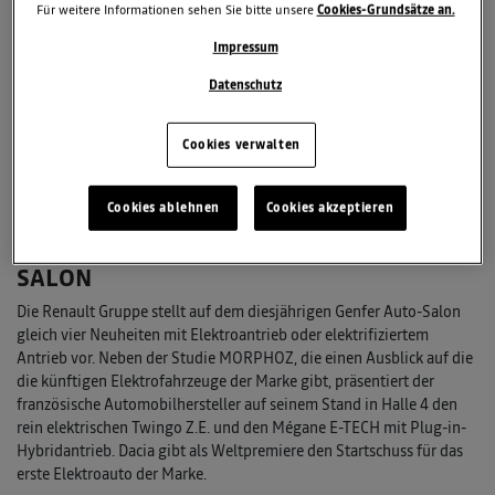
Für weitere Informationen sehen Sie bitte unsere
Cookies-Grundsätze an.
Impressum
Datenschutz
Cookies verwalten
Cookies ablehnen
Cookies akzeptieren
RENAULT GRUPPE MIT ELEKTRO-
OFFENSIVE AUF DEM GENFER AUTO-
SALON
Die Renault Gruppe stellt auf dem diesjährigen Genfer Auto-Salon
gleich vier Neuheiten mit Elektroantrieb oder elektrifiziertem
Antrieb vor. Neben der Studie MORPHOZ, die einen Ausblick auf die
die künftigen Elektrofahrzeuge der Marke gibt, präsentiert der
französische Automobilhersteller auf seinem Stand in Halle 4 den
rein elektrischen Twingo Z.E. und den Mégane E-TECH mit Plug-in-
Hybridantrieb. Dacia gibt als Weltpremiere den Startschuss für das
erste Elektroauto der Marke.