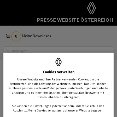
PRESSE WEBSITE ÖSTERREICH
Meine Downloads
0
Suche
PRESSEMITTEILUNGEN
RENAULT
Cookies verwalten
GENF 2020
Unsere Website und ihre Partner verwenden Cookies, um die
Besucherzahl und die Leistung der Website zu messen. Dadurch können
wir Ihnen personalisierte und/oder geolokalisierte Werbungen und Inhalte
anzeigen und es Ihnen ermöglichen, über die sozialen Netzwerke mit
unseren Inhalten zu interagieren.
Sie können die Einstellungen jederzeit ändern, indem Sie sich in den
Abschnitt „Meine Cookies verwalten“ auf unserer Website begeben.