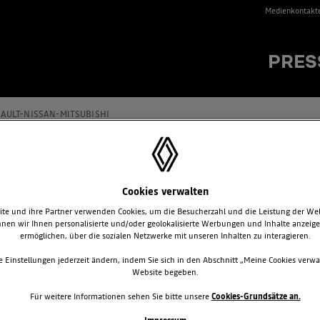
Medienkontakt
PRES
AULT-NISSAN-MITSUBISHI
Cookies verwalten
FIC GENERATION & PASSENGER
te und ihre Partner verwenden Cookies, um die Besucherzahl und die Leistung der We
nen wir Ihnen personalisierte und/oder geolokalisierte Werbungen und Inhalte anzeig
sam, sicher und bequem. Das zeichnet den Renault Trafic aus.
ermöglichen, über die sozialen Netzwerke mit unseren Inhalten zu interagieren.
to Verbrauch ist der Trafic mit 7,2l / 100km im Spitzenfeld unter den Pe
e Einstellungen jederzeit ändern, indem Sie sich in den Abschnitt „Meine Cookies verwa
Website begeben.
latz zum Wohlfühlen. Und unter der attraktiven Karosserie steckt die g
die starken sowie umweltfreundlichen dCi-Triebwerke von 90 bis 150 PS,
Für weitere Informationen sehen Sie bitte unsere
Cookies-Grundsätze an.
g sorgen. Kein Wunder also, dass der Trafic Passenger und der Trafic Gener