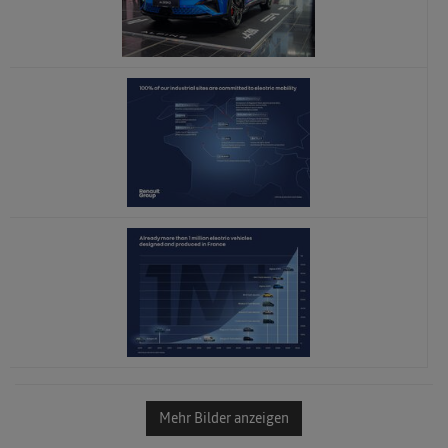
x
x
x
Mehr Bilder anzeigen