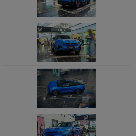
x
x
x