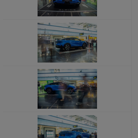
x
x
x