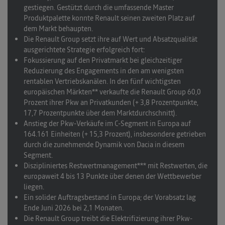
gestiegen
. Gestützt durch die umfassende Master
Produktpalette konnte Renault seinen zweiten Platz auf
dem Markt behaupten.
Die Renault Group setzt ihre auf Wert und Absatzqualität
ausgerichtete Strategie erfolgreich fort:
Fokussierung auf den Privatmarkt bei gleichzeitiger
Reduzierung des Engagements in den am wenigsten
rentablen Vertriebskanälen. In den fünf wichtigsten
europäischen Märkten** verkaufte die Renault Group 60,0
Prozent ihrer Pkw an Privatkunden (+ 3,8 Prozentpunkte,
17,7 Prozentpunkte über dem Marktdurchschnitt).
Anstieg der Pkw-Verkäufe im C-Segment in Europa auf
164.161 Einheiten (+ 15,3 Prozent), insbesondere getrieben
durch die zunehmende Dynamik von Dacia in diesem
Segment.
Diszipliniertes Restwertmanagement*** mit Restwerten, die
europaweit 4 bis 13 Punkte über denen der Wettbewerber
liegen.
Ein solider Auftragsbestand in Europa; der Vorabsatz lag
Ende Juni 2026 bei 2,1 Monaten.
Die Renault Group treibt die Elektrifizierung ihrer Pkw-