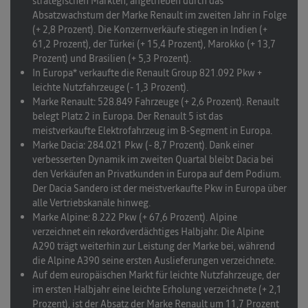
strategischen Märkten
, angetrieben durch das
Absatzwachstum der Marke Renault im zweiten Jahr in Folge
(+ 2,8 Prozent). Die Konzernverkäufe stiegen in Indien (+
61,2 Prozent), der Türkei (+ 15,4 Prozent), Marokko (+ 13,7
Prozent) und Brasilien (+ 5,3 Prozent).
In Europa
* verkaufte die Renault Group 821.092 Pkw +
leichte Nutzfahrzeuge (- 1,3 Prozent).
Marke Renault
: 528.849 Fahrzeuge (+ 2,6 Prozent). Renault
belegt Platz 2 in Europa. Der Renault 5 ist das
meistverkaufte Elektrofahrzeug im B-Segment in Europa.
Marke Dacia
: 284.021 Pkw (- 8,7 Prozent). Dank einer
verbesserten Dynamik im zweiten Quartal bleibt Dacia bei
den Verkäufen an Privatkunden in Europa auf dem Podium.
Der Dacia Sandero ist der meistverkaufte Pkw in Europa über
alle Vertriebskanäle hinweg.
Marke Alpine
: 8.222 Pkw (+ 67,6 Prozent). Alpine
verzeichnet ein rekordverdächtiges Halbjahr. Die Alpine
A290 trägt weiterhin zur Leistung der Marke bei, während
die Alpine A390 seine ersten Auslieferungen verzeichnete.
Auf dem europäischen Markt für leichte Nutzfahrzeuge, der
im ersten Halbjahr eine leichte Erholung verzeichnete (+ 2,1
Prozent), ist der Absatz der Marke Renault um 11,7 Prozent