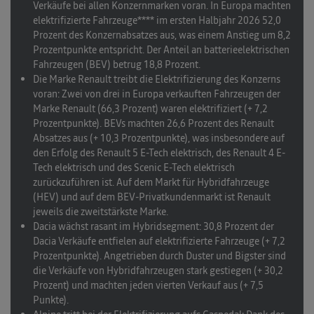
Verkäufe bei allen Konzernmarken voran
. In Europa machten
elektrifizierte Fahrzeuge**** im ersten Halbjahr 2026 52,0
Prozent des Konzernabsatzes aus, was einem Anstieg um 8,2
Prozentpunkte entspricht. Der Anteil an batterieelektrischen
Fahrzeugen (BEV) betrug 18,8 Prozent.
Die Marke Renault treibt die Elektrifizierung des Konzerns
voran
: Zwei von drei in Europa verkauften Fahrzeugen der
Marke Renault (66,3 Prozent) waren elektrifiziert (+ 7,2
Prozentpunkte). BEVs machten 26,6 Prozent des Renault
Absatzes aus (+ 10,3 Prozentpunkte), was insbesondere auf
den Erfolg des Renault 5 E-Tech elektrisch, des Renault 4 E-
Tech elektrisch und des Scenic E-Tech elektrisch
zurückzuführen ist. Auf dem Markt für Hybridfahrzeuge
(HEV) und auf dem BEV-Privatkundenmarkt ist Renault
jeweils die zweitstärkste Marke.
Dacia wächst rasant im Hybridsegment
: 30,8 Prozent der
Dacia Verkäufe entfielen auf elektrifizierte Fahrzeuge (+ 7,2
Prozentpunkte). Angetrieben durch Duster und Bigster sind
die Verkäufe von Hybridfahrzeugen stark gestiegen (+ 30,2
Prozent) und machten jeden vierten Verkauf aus (+ 7,5
Punkte).