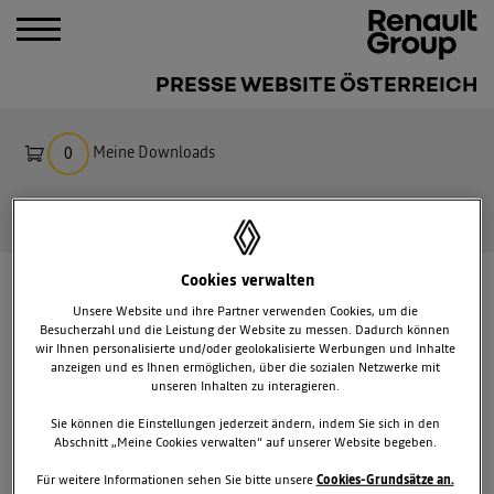
PRESSE WEBSITE ÖSTERREICH
Meine Downloads
0
Suche
Cookies verwalten
ANMELDUNG FÜR
Unsere Website und ihre Partner verwenden Cookies, um die
PRESSEINFORMATIONEN
Besucherzahl und die Leistung der Website zu messen. Dadurch können
wir Ihnen personalisierte und/oder geolokalisierte Werbungen und Inhalte
anzeigen und es Ihnen ermöglichen, über die sozialen Netzwerke mit
Anrede
unseren Inhalten zu interagieren.
Frau
Herr
Sie können die Einstellungen jederzeit ändern, indem Sie sich in den
Abschnitt „Meine Cookies verwalten“ auf unserer Website begeben.
Firma
Für weitere Informationen sehen Sie bitte unsere
Cookies-Grundsätze an.