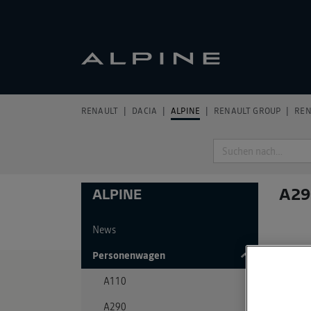
RENAULT
DACIA
ALPINE
RENAULT GROUP
REN
Suche
A29
ALPINE
News
Personenwagen
A110
PRE
A290