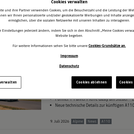
Cookies verwalten
te und ihre Partner verwenden Cookies, um die Besucherzahl und die Leistung der We
DIE NEUE ALPINE A390 LA
nen wir Ihnen personalisierte und/oder geolokalisierte Werbungen und Inhalte anzeig
ermöglichen, über die sozialen Netzwerke mit unseren Inhalten zu interagieren.
Von 15. bis 31. Juli ist die neue Alpine A3
Der vollelektrische Sport Fastback verbinde
e Einstellungen jederzeit ändern, indem Sie sich in den Abschnitt „Meine Cookies verwa
Kilometern Reichweite
Website begeben.
Beim Gewinnspiel vor Ort wartet eine exkl
Für weitere Informationen sehen Sie bitte unsere
Cookies-Grundsätze an.
Impressum
16. Juli 2026
Alpine
News
A390
Datenschutz
DYNAMISCHES DEBÜT: ALPI
GOODWOOD HILLCLIMB
 verwalten
Cookies ablehnen
Cookies 
Öffentliche Premiere für das Entwicklungs
Formel-1-Fahrer Pierre Gasly am Steuer – 
Neue technische Details zur künftigen A110
9. Juli 2026
Alpine
News
A110