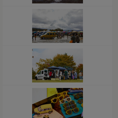
x
x
x