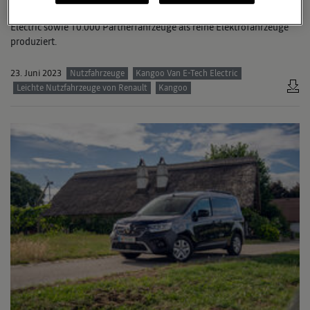
des Renault Kangoo Van und der Pkw-Variante Kangoo E-Tech
Electric sowie 10.000 Partnerfahrzeuge als reine Elektrofahrzeuge
produziert.
23. Juni 2023
Nutzfahrzeuge
Kangoo Van E-Tech Electric
Leichte Nutzfahrzeuge von Renault
Kangoo