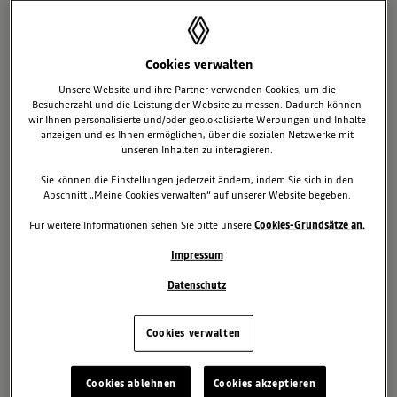
Cookies verwalten
Unsere Website und ihre Partner verwenden Cookies, um die
Besucherzahl und die Leistung der Website zu messen. Dadurch können
wir Ihnen personalisierte und/oder geolokalisierte Werbungen und Inhalte
anzeigen und es Ihnen ermöglichen, über die sozialen Netzwerke mit
unseren Inhalten zu interagieren.
Sie können die Einstellungen jederzeit ändern, indem Sie sich in den
Abschnitt „Meine Cookies verwalten“ auf unserer Website begeben.
RENAULT KANGOO BEREITS ÜBER 90.000
Für weitere Informationen sehen Sie bitte unsere
Cookies-Grundsätze an.
FAHRZEUGE PRODUZIERT
Impressum
Impulsgeber für die Elektrifizierung: Mit dem Kangoo E-Tech Electric
kreierte Renault 2011 eine komplett neue Fahrzeugklasse, den
Datenschutz
Elektrotransporter. Noch im gleichen Jahr wurde das Renault Modell
als erstes Elektrofahrzeug zum „International Van of the Year“
Cookies verwalten
gewählt. Der Beginn einer bis heute anhaltenden Erfolgsstory, in
deren Verlauf sich der Kangoo Van E-Tech Electric als
meistverkauftes Modell seiner Klasse etablierte. Bis heute wurden
Cookies ablehnen
Cookies akzeptieren
im nordfranzösischen Werk Maubeuge mehr als 90.000 Einheiten