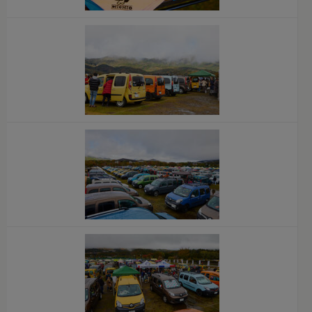
x
x
x