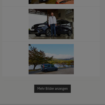
x
x
x
Mehr Bilder anzeigen