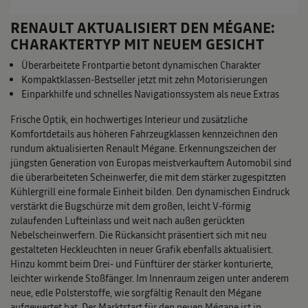
RENAULT AKTUALISIERT DEN MÉGANE:
CHARAKTERTYP MIT NEUEM GESICHT
Überarbeitete Frontpartie betont dynamischen Charakter
Kompaktklassen-Bestseller jetzt mit zehn Motorisierungen
Einparkhilfe und schnelles Navigationssystem als neue Extras
Frische Optik, ein hochwertiges Interieur und zusätzliche
Komfortdetails aus höheren Fahrzeugklassen kennzeichnen den
rundum aktualisierten Renault Mégane. Erkennungszeichen der
jüngsten Generation von Europas meistverkauftem Automobil sind
die überarbeiteten Scheinwerfer, die mit dem stärker zugespitzten
Kühlergrill eine formale Einheit bilden. Den dynamischen Eindruck
verstärkt die Bugschürze mit dem großen, leicht V-förmig
zulaufenden Lufteinlass und weit nach außen gerückten
Nebelscheinwerfern. Die Rückansicht präsentiert sich mit neu
gestalteten Heckleuchten in neuer Grafik ebenfalls aktualisiert.
Hinzu kommt beim Drei- und Fünftürer der stärker konturierte,
leichter wirkende Stoßfänger. Im Innenraum zeigen unter anderem
neue, edle Polsterstoffe, wie sorgfältig Renault den Mégane
aufgewertet hat. Der Marktstart für den neuen Mégane ist in