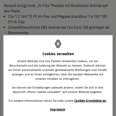
Renault bringt erste „Hi-Flex“Modelle mit Bioethanol-Antrieb auf
den Markt
Clio 1.2 16V 75 PS Hi-Flex und Mégane Grandtour 1.6 16V 105
PS Hi-Flex
Umweltfreundlicher E85-Antrieb bei Clio Euro 100 günstiger als
Benzinmotor
„Öko“-Bonus ab 1. Juli 2008 über Euro 600 brutto
Bis 30. August Renault Sicherheitsbonus bis zu Euro 2.000
Leasing-to-go ab 3,9 Prozent Fix-Zinssatz und 1 Jahr Vollkasko
Cookies verwalten
inklusive (Clio)
Unsere Website und ihre Partner verwenden Cookies, um die
Besucherzahl und die Leistung der Website zu messen. Dadurch können
9. April 2008
Mégane 2002-2008
wir Ihnen personalisierte und/oder geolokalisierte Werbungen und Inhalte
anzeigen und es Ihnen ermöglichen, über die sozialen Netzwerke mit
unseren Inhalten zu interagieren.
Sie können die Einstellungen jederzeit ändern, indem Sie sich in den
Abschnitt „Meine Cookies verwalten“ auf unserer Website begeben.
Für weitere Informationen sehen Sie bitte unsere
Cookies-Grundsätze an.
Impressum