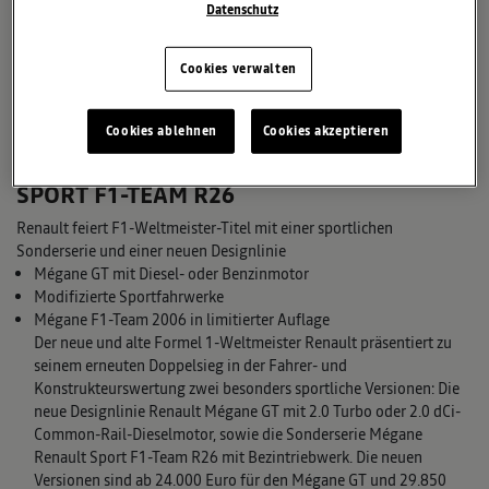
Datenschutz
Cookies verwalten
Cookies ablehnen
Cookies akzeptieren
MÉGANE GT UND MÉGANE RENAULT
SPORT F1-TEAM R26
Renault feiert F1-Weltmeister-Titel mit einer sportlichen
Sonderserie und einer neuen Designlinie
Mégane GT mit Diesel- oder Benzinmotor
Modifizierte Sportfahrwerke
Mégane F1-Team 2006 in limitierter Auflage
Der neue und alte Formel 1-Weltmeister Renault präsentiert zu
seinem erneuten Doppelsieg in der Fahrer- und
Konstrukteurswertung zwei besonders sportliche Versionen: Die
neue Designlinie Renault Mégane GT mit 2.0 Turbo oder 2.0 dCi-
Common-Rail-Dieselmotor, sowie die Sonderserie Mégane
Renault Sport F1-Team R26 mit Bezintriebwerk. Die neuen
Versionen sind ab 24.000 Euro für den Mégane GT und 29.850