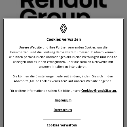
Cookies verwalten
Unsere Website und ihre Partner verwenden Cookies, um die
Besucherzahl und die Leistung der Website zu messen. Dadurch können
RENAULT AUF DEM WEG ZUM DRITTEN
wir Ihnen personalisierte und/oder geolokalisierte Werbungen und Inhalte
TITEL
anzeigen und es Ihnen ermöglichen, über die sozialen Netzwerke mit
unseren Inhalten zu interagieren.
Formel E-Saison 2016/2017 Das Weltmeisterteam Renault e.dams
geht 2016/2017 in der rein elektrischen Rennserie Formel E mit
Sie können die Einstellungen jederzeit ändern, indem Sie sich in den
modifiziertem Fahrzeug und bewährtem Fahrerduo an den Start.
Abschnitt „Meine Cookies verwalten“ auf unserer Website begeben.
Wie in den beiden vorangegangenen Saisons sitzen der
Für weitere Informationen sehen Sie bitte unsere
Cookies-Grundsätze an.
frischgebackene Weltmeister Sébastian Buemi aus der Schweiz und
der Franzose Nicolas Prost für das erfolgreichste Team der noch
Impressum
jungen Rennserie im Cockpit. Wichtigste Neuerung ist neben einem
Datenschutz
neuen Bodykit mit futuristischem Frontflügel die Steigerung der
Rekuperationsleistung von 100 auf 150 kW. Erklärtes Saisonziel von
Renault und e.dams ist der dritte Weltmeistertitel in Folge. Die neue
Cookies verwalten