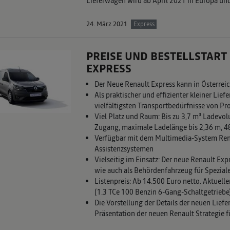
Lieferwagen wird ab April 2021 in Europa und
24. März 2021
Express
PREISE UND BESTELLSTART
EXPRESS
Der Neue Renault Express kann in Österreich
Als praktischer und effizienter kleiner Lie
vielfältigsten Transportbedürfnisse von Pro
Viel Platz und Raum: Bis zu 3,7 m³ Ladevol
Zugang, maximale Ladelänge bis 2,36 m, 48
Verfügbar mit dem Multimedia-System Ren
Assistenzsystemen
Vielseitig im Einsatz: Der neue Renault Exp
wie auch als Behördenfahrzeug für Spezial
Listenpreis: Ab 14.500 Euro netto. Aktuelle
(1.3 TCe 100 Benzin 6-Gang-Schaltgetriebe
Die Vorstellung der Details der neuen Liefe
Präsentation der neuen Renault Strategie f