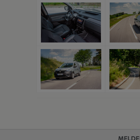
x
x
MELDE