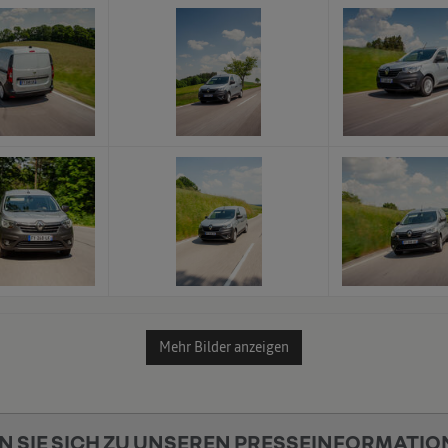
x
x
x
x
Mehr Bilder anzeigen
N SIE SICH ZU UNSEREN PRESSEINFORMATIO