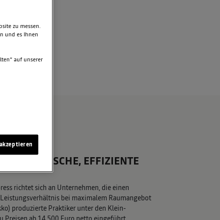
bsite zu messen.
en und es Ihnen
lten“ auf unserer
akzeptieren
ER PRAKTISCHE, EFFIZIENTE
ress richtet sich an Unternehmen, die einen
-/Leistungsverhältnis bei maximalem Raumangebot
ko) produzierte Praktiker unter den Klein-
u Preisen ab 14.500 Euro netto eingeführt.