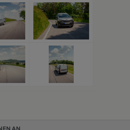
x
x
x
x
NEN AN