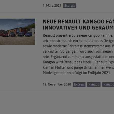
1. März 2021
Express
NEUE RENAULT KANGOO FAMI
INNOVATIVER UND GERÄUM
Renault präsentiert die neue Kangoo Familie.
zeichnet sich durch ein komplett neues Desi
sowie moderne Fahrerassistenzsysteme aus. Wi
verkauften Vorgängern wird auch vom neuen 
sein. Ergänzend zum höher ausgestatteten un
Kangoo wird Renault das Modell Renault Expres
kleinen Flotten und junge Unternehmen wende
Modellgeneration erfolgt im Frühjahr 2021.
12. November 2020
Express
Kangoo
Kangoo