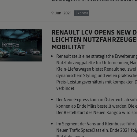
9. Juni 2021
Express
RENAULT LCV OPENS NEW D
LEICHTEN NUTZFAHRZEUGE
MOBILITÄT
Renault stellt eine strategische Erweiteru
Nutzfahrzeugpalette für Unternehmen, Hand
Klein-Lieferwagen bietet Renault neu zwei
dynamischem Styling und vielen praktisch
Preis-Leistungsverhältnis mit kompakten
verbindet.
Der Neue Express kann in Österreich ab sofo
können ab Ende März bestellt werden. Die 
Der Bestellstart des Neuen Kangoo wird spä
Im Segment der Vans und Kleinbusse führt
Neuen Trafic SpaceClass ein. Ende 2021 folg
Nutzfahrzeuge.