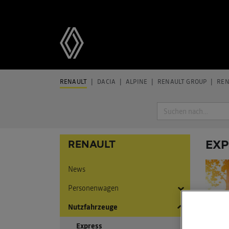
RENAULT
DACIA
ALPINE
RENAULT GROUP
REN
Suche
EXP
RENAULT
News
Personenwagen
Nutzfahrzeuge
Twingo
5 E-Tech Electric
Express
Twingo E-Tech Electric