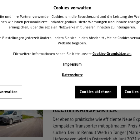
Cookies verwalten
te und ihre Partner verwenden Cookies, um die Besucherzahl und die Leistung der We
nen wir Ihnen personalisierte und/oder geolokalisierte Werbungen und Inhalte anzeig
ermöglichen, über die sozialen Netzwerke mit unseren Inhalten zu interagieren.
e Einstellungen jederzeit ändern, indem Sie sich in den Abschnitt „Meine Cookies verwa
Website begeben.
Für weitere Informationen sehen Sie bitte unsere
Cookies-Grundsätze an.
Impressum
Datenschutz
SSEMITTEILUNGEN
 verwalten
Cookies ablehnen
Cookies 
NEUER RENAULT EXPRESS: D
KLEINTRANSPORTER
Der ebenso praktische wie effiziente Neue Exp
kompakten Transporter mit optimalem Preis
suchen. Der im Renault Werk in Tanger (Marok
Lieferwagen wird in Österreich ab Juni 2021 z