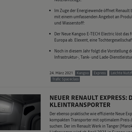
Im Zuge der Energiewende öffnet Renault b
mit einem umfassenden Angebot an Produkte
und Wasserstoff:
Der Neue Kangoo E-TECH Electric löst das 
Europa ab. Elexent, eine Tochtergesellschaf
Noch in diesem Jahr folgt die Vorstellung
Infrastruktur-, Tank- und Lade-Dienstleist
24. März 2021
Kangoo
Express
Leichte Nutz
Trafic Spaceclass
NEUER RENAULT EXPRESS: D
KLEINTRANSPORTER
Der ebenso praktische wie effiziente Neue Exp
kompakten Transporter mit optimalem Preis
suchen. Der im Renault Werk in Tanger (Marok