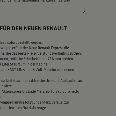
 auf den internationalen Märkten eingeführt.
 FÜR DEN NEUEN RENAULT
 ab sofort bestellt werden.
ferwagen erfüllt der Neue Renault Express die
fis, die das beste Preis-/Leistungsverhältnis suchen.
umen, seitliche Schiebetür mit 716 mm breiten
 Liter Stauraum in der Kabine
ault EASY LINK, mit 8-Zoll-Monitor und neuen
ress bietet sich für zahlreiche Um- und Ausbauten an,
einsätze
r Aktionspreis bis Ende März: ab 10.390 Euro netto
)
rwagen-Familie folgt Ende März, parallel zur
ür die leichten Nutzfahrzeuge.