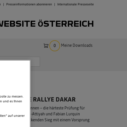
e
Presseinformationen abonnieren
Internationale Presseseite
WEBSITE ÖSTERREICH
Meine Downloads
0
bsite zu messen.
WINNEN DIE RALLYE DAKAR
en und es Ihnen
Dakar Rallye gewonnen – die härteste Prüfung für
rsport. Nasser Al-Attiyah und Fabian Lurquin
lten“ auf unserer
 äußerst beeindruckenden Sieg mit einem Vorsprung