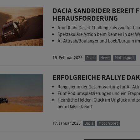
DACIA SANDRIDER BEREIT 
HERAUSFORDERUNG
Abu Dhabi Desert Challenge als zweiter Lau
Spektakuläre Action beim Rennen in der W
Al-Attiyah/Boulanger und Loeb/Lurquin im 
18. Februar 2025
Dacia
News
Motorsport
ERFOLGREICHE RALLYE DAK
Rang vier in der Gesamtwertung für Al-Atti
Fünf Podiumsplatzierungen und ein Etapp
Heimliche Helden, Glück im Unglück und z
beim Dakar-Debüt
17. Januar 2025
Dacia
Motorsport