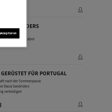
IA SANDRIDERS
 vier Fahrzeugen
akzeptieren
weitern Fahreraufgebot
e Saison
 GERÜSTET FÜR PORTUGAL
chaft nach der Sommerpause
rei Dacia Sandriders
ng verteidigen