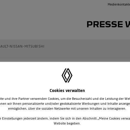
Medienkontakt
PRESSE 
AULT-NISSAN-MITSUBISHI
SSEMITTEILUNGEN
Cookies verwalten
te und ihre Partner verwenden Cookies, um die Besucherzahl und die Leistung der We
DIE DACIA SANDRIDERS GE
nen wir Ihnen personalisierte und/oder geolokalisierte Werbungen und Inhalte anzeig
ermöglichen, über die sozialen Netzwerke mit unseren Inhalten zu interagieren.
Die Dacia Sandriders hat die 48. Ausgabe der 
Mensch und Maschine im internationalen Moto
e Einstellungen jederzeit ändern, indem Sie sich in den Abschnitt „Meine Cookies verwa
sicherten sich dabei einen denkwürdigen und
Website begeben.
von knapp zehn Minuten.