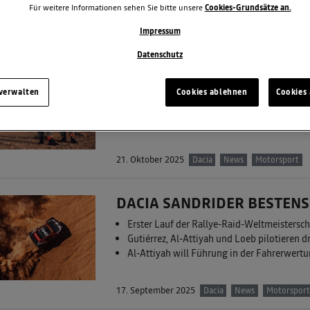
Für weitere Informationen sehen Sie bitte unsere
Cookies-Grundsätze an.
19. Januar 2026
Dacia
News
Motorsport
Impressum
Datenschutz
VERSTÄRKUNG FÜR DIE DAC
Team startet in der neuen W2RC-Saison mit
 verwalten
Cookies ablehnen
Cookies 
Lucas Moraes und Co-Pilot Dennis Zenz er
Rallye Dakar 2026 markiert Start in die neu
21. Oktober 2025
Dacia
News
Motorsport
DACIA SANDRIDER BESTENS
Erster Lauf der Rallye-Raid-Weltmeisters
Gutiérrez, Al-Attiyah und Loeb pilotieren d
Al-Attiyah will Führung in der Fahrerwertu
17. September 2025
Dacia
News
Motorsport