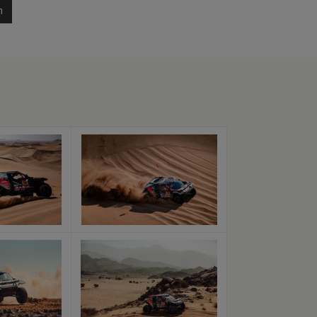
n
x
x