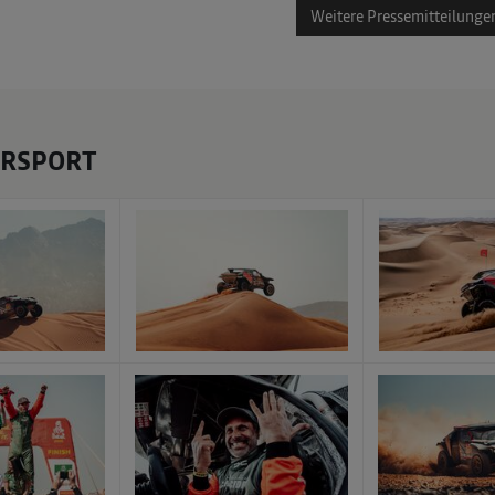
Weitere Pressemitteilunge
ORSPORT
x
x