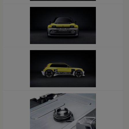
x
x
x