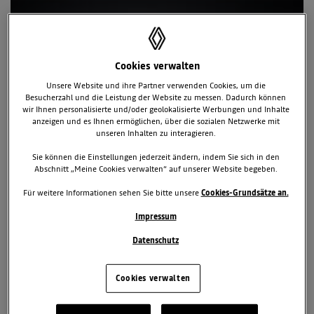
Cookies verwalten
Unsere Website und ihre Partner verwenden Cookies, um die
Besucherzahl und die Leistung der Website zu messen. Dadurch können
wir Ihnen personalisierte und/oder geolokalisierte Werbungen und Inhalte
anzeigen und es Ihnen ermöglichen, über die sozialen Netzwerke mit
unseren Inhalten zu interagieren.
Sie können die Einstellungen jederzeit ändern, indem Sie sich in den
RENAULT 5 TURBO 3E: DIE
Abschnitt „Meine Cookies verwalten“ auf unserer Website begeben.
WIEDERGEBURT EINER LEGENDE
Für weitere Informationen sehen Sie bitte unsere
Cookies-Grundsätze an.
HEIMLICHER STAR DER DOKUMENTATION „ANATOMY OF A
COMEBACK” RENAULT 5 TURBO 3E: DIE WIEDERGEBURT EINER
Impressum
LEGENDE
Datenschutz
Vollelektrischer Sportwagen als Serienmodell bestätigt
Doku-Serie ab dem 13. Dezember auf Prime Video
Krise und Wandel: Die Geschichte der Renaulution
Cookies verwalten
13. Dezember 2024
Renault
News
Innovation