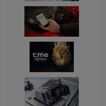
x
x
x