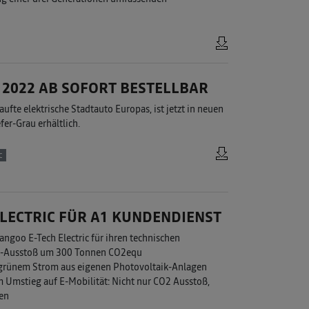
2022 AB SOFORT BESTELLBAR
aufte elektrische Stadtauto Europas, ist jetzt in neuen
er-Grau erhältlich.
c
ELECTRIC FÜR A1 KUNDENDIENST
goo E-Tech Electric für ihren technischen
O2-Ausstoß um 300 Tonnen CO2equ
 grünem Strom aus eigenen Photovoltaik-Anlagen
m Umstieg auf E-Mobilität: Nicht nur CO2 Ausstoß,
en