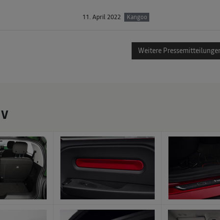
11. April 2022
Kangoo
Weitere Pressemitteilunge
IV
x
x