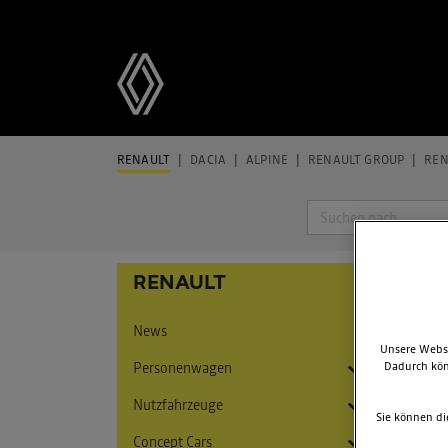
RENAULT
DACIA
ALPINE
RENAULT GROUP
REN
Suche
PRE
RENAULT
News
Unsere Websi
Personenwagen
Dadurch kön
Nutzfahrzeuge
Twingo
Sie können di
Concept Cars
5 E-Tech Electric
Express
Twingo E-Tech Electric