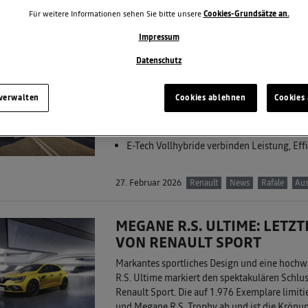
Für weitere Informationen sehen Sie bitte unsere
Cookies-Grundsätze an.
2. März 2026
Renault
Personenwagen
Captu
Impressum
Datenschutz
TECHNIK-UPGRADES FÜR RE
RAFALE
 verwalten
Cookies ablehnen
Cookies 
Schnelleres induktives Smartphone-Laden,
Renault Flaggschiffe mit starker Position 
E-Tech Vollhybride verbinden Leistung, Ef
27. Februar 2026
Renault
News
Rafale
Aus
MEGANE R.S. ULTIME: LETZ
VON RENAULT SPORT
Markantes sportliches Design und eine hochw
R.S. Ultime markiert den spektakulären Schlu
Renault Sport. Die auf 1.976 Exemplare limiti
und Megane R.S. Trophy ab und ist die Krönu