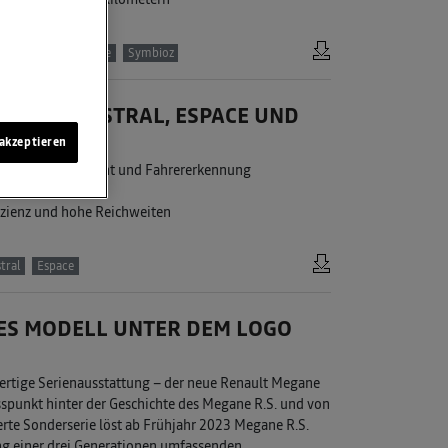
r
Austral
Espace
Symbioz
NAULT AUSTRAL, ESPACE UND
akzeptieren
 KI-Sprachassistent und Fahrererkennung
im C-/D-Segment
fizienz und hohe Reichweiten
tral
Espace
TES MODELL UNTER DEM LOGO
ertige Serienausstattung – der neue Renault Megane
sspunkt hinter der Geschichte des Megane R.S. und von
erte Sonderserie löst ab Frühjahr 2023 Megane R.S.
ng einer drei Generationen umfassenden