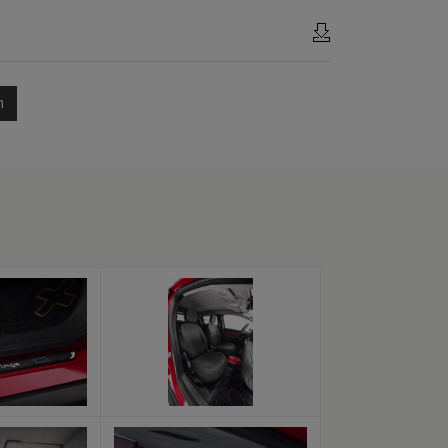
n
x
x