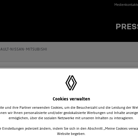
Medienkontakt
PRES
AULT-NISSAN-MITSUBISHI
SSEMITTEILUNGEN
Cookies verwalten
FRÜHLINGSERWACHEN BEI 
te und ihre Partner verwenden Cookies, um die Besucherzahl und die Leistung der We
nen wir Ihnen personalisierte und/oder geolokalisierte Werbungen und Inhalte anzeig
ANGEBOTEN FÜR CAPTUR, S
ermöglichen, über die sozialen Netzwerke mit unseren Inhalten zu interagieren.
Exklusive Renault SUV-Angebote mit bis zu
e Einstellungen jederzeit ändern, indem Sie sich in den Abschnitt „Meine Cookies verwa
Vielfältige SUV-Palette von kompakt über 
Website begeben.
Effiziente Hybrid-Technologie mit Reichwei