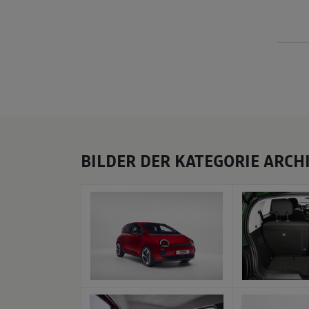
Laguna Grandtour Ph.
Mégane Coupé-
Mondial 2012
Formel 1 2006
3 2013-2014
Cabriolet 2010-2013
Formel 1 2005
Laguna Coupé Ph. 3
Mégane Coupé-
2013-2014
Formel 1 2004
Cabriolet 2014
BILDER DER KATEGORIE ARCH
x