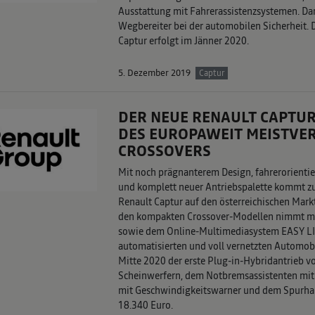
Ausstattung mit Fahrerassistenz­systemen. Da
Wegbereiter bei der automobilen Sicherheit. 
Captur erfolgt im Jänner 2020.
5. Dezember 2019
Captur
DER NEUE RENAULT CAPTU
DES EUROPAWEIT MEISTVE
CROSSOVERS
Mit noch prägnanterem Design, fahrerorienti
und komplett neuer Antriebspalette kommt z
Renault Captur auf den österreichischen Mark
den kompakten Crossover-Modellen nimmt mit
sowie dem Online-Multimediasystem EASY LI
automatisierten und voll vernetzten Automobi
Mitte 2020 der erste Plug-in-Hybridantrieb vo
Scheinwerfern, dem Notbremsassistenten mi
mit Geschwindigkeitswarner und dem Spurhalte
18.340 Euro.