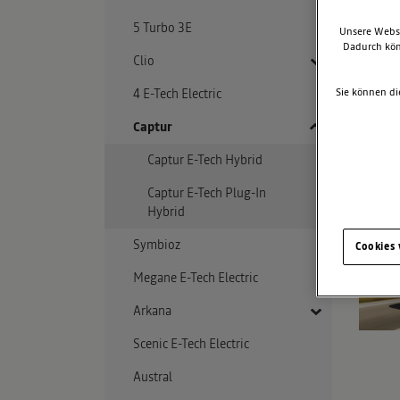
5 Turbo 3E
Unsere Websi
Dadurch kön
Clio
4 E-Tech Electric
Clio E-Tech Hybrid
Sie können di
Captur
Captur E-Tech Hybrid
Captur E-Tech Plug-In
Hybrid
Symbioz
Cookies
Megane E-Tech Electric
Arkana
Scenic E-Tech Electric
Arkana E-Tech Hybrid
Austral