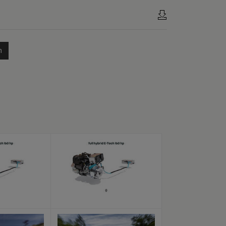
n
x
x