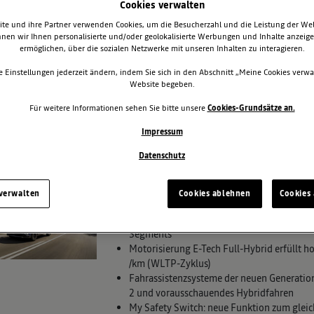
Cookies verwalten
te und ihre Partner verwenden Cookies, um die Besucherzahl und die Leistung der We
NEUE HYBRIDVERSIONEN F
nen wir Ihnen personalisierte und/oder geolokalisierte Werbungen und Inhalte anzeig
CAPTUR
ermöglichen, über die sozialen Netzwerke mit unseren Inhalten zu interagieren.
Full Hybrid E-Tech mit mehr Leistung und e
e Einstellungen jederzeit ändern, indem Sie sich in den Abschnitt „Meine Cookies verwa
Mild Hybrid als neuer Einstieg für den Sym
Website begeben.
Renault ist zweitstärkste Hybridmarke in E
Für weitere Informationen sehen Sie bitte unsere
Cookies-Grundsätze an.
Impressum
7. Mai 2025
Renault
News
Captur
Symbio
Datenschutz
DER NEUE RENAULT CAPTUR
DER „VOITURES À VIVRE“
 verwalten
Cookies ablehnen
Cookies 
Multimediasystem OpenR link mit integrie
Segments
Motorisierung E-Tech Full-Hybrid erfüllt h
/km (WLTP-Zyklus)
Fahrassistenzsysteme der neuen Generation:
2 und vorausschauendes Hybridfahren
My Safety Switch: neue Funktion zum gleich