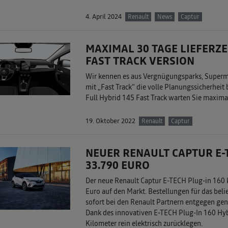
4. April 2024
Renault
News
Captur
MAXIMAL 30 TAGE LIEFERZE
FAST TRACK VERSION
Wir kennen es aus Vergnügungsparks, Superma
mit „Fast Track“ die volle Planungssicherhei
Full Hybrid 145 Fast Track warten Sie maximal
19. Oktober 2022
Renault
Captur
NEUER RENAULT CAPTUR E-T
33.790 EURO
Der neue Renault Captur E-TECH Plug-in 160 
Euro auf den Markt. Bestellungen für das bel
sofort bei den Renault Partnern entgegen gen
Dank des innovativen E-TECH Plug-In 160 Hybr
Kilometer rein elektrisch zurücklegen.