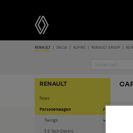
RENAULT
DACIA
ALPINE
RENAULT GROUP
REN
Suche
CA
RENAULT
News
Personenwagen
Twingo
PRE
5 E-Tech Electric
Twingo E-Tech Electric