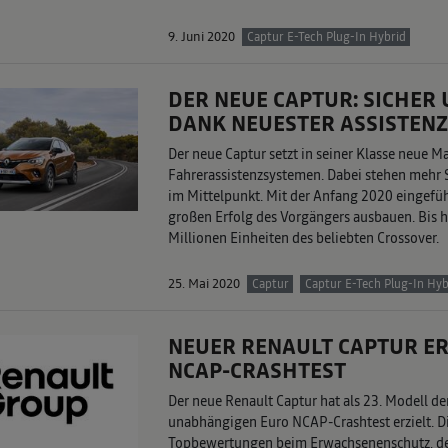
9. Juni 2020
Captur E-Tech Plug-In Hybrid
DER NEUE CAPTUR: SICHER
DANK NEUESTER ASSISTEN
Der neue Captur setzt in seiner Klasse neue 
Fahrerassistenzsystemen. Dabei stehen mehr 
im Mittelpunkt. Mit der Anfang 2020 eingefüh
großen Erfolg des Vorgängers ausbauen. Bis h
Millionen Einheiten des beliebten Crossover.
25. Mai 2020
Captur
Captur E-Tech Plug-In Hyb
NEUER RENAULT CAPTUR ER
NCAP-CRASHTEST
Der neue Renault Captur hat als 23. Modell d
unabhängigen Euro NCAP-Crashtest erzielt. Di
Topbewertungen beim Erwachsenenschutz, der