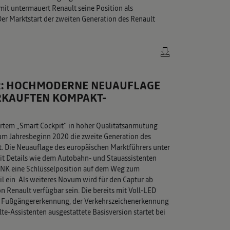
mit untermauert Renault seine Position als
Der Marktstart der zweiten Generation des Renault
R: HOCHMODERNE NEUAUFLAGE
RKAUFTEN KOMPAKT-
ertem „Smart Cockpit“ in hoher Qualitätsanmutung
um Jahresbeginn 2020 die zweite Generation des
t. Die Neuauflage des europäischen Marktführers unter
 Details wie dem Autobahn- und Stauassistenten
NK eine Schlüsselposition auf dem Weg zum
l ein. Als weiteres Novum wird für den Captur ab
n Renault verfügbar sein. Die bereits mit Voll-LED
t Fußgängererkennung, der Verkehrszeichenerkennung
-Assistenten ausgestattete Basisversion startet bei