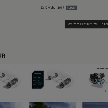
23. Oktober 2019
Captur
Weitere Pressemitteilunge
UR
x
x