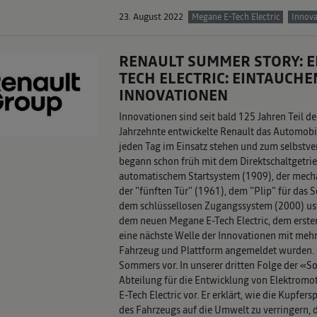
23. August 2022
Megane E-Tech Electric
Innova
RENAULT SUMMER STORY: EP
TECH ELECTRIC: EINTAUCHE
INNOVATIONEN
Innovationen sind seit bald 125 Jahren Teil d
Jahrzehnte entwickelte Renault das Automobil
jeden Tag im Einsatz stehen und zum selbstve
begann schon früh mit dem Direktschaltgetrie
automatischem Startsystem (1909), der mech
der "fünften Tür" (1961), dem "Plip" für das S
dem schlüssellosen Zugangssystem (2000) usw
dem neuen Megane E-Tech Electric, dem erste
eine nächste Welle der Innovationen mit mehr
Fahrzeug und Plattform angemeldet wurden. S
Sommers vor. In unserer dritten Folge der «S
Abteilung für die Entwicklung von Elektromo
E-Tech Electric vor. Er erklärt, wie die Kupfe
des Fahrzeugs auf die Umwelt zu verringern, 