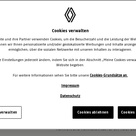
Cookies verwalten
te und ihre Partner verwenden Cookies, um die Besucherzahl und die Leistung der We
nen wir Ihnen personalisierte und/oder geolokalisierte Werbungen und Inhalte anzeig
ermöglichen, über die sozialen Netzwerke mit unseren Inhalten zu interagieren.
e Einstellungen jederzeit ändern, indem Sie sich in den Abschnitt „Meine Cookies verwa
Website begeben.
Für weitere Informationen sehen Sie bitte unsere
Cookies-Grundsätze an.
SSEMITTEILUNGEN
Impressum
Datenschutz
DER NEUE MEGANE E-TECH 
DYNAMIK UND REICHWEITE
 verwalten
Cookies ablehnen
Cookies 
Kompaktes Elektromodell optisch und tech
Neue LFP-Batterie bietet bis zu 500 Kilom
Komfort und Konnektivität für ein noch be