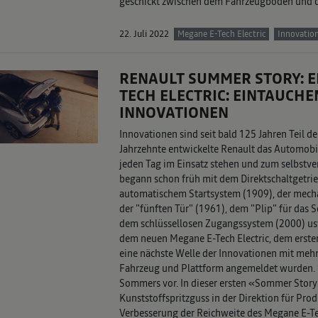
geschickt zwischen dem Fahrzeugboden und de
22. Juli 2022
Megane E-Tech Electric
Innovatio
RENAULT SUMMER STORY: EP
TECH ELECTRIC: EINTAUCHE
INNOVATIONEN
Innovationen sind seit bald 125 Jahren Teil d
Jahrzehnte entwickelte Renault das Automobil
jeden Tag im Einsatz stehen und zum selbstve
begann schon früh mit dem Direktschaltgetrie
automatischem Startsystem (1909), der mech
der "fünften Tür" (1961), dem "Plip" für das S
dem schlüssellosen Zugangssystem (2000) usw
dem neuen Megane E-Tech Electric, dem erste
eine nächste Welle der Innovationen mit mehr
Fahrzeug und Plattform angemeldet wurden. S
Sommers vor. In dieser ersten «Sommer Story 
Kunststoffspritzguss in der Direktion für Pro
Verbesserung der Reichweite des Megane E-Tec