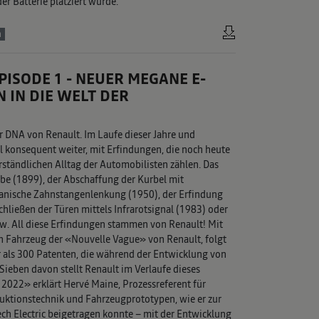
r Batterie platziert wurde.
n
ISODE 1 - NEUER MEGANE E-
N IN DIE WELT DER
er DNA von Renault. Im Laufe dieser Jahre und
 konsequent weiter, mit Erfindungen, die noch heute
rständlichen Alltag der Automobilisten zählen. Das
be (1899), der Abschaffung der Kurbel mit
anische Zahnstangenlenkung (1950), der Erfindung
chließen der Türen mittels Infrarotsignal (1983) oder
. All diese Erfindungen stammen von Renault! Mit
n Fahrzeug der «Nouvelle Vague» von Renault, folgt
 als 300 Patenten, die während der Entwicklung von
ieben davon stellt Renault im Verlaufe dieses
2022» erklärt Hervé Maine, Prozessreferent für
duktionstechnik und Fahrzeugprototypen, wie er zur
h Electric beigetragen konnte – mit der Entwicklung