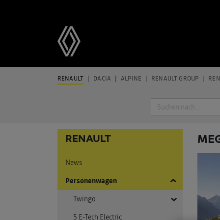
RENAULT
DACIA
ALPINE
RENAULT GROUP
REN
Suche
MEG
RENAULT
News
Personenwagen
Twingo
5 E-Tech Electric
Twingo E-Tech Electric