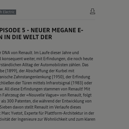
 Electric
ISODE 5 - NEUER MEGANE E-
N IN DIE WELT DER
er DNA von Renault. Im Laufe dieser Jahre und
 konsequent weiter, mit Erfindungen, die noch heute
rständlichen Alltag der Automobilisten zählen. Das
be (1899), der Abschaffung der Kurbel mit
anische Zahnstangenlenkung (1950), der Erfindung
chließen der Türen mittels Infrarotsignal (1983) oder
. All diese Erfindungen stammen von Renault! Mit
n Fahrzeug der «Nouvelle Vague» von Renault, folgt
 als 300 Patenten, die während der Entwicklung von
ieben davon stellt Renault im Verlaufe dieses
 Marc Yvetot, Experte für Plattform-Architektur in der
ativität der Ingenieure zur Wohnlichkeit und zum klaren