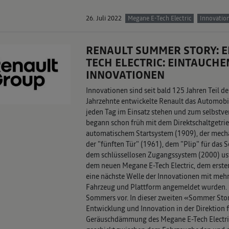
26. Juli 2022
Megane E-Tech Electric
Innovatio
RENAULT SUMMER STORY: EP
TECH ELECTRIC: EINTAUCHE
INNOVATIONEN
Innovationen sind seit bald 125 Jahren Teil d
Jahrzehnte entwickelte Renault das Automobil
jeden Tag im Einsatz stehen und zum selbstve
begann schon früh mit dem Direktschaltgetrie
automatischem Startsystem (1909), der mech
der "fünften Tür" (1961), dem "Plip" für das S
dem schlüssellosen Zugangssystem (2000) usw
dem neuen Megane E-Tech Electric, dem erste
eine nächste Welle der Innovationen mit mehr
Fahrzeug und Plattform angemeldet wurden. S
Sommers vor. In dieser zweiten «Sommer Story
Entwicklung und Innovation in der Direktion f
Geräuschdämmung des Megane E-Tech Electric 