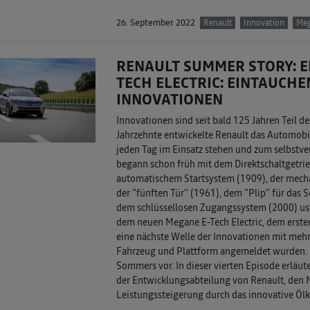
26. September 2022
Renault
Innovation
Meg
RENAULT SUMMER STORY: EP
TECH ELECTRIC: EINTAUCHE
INNOVATIONEN
Innovationen sind seit bald 125 Jahren Teil d
Jahrzehnte entwickelte Renault das Automobil
jeden Tag im Einsatz stehen und zum selbstve
begann schon früh mit dem Direktschaltgetrie
automatischem Startsystem (1909), der mech
der "fünften Tür" (1961), dem "Plip" für das S
dem schlüssellosen Zugangssystem (2000) usw
dem neuen Megane E-Tech Electric, dem erste
eine nächste Welle der Innovationen mit mehr
Fahrzeug und Plattform angemeldet wurden. S
Sommers vor. In dieser vierten Episode erläute
der Entwicklungsabteilung von Renault, den 
Leistungssteigerung durch das innovative Öl