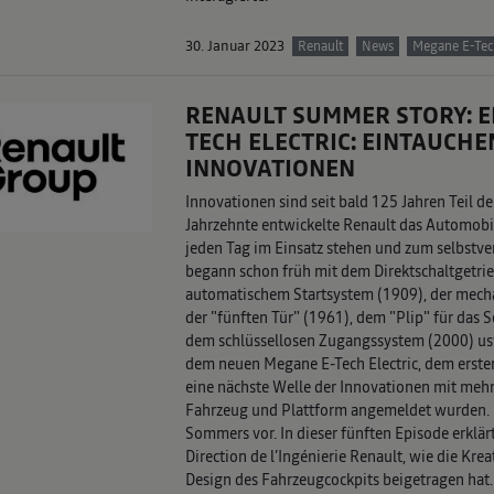
30. Januar 2023
Renault
News
Megane E-Tech
RENAULT SUMMER STORY: EP
TECH ELECTRIC: EINTAUCHE
INNOVATIONEN
Innovationen sind seit bald 125 Jahren Teil d
Jahrzehnte entwickelte Renault das Automobil
jeden Tag im Einsatz stehen und zum selbstve
begann schon früh mit dem Direktschaltgetrie
automatischem Startsystem (1909), der mech
der "fünften Tür" (1961), dem "Plip" für das S
dem schlüssellosen Zugangssystem (2000) usw
dem neuen Megane E-Tech Electric, dem erste
eine nächste Welle der Innovationen mit mehr
Fahrzeug und Plattform angemeldet wurden. S
Sommers vor. In dieser fünften Episode erklärt
Direction de l’Ingénierie Renault, wie die Kre
Design des Fahrzeugcockpits beigetragen hat.