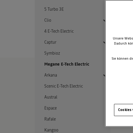
5 Turbo 3E
Clio
4 E-Tech Electric
Clio E-Tech Hybrid
Unsere Websi
Captur
Dadurch kön
Symbioz
Captur E-Tech Hybrid
Sie können di
Megane E-Tech Electric
Captur E-Tech Plug-In
Hybrid
PRE
Arkana
Scenic E-Tech Electric
Arkana E-Tech Hybrid
Austral
Espace
Cookies
Rafale
Kangoo