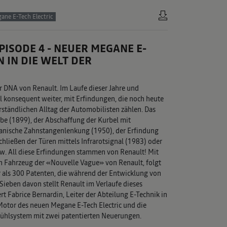
ane E-Tech Electric
ISODE 4 - NEUER MEGANE E-
N IN DIE WELT DER
er DNA von Renault. Im Laufe dieser Jahre und
 konsequent weiter, mit Erfindungen, die noch heute
rständlichen Alltag der Automobilisten zählen. Das
be (1899), der Abschaffung der Kurbel mit
anische Zahnstangenlenkung (1950), der Erfindung
chließen der Türen mittels Infrarotsignal (1983) oder
. All diese Erfindungen stammen von Renault! Mit
n Fahrzeug der «Nouvelle Vague» von Renault, folgt
 als 300 Patenten, die während der Entwicklung von
ieben davon stellt Renault im Verlaufe dieses
rt Fabrice Bernardin, Leiter der Abteilung E-Technik in
Motor des neuen Megane E-Tech Electric und die
kühlsystem mit zwei patentierten Neuerungen.