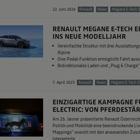
22. Juni 2026
Renault
News
Megane E-Tech E
RENAULT MEGANE E-TECH E
INS NEUE MODELLJAHR
Vereinfachte Struktur mit drei Ausstattungs
Alpine
One-Pedal-Funktion ermöglicht Fahrt aussc
Bidirektionales Laden und „Plug & Charge
7. April 2025
Renault
News
Megane E-Tech El
EINZIGARTIGE KAMPAGNE F
ELECTRIC: VON PFERDEST
Am 26. Jänner präsentierte Renault Österreich
Politik und Mobilität eine beeindruckende Li
Mappings“ sowohl mit den anwesenden Zusch
interagierte.