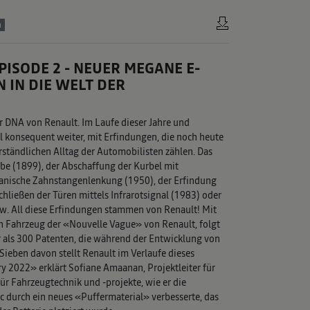
n
ISODE 2 - NEUER MEGANE E-
N IN DIE WELT DER
er DNA von Renault. Im Laufe dieser Jahre und
 konsequent weiter, mit Erfindungen, die noch heute
rständlichen Alltag der Automobilisten zählen. Das
be (1899), der Abschaffung der Kurbel mit
anische Zahnstangenlenkung (1950), der Erfindung
chließen der Türen mittels Infrarotsignal (1983) oder
. All diese Erfindungen stammen von Renault! Mit
n Fahrzeug der «Nouvelle Vague» von Renault, folgt
 als 300 Patenten, die während der Entwicklung von
ieben davon stellt Renault im Verlaufe dieses
 2022» erklärt Sofiane Amaanan, Projektleiter für
ür Fahrzeugtechnik und -projekte, wie er die
durch ein neues «Puffermaterial» verbesserte, das