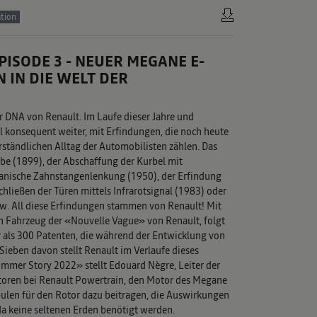
tion
ISODE 3 - NEUER MEGANE E-
N IN DIE WELT DER
er DNA von Renault. Im Laufe dieser Jahre und
 konsequent weiter, mit Erfindungen, die noch heute
rständlichen Alltag der Automobilisten zählen. Das
be (1899), der Abschaffung der Kurbel mit
anische Zahnstangenlenkung (1950), der Erfindung
chließen der Türen mittels Infrarotsignal (1983) oder
. All diese Erfindungen stammen von Renault! Mit
n Fahrzeug der «Nouvelle Vague» von Renault, folgt
 als 300 Patenten, die während der Entwicklung von
ieben davon stellt Renault im Verlaufe dieses
ommer Story 2022» stellt Edouard Nègre, Leiter der
toren bei Renault Powertrain, den Motor des Megane
rspulen für den Rotor dazu beitragen, die Auswirkungen
da keine seltenen Erden benötigt werden.