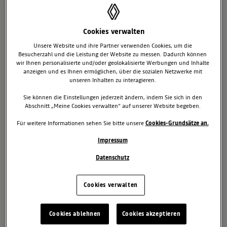
SCHÖNER, NEUER EINSTIEG IN DIE
LAGUNA-LIGA
Cookies verwalten
Jetzt „Business“ statt „Expression“
Unsere Website und ihre Partner verwenden Cookies, um die
Besucherzahl und die Leistung der Website zu messen. Dadurch können
Tempomat, Regen- und Lichtsensor ohne Aufpreis
wir Ihnen personalisierte und/oder geolokalisierte Werbungen und Inhalte
Kundenvorteil von durchschnittlich 665,- Euro
anzeigen und es Ihnen ermöglichen, über die sozialen Netzwerke mit
unseren Inhalten zu interagieren.
Das Facelift im Frühling dieses Jahres straffte die Front- und
Heckpartien und richtete den Laguna innen neu und elegant ein.
Sie können die Einstellungen jederzeit ändern, indem Sie sich in den
Zusammen mit der reichhaltigen Ausstattung, die von
Abschnitt „Meine Cookies verwalten“ auf unserer Website begeben.
serienmäßigen ESP über eine elektronische Klimaanlage bis zum
Für weitere Informationen sehen Sie bitte unsere
Cookies-Grundsätze an.
Keyless Entry & Drive reicht, kräftigen und leisen Motoren sowie
exzellenten Fahreigenschaften wurde ein hochinteressantes Preis-
Impressum
Leistungs-Angebot an Privat- und Businesskunden formuliert.
Datenschutz
29. August 2005
Laguna 2003-2007
Cookies verwalten
Cookies ablehnen
Cookies akzeptieren