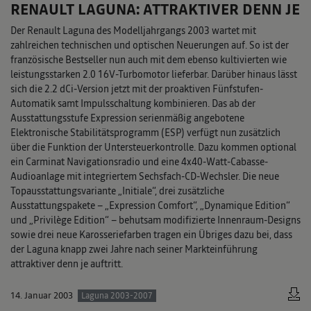
RENAULT LAGUNA: ATTRAKTIVER DENN JE
Der Renault Laguna des Modelljahrgangs 2003 wartet mit
zahlreichen technischen und optischen Neuerungen auf. So ist der
französische Bestseller nun auch mit dem ebenso kultivierten wie
leistungsstarken 2.0 16V-Turbomotor lieferbar. Darüber hinaus lässt
sich die 2.2 dCi-Version jetzt mit der proaktiven Fünfstufen-
Automatik samt Impulsschaltung kombinieren. Das ab der
Ausstattungsstufe Expression serienmäßig angebotene
Elektronische Stabilitätsprogramm (ESP) verfügt nun zusätzlich
über die Funktion der Untersteuerkontrolle. Dazu kommen optional
ein Carminat Navigationsradio und eine 4x40-Watt-Cabasse-
Audioanlage mit integriertem Sechsfach-CD-Wechsler. Die neue
Topausstattungsvariante „Initiale“, drei zusätzliche
Ausstattungspakete – „Expression Comfort“, „Dynamique Edition“
und „Privilège Edition“ – behutsam modifizierte Innenraum-Designs
sowie drei neue Karosseriefarben tragen ein Übriges dazu bei, dass
der Laguna knapp zwei Jahre nach seiner Markteinführung
attraktiver denn je auftritt.
14. Januar 2003
Laguna 2003-2007