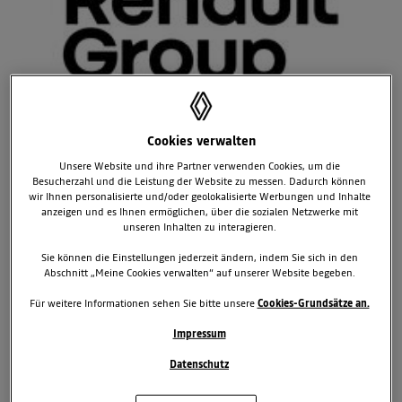
Cookies verwalten
MOTORSPORT VOM FEINSTEN
Unsere Website und ihre Partner verwenden Cookies, um die
Besucherzahl und die Leistung der Website zu messen. Dadurch können
BEGEISTERTE DIE FANS
wir Ihnen personalisierte und/oder geolokalisierte Werbungen und Inhalte
anzeigen und es Ihnen ermöglichen, über die sozialen Netzwerke mit
Die World Series by Renault 2013 sorgten bei ihrer Premiere auf
unseren Inhalten zu interagieren.
dem Red Bull Ring für spannende Rennen und tolle Stimmung.
Marco Sörensen, Mirko Bortolotti, Massimiliano Pedalà verlassen
Sie können die Einstellungen jederzeit ändern, indem Sie sich in den
Abschnitt „Meine Cookies verwalten“ auf unserer Website begeben.
Spielberg als Doppelsieger. Mit insgesamt fünf Rennen ging heute
der erste Auftritt der World Series by Renault in Österreich zu Ende.
Für weitere Informationen sehen Sie bitte unsere
Cookies-Grundsätze an.
Auf dem Red Bull Ring in Spielberg standen der elfte Saisonlauf in
der Formula Renault 3.5 Series, der achte Lauf zum Eurocup
Impressum
Formula Renault 2.0, der achte Lauf zum Eurocup Mégane Trophy
Datenschutz
V6 sowie die Rennen fünf und sechs im Eurocup Clio auf dem
Programm. Außerdem stellte sich Toro-Rosso-Pilot Jean-Eric Vergne