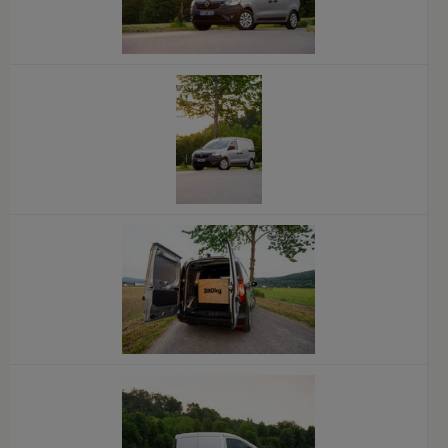
x
x
x