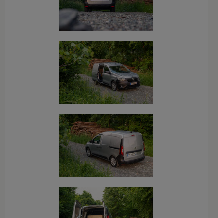
x
x
x