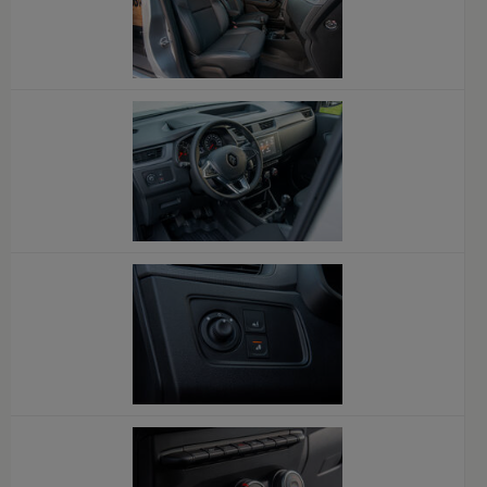
x
x
x