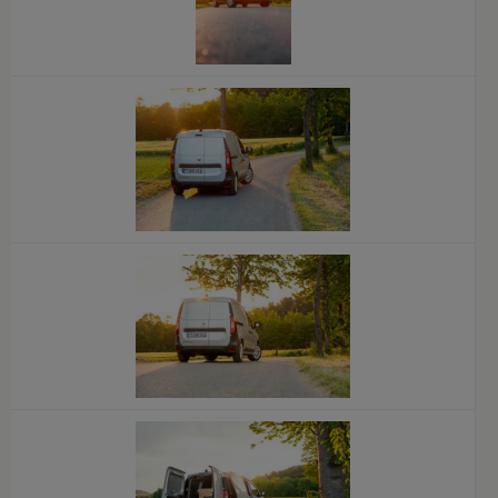
x
x
x