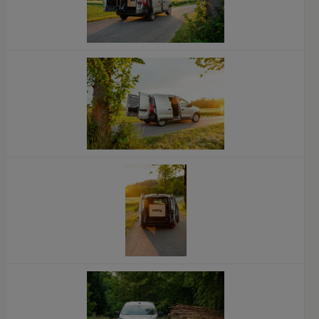
x
x
x