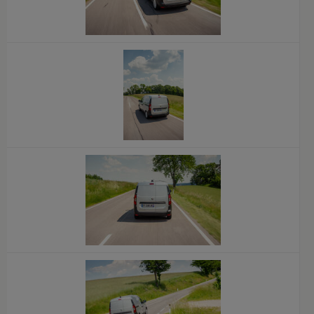
x
x
x