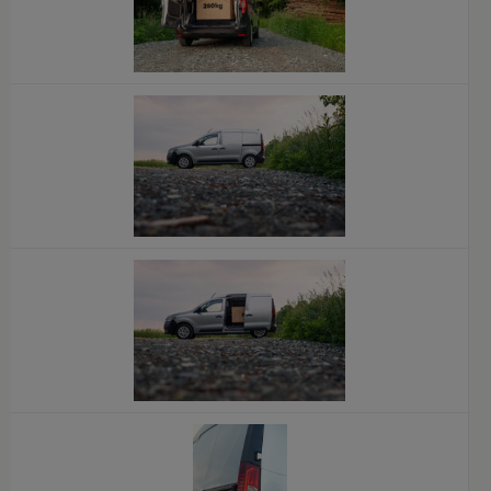
x
x
x