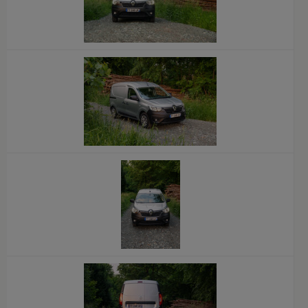
x
x
x