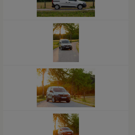
x
x
x