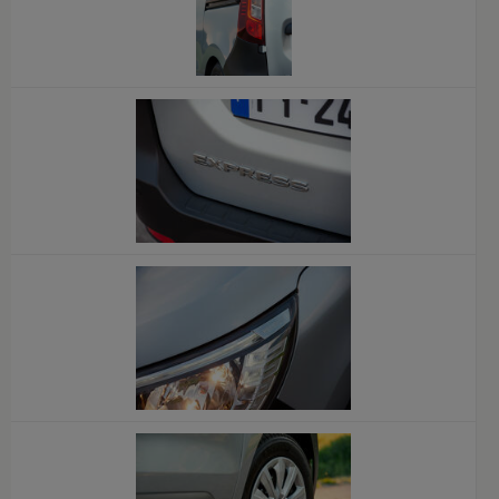
x
x
x