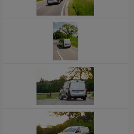
x
x
x