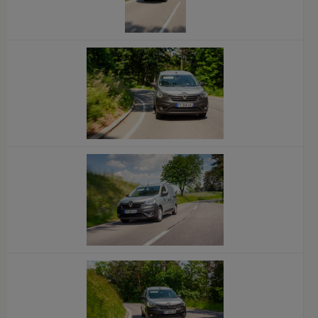
x
x
x