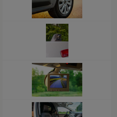
x
x
x