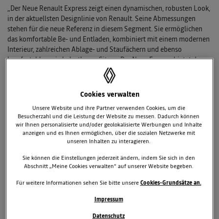
„Der Neue Renault Express zeigt einen dynamischen, robusten Look,
in der aktuellsten Designlinie von Renault. Seine Abmessungen
stehen für die neue Referenz in diesem Segment. Sie ermöglichen
das komfortable Be- und Entladen, kombiniert mit einem modernen
Interieur, zahlreichen Ablage- und Staufächern und ebenso
komfortablen wie belastbaren Sitzen. Der Neue Express bietet den
Kunden ein maximales Ladevolumen mit der exakt richtigen
Ausstattung.“
Jean-Louis Wiedemann, Directeur Commercial Fourgonnettes,
Cookies verwalten
Renault Group.
Unsere Website und ihre Partner verwenden Cookies, um die
Besucherzahl und die Leistung der Website zu messen. Dadurch können
Der Neue Express im Überblick
wir Ihnen personalisierte und/oder geolokalisierte Werbungen und Inhalte
Praktisch und komfortabel: Ablageflächen und Stauräume mit
anzeigen und es Ihnen ermöglichen, über die sozialen Netzwerke mit
48 Liter Fassungsvermögen bilden die Referenz in dieser
unseren Inhalten zu interagieren.
Klasse.
Sie können die Einstellungen jederzeit ändern, indem Sie sich in den
Idealer Laderaum: die breite Öffnung der seitlichen
Abschnitt „Meine Cookies verwalten“ auf unserer Website begeben.
Schiebetüre (716 mm), die längste Ladefläche dieser Klasse
(1,91 m) und eines der größten Ladevolumen (3,3 m³) bieten
Für weitere Informationen sehen Sie bitte unsere
Cookies-Grundsätze an.
maximale Lademöglichkeiten.
Impressum
Konnektivität der neusten Generation: Induktions-Ladefläche
für das Smartphone, bis zu drei USB- und vier 12-Volt-
Datenschutz