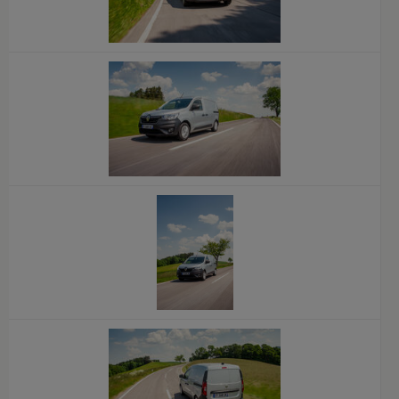
x
x
x