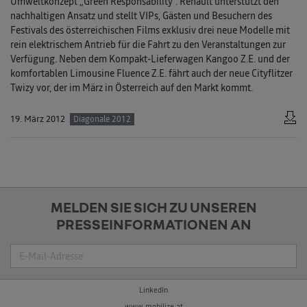
Umweltkonzept „Green Responsability“. Renault unterstützt den
nachhaltigen Ansatz und stellt VIPs, Gästen und Besuchern des
Festivals des österreichischen Films exklusiv drei neue Modelle mit
rein elektrischem Antrieb für die Fahrt zu den Veranstaltungen zur
Verfügung. Neben dem Kompakt-Lieferwagen Kangoo Z.E. und der
komfortablen Limousine Fluence Z.E. fährt auch der neue Cityflitzer
Twizy vor, der im März in Österreich auf den Markt kommt.
19. März 2012
Diagonale 2012
MELDEN SIE SICH ZU UNSEREN
PRESSEINFORMATIONEN AN
Suche
LinkedIn
www.mobilize.at