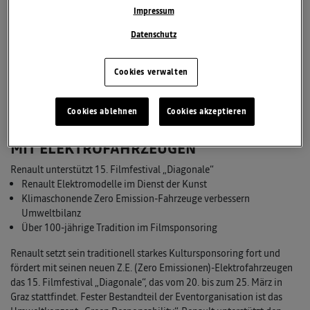
Impressum
Datenschutz
Cookies verwalten
Cookies ablehnen
Cookies akzeptieren
UMWELTSCHONENDER SHUTTLESERVICE
MIT ELEKTROFAHRZEUGEN
Renault unterstützt 15. Filmfestival „Diagonale“
Renault Elektromodelle im Dienst der Kunst
Klimaschonende Zero Emission-Fahrzeuge verbessern
Umweltbilanz
Über 100-jährige Tradition im Filmsponsoring
Renault setzt sein traditionell starkes Kultursponsoring fort und
fördert mit seinen neuen Z.E. (Zero Emissionen)-Elektrofahrzeugen
das 15. Filmfestival „Diagonale“, das vom 20. bis zum 25. März in
Graz stattfindet. Fester Bestandteil der Eventorganisation ist das