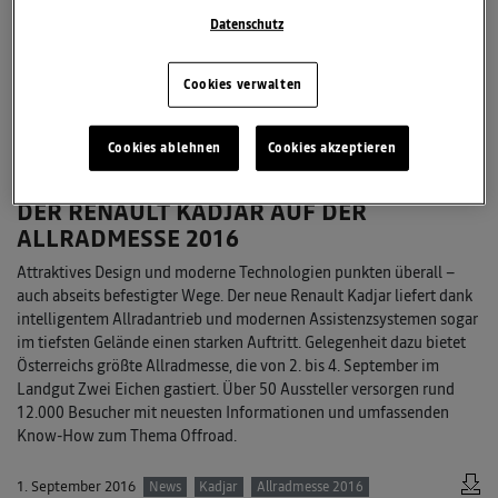
Datenschutz
Cookies verwalten
Cookies ablehnen
Cookies akzeptieren
DER RENAULT KADJAR AUF DER
ALLRADMESSE 2016
Attraktives Design und moderne Technologien punkten überall –
auch abseits befestigter Wege. Der neue Renault Kadjar liefert dank
intelligentem Allradantrieb und modernen Assistenzsystemen sogar
im tiefsten Gelände einen starken Auftritt. Gelegenheit dazu bietet
Österreichs größte Allradmesse, die von 2. bis 4. September im
Landgut Zwei Eichen gastiert. Über 50 Aussteller versorgen rund
12.000 Besucher mit neuesten Informationen und umfassenden
Know-How zum Thema Offroad.
1. September 2016
News
Kadjar
Allradmesse 2016