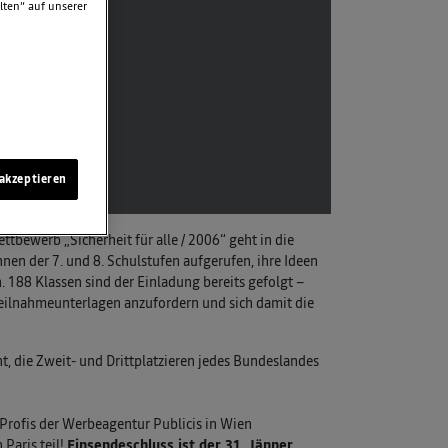
lten“ auf unserer
akzeptieren
tbewerb „Sicherheit für alle / 2006“ geht in die
nnen der 7. und 8. Schulstufen aufgerufen, ihre Ideen
. 188 Klassen sind der Einladung bereits gefolgt –
 Teilnahmeunterlagen anzufordern und sich damit die
t, die Zweit- und Drittplatzieren jedes Bundeslandes
Profis der Werbeagentur Publicis in Wien
Paris teil!
Einsendeschluss ist der 31. Jänner