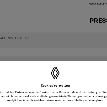
Medienkontakt
PRES
AULT-NISSAN-MITSUBISHI
HERHEIT FÜR ALLE 2006: DER COUN
Cookies verwalten
te und ihre Partner verwenden Cookies, um die Besucherzahl und die Leistung der We
nen wir Ihnen personalisierte und/oder geolokalisierte Werbungen und Inhalte anzeig
ermöglichen, über die sozialen Netzwerke mit unseren Inhalten zu interagieren.