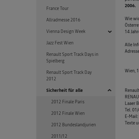
2015
Gewinn Info Day 2014
2006.
France Tour
Vienna Auto Show 2013
CCFA Business-Club 2013
2. Österreichisches ZOE
e-Mobility on stage 2014
Wie wic
Allradmesse 2016
Vienna Auto Show 2012
Treffen
Österre
Z.E. Tour 2014
Vienna Design Week
14 Jahr
Klimastaffel 2014
Jazz Fest Wien
Vienna Design Week
Alle In
2014
Adresse
Renault Sport Track Days in
Spielberg
Vienna Design Week
2013
Wien, 
Renault Sport Track Day
2012
Sicherheit für alle
Renault
RENAU
2012 Finale Paris
Laaer B
Tel. 0
2012 Finale Wien
E-Mail:
Texte u
2012 Bundeslandjurien
2011/12