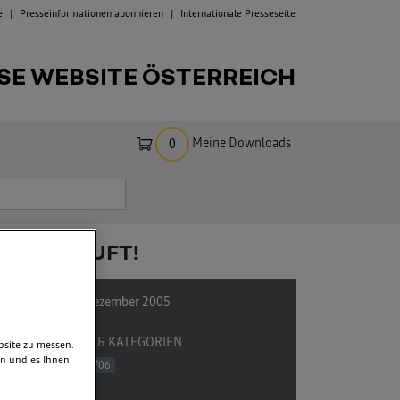
e
Presseinformationen abonnieren
Internationale Presseseite
SE WEBSITE ÖSTERREICH
Meine Downloads
0
TDOWN LÄUFT!
12. Dezember 2005
TAGS & KATEGORIEN
bsite zu messen.
en und es Ihnen
2005/06