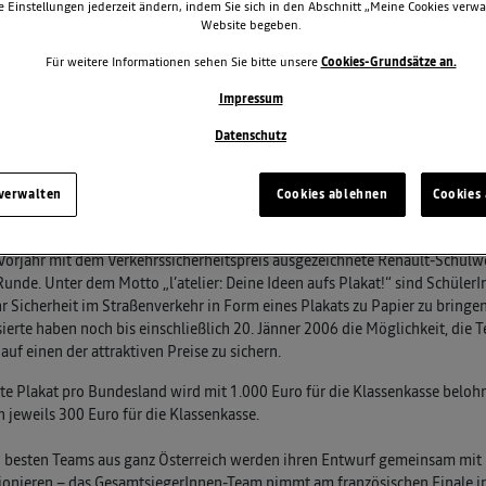
e Einstellungen jederzeit ändern, indem Sie sich in den Abschnitt „Meine Cookies verwa
Website begeben.
Für weitere Informationen sehen Sie bitte unsere
Cookies-Grundsätze an.
Impressum
Datenschutz
 verwalten
Cookies ablehnen
Cookies 
Vorjahr mit dem Verkehrssicherheitspreis ausgezeichnete Renault-Schulwet
Runde. Unter dem Motto „l’atelier: Deine Ideen aufs Plakat!“ sind SchülerI
r Sicherheit im Straßenverkehr in Form eines Plakats zu Papier zu bringen
sierte haben noch bis einschließlich 20. Jänner 2006 die Möglichkeit, die
auf einen der attraktiven Preise zu sichern.
te Plakat pro Bundesland wird mit 1.000 Euro für die Klassenkasse belohn
n jeweils 300 Euro für die Klassenkasse.
i besten Teams aus ganz Österreich werden ihren Entwurf gemeinsam mit 
ionieren – das GesamtsiegerInnen-Team nimmt am französischen Finale in 