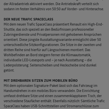
der Allradantrieb aktiviert werden. Die Antriebskraft verteilt sich
sodann im festen Verhältnis von 50:50 auf Vorder- und Hinterachse.
DER NEUE TRAFIC SPACECLASS
Mit dem neuen Trafic SpaceClass präsentiert Renault ein High-End-
Shuttle, das sich speziell an den Bedürfnissen professioneller
Zubringerdienste und Privatpersonen mit gehobenen Ansprüchen
orientiert. Diese jüngste Ausstattungsvariante ermöglicht über 50
unterschiedliche Sitzkonfigurationen. Die Sitze in der zweiten und
dritten Reihe sind hierfür auf Längsschienen montiert. Das
Wohlbefinden an Bord steigern ferner die Klimaautomatik,
individuelle LED-Lesespots und – je nach Ausstattung – die
Lederpolsterung. Seitenscheiben und Heckscheibe sind dunkel
getönt.
MIT DREHBAREN SITZEN ZUM MOBILEN BÜRO
Mit dem optionalen Signature-Paket lässt sich das Fahrzeug im
Handumdrehen in ein mobiles Büro verwandeln. Die Einrichtung
umfasst drehbare Sitze und einen zusammenklappbaren Tisch, der
verschiedene Staufächer enthält. Ebenfalls nützlich: Sämtliche Trafic
SpaceClass haben USB-Schnittstellen und Stromanschlüsse zum