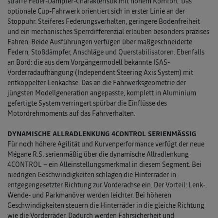
straffe Feder-Dämpfer-Charakteristik mit hohem Komfort. Das
optionale Cup-Fahrwerk orientiert sich in erster Linie an der
Stoppuhr. Steiferes Federungsverhalten, geringere Bodenfreiheit
und ein mechanisches Sperrdifferenzial erlauben besonders präzises
Fahren. Beide Ausführungen verfügen über maßgeschneiderte
Federn, Stoßdämpfer, Anschläge und Querstabilisatoren. Ebenfalls
an Bord: die aus dem Vorgängermodell bekannte ISAS-
Vorderradaufhängung (Independent Steering Axis System) mit
entkoppelter Lenkachse. Das an die Fahrwerksgeometrie der
jüngsten Modellgeneration angepasste, komplett in Aluminium
gefertigte System verringert spürbar die Einflüsse des
Motordrehmoments auf das Fahrverhalten.
DYNAMISCHE ALLRADLENKUNG 4CONTROL SERIENMÄSSIG
Für noch höhere Agilität und Kurvenperformance verfügt der neue
Mégane R.S. serienmäßig über die dynamische Allradlenkung
4CONTROL – ein Alleinstellungsmerkmal in diesem Segment. Bei
niedrigen Geschwindigkeiten schlagen die Hinterräder in
entgegengesetzter Richtung zur Vorderachse ein. Der Vorteil: Lenk-,
Wende- und Parkmanöver werden leichter. Bei höheren
Geschwindigkeiten steuern die Hinterräder in die gleiche Richtung
wie die Vorderräder. Dadurch werden Fahrsicherheit und