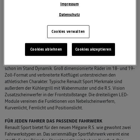
Offroad-Eigenschaften und hohem Komfort in der Nutzlastklasse
Impressum
von einer Tonne
Datenschutz
DER RENAULT ZOE:
Das meistverkaufte Elektroauto Österreichs mit
einer Reichweite von 400 Kilometer laut NEFZ
Cookies verwalten
DER NEUE MÉGANE R.S.
Renault präsentiert auf der Vienna Autoshow 2018 die jüngste
Ausbaustufe des Mégane R.S. Durch die Zunahme der Spurbreite um
Cookies ablehnen
Cookies akzeptieren
6,0 Zentimeter vorne und 4,5 Zentimeter hinten im Vergleich zum
Mégane GT signalisiert die vierte Generation des Kompaktsportlers
schon im Stand Dynamik. Groß dimensionierte Räder im 18- und 19-
Zoll-Format und verbreiterte Kotflügel unterstreichen den
athletischen Charakter. Typische Renault Sport Merkmale sind
außerdem der Kühlergrill mit Wabenmuster und die R.S. Vision
Zusatzscheinwerfer in der Frontstoßstange. Die dreiteiligen LED-
Module vereinen die Funktionen von Nebelscheinwerfern,
Kurvenlicht, Fernlicht und Positionslicht.
FÜR JEDEN FAHRER DAS PASSENDE FAHRWERK
Renault Sport bietet für den neuen Mégane R.S. wie gewohnt zwei
Fahrwerkstypen an. Das serienmäßige Sportfahrwerk vereint eine