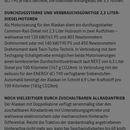
dCi 190 je nach Getriebe, die maximale Anhängelast bei 3,5 Tonnen.
DURCHZUGSSTARKE UND VERBRAUCHSGÜNSTIGE 2,3 LITER-
DIESELMOTOREN
Als Motorisierung für den Alaskan dient ein durchzugsstarker
Common-Rail-Diesel mit 2,3 Liter Hubraum in zwei Ausführen –
wahlweise mit 120 kW/163 PS und 403 Newtonmetern
Drehmoment oder mit 140 kW/190 PS und 450 Newtonmetern
Drehmoment dank Twin-Turbo-Technik. In Verbindung mit dem
Sechsgang-Schaltgetriebe ermöglichen beide Motorisierungen
einen kombinierten Durchschnittsverbrauch laut NEFZ von 6,3 Liter
Diesel pro 100 Kilometer (167 g CO2/km). In Verbindung mit der
exklusiv für den ENERGY dCi 190 verfügbaren Siebenstufen-
Automatik benötigt der Alaskan im Schnitt 6,9 Liter Kraftstoff pro
100 Kilometer (183g CO2/km).
NOCH VIELSEITIGER DURCH ZUSCHALTBAREN ALLRADANTRIEB
Der Alaskan mit Doppelkabine verfügt serienmäßig über den
zuschaltbaren Allradantrieb mit Untersetzungsgetriebe und
wahlweise elektronischem oder mechanischem Hinterachs-
Differential. Reicht die Traktion der standardmäßig angetriebenen
Hinterachse nicht mehr aus, kann bei Geschwindigkeiten bis 60 km/h