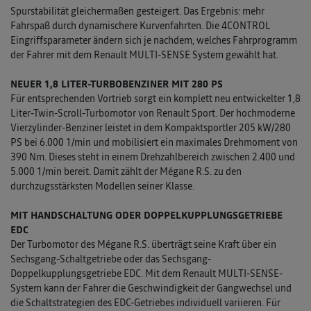
Spurstabilität gleichermaßen gesteigert. Das Ergebnis: mehr
Fahrspaß durch dynamischere Kurvenfahrten. Die 4CONTROL
Eingriffsparameter ändern sich je nachdem, welches Fahrprogramm
der Fahrer mit dem Renault MULTI-SENSE System gewählt hat.
NEUER 1,8 LITER-TURBOBENZINER MIT 280 PS
Für entsprechenden Vortrieb sorgt ein komplett neu entwickelter 1,8
Liter-Twin-Scroll-Turbomotor von Renault Sport. Der hochmoderne
Vierzylinder-Benziner leistet in dem Kompaktsportler 205 kW/280
PS bei 6.000 1/min und mobilisiert ein maximales Drehmoment von
390 Nm. Dieses steht in einem Drehzahlbereich zwischen 2.400 und
5.000 1/min bereit. Damit zählt der Mégane R.S. zu den
durchzugsstärksten Modellen seiner Klasse.
MIT HANDSCHALTUNG ODER DOPPELKUPPLUNGSGETRIEBE
EDC
Der Turbomotor des Mégane R.S. überträgt seine Kraft über ein
Sechsgang-Schaltgetriebe oder das Sechsgang-
Doppelkupplungsgetriebe EDC. Mit dem Renault MULTI-SENSE-
System kann der Fahrer die Geschwindigkeit der Gangwechsel und
die Schaltstrategien des EDC-Getriebes individuell variieren. Für