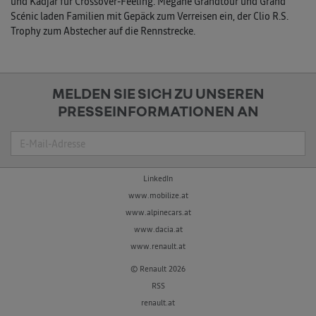
und Kadjar für Crossover-Feeling. Mégane Grandtour und Grand
Scénic laden Familien mit Gepäck zum Verreisen ein, der Clio R.S.
Trophy zum Abstecher auf die Rennstrecke.
MELDEN SIE SICH ZU UNSEREN
PRESSEINFORMATIONEN AN
Suche
LinkedIn
www.mobilize.at
www.alpinecars.at
www.dacia.at
www.renault.at
© Renault 2026
RSS
renault.at