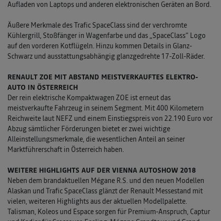
Aufladen von Laptops und anderen elektronischen Geräten an Bord.
Äußere Merkmale des Trafic SpaceClass sind der verchromte
Kühlergrill, Stoßfänger in Wagenfarbe und das „SpaceClass“ Logo
auf den vorderen Kotflügeln. Hinzu kommen Details in Glanz-
Schwarz und ausstattungsabhängig glanzgedrehte 17-Zoll-Räder.
RENAULT ZOE MIT ABSTAND MEISTVERKAUFTES ELEKTRO-
AUTO IN ÖSTERREICH
Der rein elektrische Kompaktwagen ZOE ist erneut das
meistverkaufte Fahrzeug in seinem Segment. Mit 400 Kilometern
Reichweite laut NEFZ und einem Einstiegspreis von 22.190 Euro vor
Abzug sämtlicher Förderungen bietet er zwei wichtige
Alleinstellungsmerkmale, die wesentlichen Anteil an seiner
Marktführerschaft in Österreich haben.
WEITERE HIGHLIGHTS AUF DER VIENNA AUTOSHOW 2018
Neben dem brandaktuellen Mégane R.S. und den neuen Modellen
Alaskan und Trafic SpaceClass glänzt der Renault Messestand mit
vielen, weiteren Highlights aus der aktuellen Modellpalette.
Talisman, Koleos und Espace sorgen für Premium-Anspruch, Captur