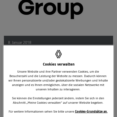
8. Januar 2018
TAGS & KATEGORIEN
Vienna Autoshow 2018
Cookies verwalten
Unsere Website und ihre Partner verwenden Cookies, um die
Besucherzahl und die Leistung der Website zu messen. Dadurch können
DER NEUE MEGANE R.S.:
Die jüngste Generation des Hot-Hatch-
wir Ihnen personalisierte und/oder geolokalisierte Werbungen und Inhalte
Klassikers mit 280 PS, 390 Newtonmetern Drehmoment,
anzeigen und es Ihnen ermöglichen, über die sozialen Netzwerke mit
serienmäßiger Allradlenkung und fortschrittlicher
unseren Inhalten zu interagieren.
Fahrwerkstechnologie kommt im Frühjahr nach Österreich.
Sie können die Einstellungen jederzeit ändern, indem Sie sich in den
DER RENAULT TRAFIC SPACECLASS:
Komfortables High-End-
Abschnitt „Meine Cookies verwalten“ auf unserer Website begeben.
Shuttle mit drehbaren Sitzen, ausklappbarem Tisch und praktischen
Staufächern für gehobene Ansprüche.
Für weitere Informationen sehen Sie bitte unsere
Cookies-Grundsätze an.
DER RENAULT ALASKAN:
Vielseitiger Pick Up mit hervorragenden