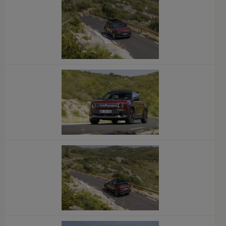
x
x
x