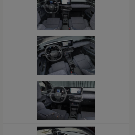
x
x
x