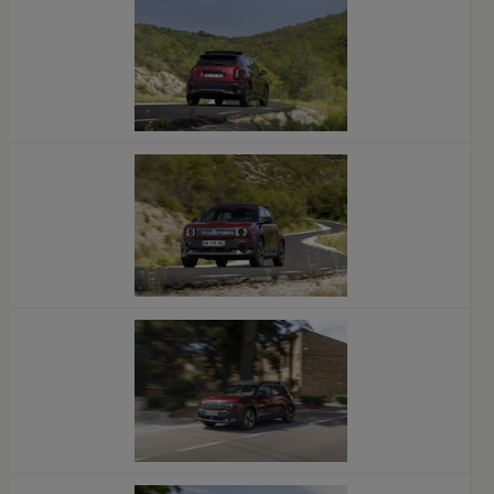
x
x
x