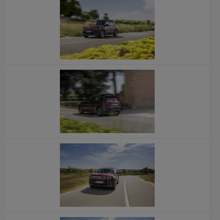
x
x
x