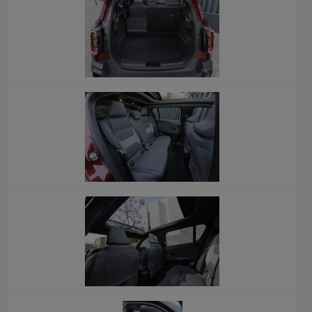
x
x
x