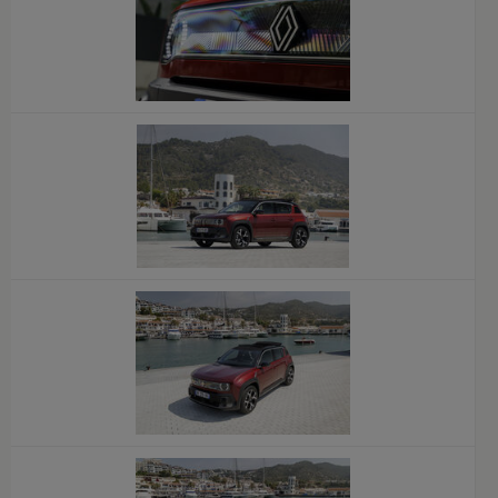
x
x
x