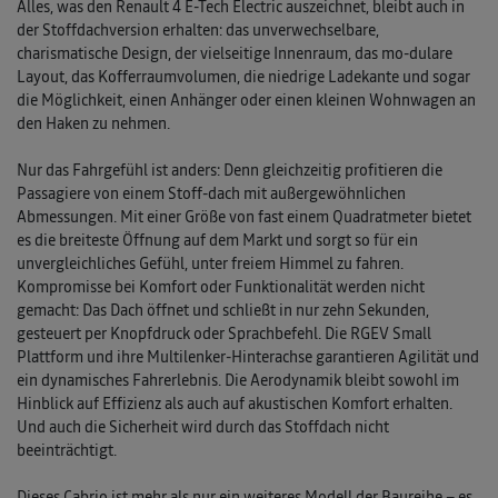
Alles, was den Renault 4 E-Tech Electric auszeichnet, bleibt auch in
der Stoffdachversion erhalten: das unverwechselbare,
charismatische Design, der vielseitige Innenraum, das mo-dulare
Layout, das Kofferraumvolumen, die niedrige Ladekante und sogar
die Möglichkeit, einen Anhänger oder einen kleinen Wohnwagen an
den Haken zu nehmen.
Nur das Fahrgefühl ist anders: Denn gleichzeitig profitieren die
Passagiere von einem Stoff-dach mit außergewöhnlichen
Abmessungen. Mit einer Größe von fast einem Quadratmeter bietet
es die breiteste Öffnung auf dem Markt und sorgt so für ein
unvergleichliches Gefühl, unter freiem Himmel zu fahren.
Kompromisse bei Komfort oder Funktionalität werden nicht
gemacht: Das Dach öffnet und schließt in nur zehn Sekunden,
gesteuert per Knopfdruck oder Sprachbefehl. Die RGEV Small
Plattform und ihre Multilenker-Hinterachse garantieren Agilität und
ein dynamisches Fahrerlebnis. Die Aerodynamik bleibt sowohl im
Hinblick auf Effizienz als auch auf akustischen Komfort erhalten.
Und auch die Sicherheit wird durch das Stoffdach nicht
beeinträchtigt.
Dieses Cabrio ist mehr als nur ein weiteres Modell der Baureihe – es