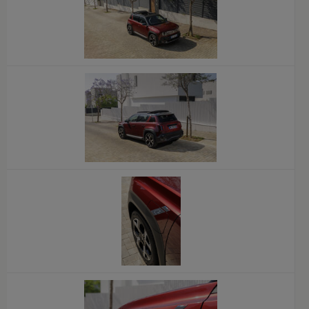
x
x
x