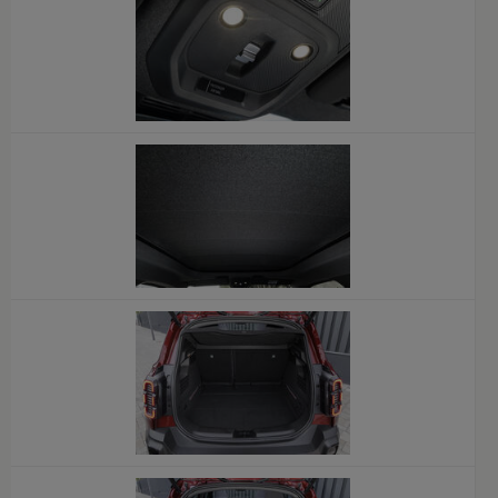
x
x
x