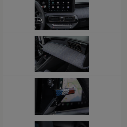
x
x
x