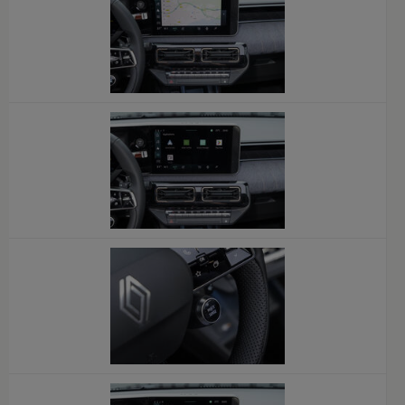
x
x
x