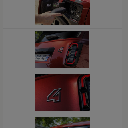
x
x
x