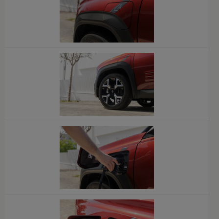
x
x
x