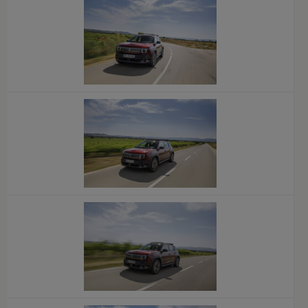
x
x
x