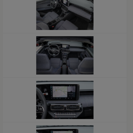
x
x
x