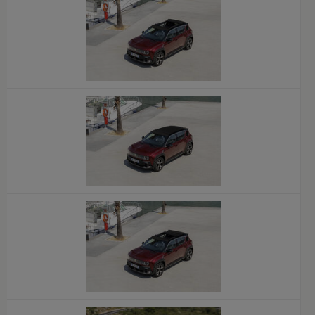
x
x
x