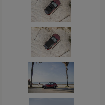
x
x
x