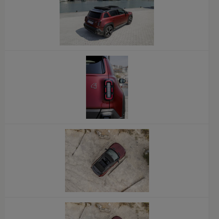
x
x
x