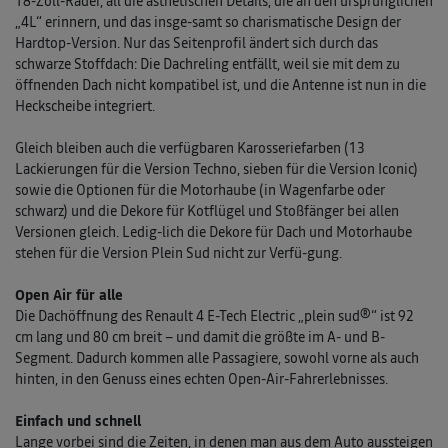
18-Zoll-Räder, all die ästhetischen Details, die an den ursprünglichen
„4L“ erinnern, und das insge-samt so charismatische Design der
Hardtop-Version. Nur das Seitenprofil ändert sich durch das
schwarze Stoffdach: Die Dachreling entfällt, weil sie mit dem zu
öffnenden Dach nicht kompatibel ist, und die Antenne ist nun in die
Heckscheibe integriert.
Gleich bleiben auch die verfügbaren Karosseriefarben (13
Lackierungen für die Version Techno, sieben für die Version Iconic)
sowie die Optionen für die Motorhaube (in Wagenfarbe oder
schwarz) und die Dekore für Kotflügel und Stoßfänger bei allen
Versionen gleich. Ledig-lich die Dekore für Dach und Motorhaube
stehen für die Version Plein Sud nicht zur Verfü-gung.
Open Air für alle
Die Dachöffnung des Renault 4 E-Tech Electric „plein sud®“ ist 92
cm lang und 80 cm breit – und damit die größte im A- und B-
Segment. Dadurch kommen alle Passagiere, sowohl vorne als auch
hinten, in den Genuss eines echten Open-Air-Fahrerlebnisses.
Einfach und schnell
Lange vorbei sind die Zeiten, in denen man aus dem Auto aussteigen