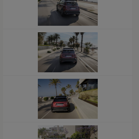
x
x
x