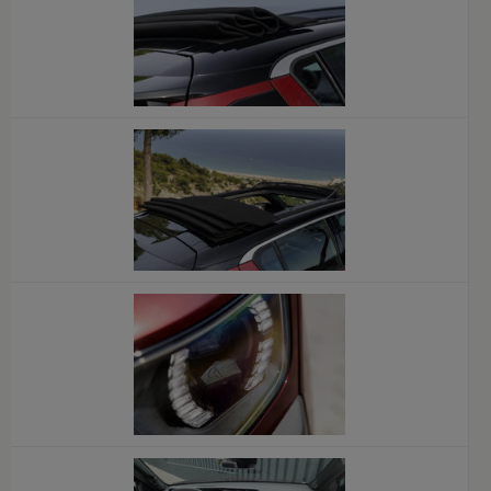
x
x
x