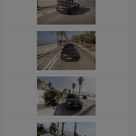
x
x
x