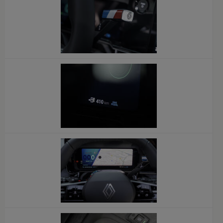
x
x
x