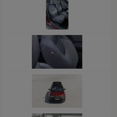
x
x
x