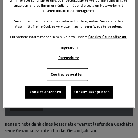
wir Ihnen personalisierte und/oder geolokalisierte Werbungen und Inhalte
anzeigen und es Ihnen ermöglichen, über die sozialen Netzwerke mit
unseren Inhalten zu interagieren.
Sie können die Einstellungen jederzeit ändern, indem Sie sich in den
Abschnitt „Meine Cookies verwalten“ auf unserer Website begeben.
Für weitere Informationen sehen Sie bitte unsere
Cookies-Grundsätze an.
Impressum
29. Juni 2023
Datenschutz
TAGS & KATEGORIEN
Renault Group
News
Renaulution
Cookies verwalten
2 zugehörige Dokumente
1 zugehörige Bilder
Cookies ablehnen
Cookies akzeptieren
Downloads
Renault hebt dank eines besser als erwartet laufenden Geschäfts
seine Gewinnaussichten für das Gesamtjahr an.