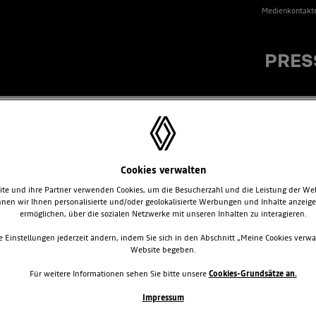
Medienkontakt
PRES
AULT-NISSAN-MITSUBISHI
Cookies verwalten
te und ihre Partner verwenden Cookies, um die Besucherzahl und die Leistung der We
GOO MAXI Z.E.
nen wir Ihnen personalisierte und/oder geolokalisierte Werbungen und Inhalte anzeig
ermöglichen, über die sozialen Netzwerke mit unseren Inhalten zu interagieren.
dem Kangoo Maxi Z.E. ergänzte Renault seine Elektrofahrzeugpalette um e
e Einstellungen jederzeit ändern, indem Sie sich in den Abschnitt „Meine Cookies verwa
en Stadtlieferwagens wurde Ende 2011 ausgeliefert. Das Modell steht wa
Website begeben.
stiegspreis für die fünfsitzige Kombiversion beträgt netto 22.000 Euro.
Für weitere Informationen sehen Sie bitte unsere
Cookies-Grundsätze an.
Impressum