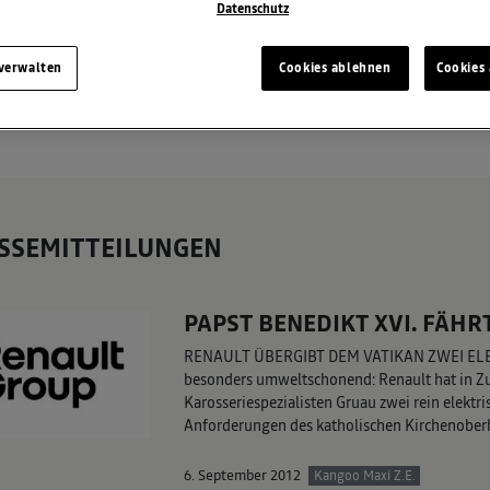
Datenschutz
 verwalten
Cookies ablehnen
Cookies 
SSEMITTEILUNGEN
PAPST BENEDIKT XVI. FÄHR
RENAULT ÜBERGIBT DEM VATIKAN ZWEI ELEKT
besonders umweltschonend: Renault hat in Z
Karosseriespezialisten Gruau zwei rein elektri
Anforderungen des katholischen Kirchenobe
6. September 2012
Kangoo Maxi Z.E.