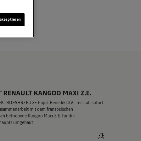
akzeptieren
T RENAULT KANGOO MAXI Z.E.
ROFAHRZEUGE Papst Benedikt XVI. reist ab sofort
usammenarbeit mit dem französischen
sch betriebene Kangoo Maxi Z.E. für die
rhaupts umgebaut.