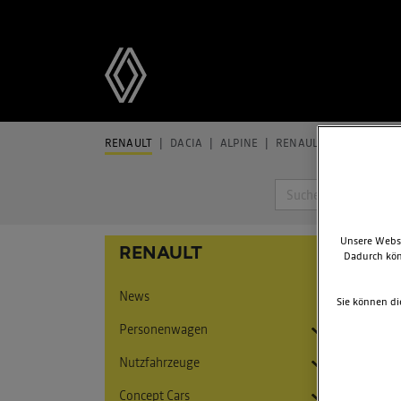
RENAULT
DACIA
ALPINE
RENAULT GROUP
REN
Suche
Unsere Websi
KAN
RENAULT
Dadurch kön
Mit 
News
Sie können di
kompakt
Der Ein
Personenwagen
Nutzfahrzeuge
Twingo
Concept Cars
5 E-Tech Electric
Express
Twingo E-Tech Electric