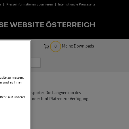
e
Presseinformationen abonnieren
Internationale Presseseite
SE WEBSITE ÖSTERREICH
Meine Downloads
0
bsite zu messen.
en und es Ihnen
inen zweiten Transporter. Die Langversion des
lten“ auf unserer
hlweise mit zwei oder fünf Plätzen zur Verfügung.