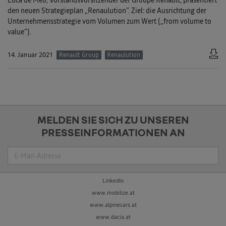
Luca de Meo, Vorstandsvorsitzender der Groupe Renault, präsentiert
den neuen Strategieplan „Renaulution”. Ziel: die Ausrichtung der
Unternehmensstrategie vom Volumen zum Wert („from volume to
value“).
14. Januar 2021
Renault Group
Renaulution
MELDEN SIE SICH ZU UNSEREN
PRESSEINFORMATIONEN AN
Suche
LinkedIn
www.mobilize.at
www.alpinecars.at
www.dacia.at