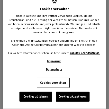
Cookies verwalten
Unsere Website und ihre Partner verwenden Cookies, um die
Besucherzahl und die Leistung der Website zu messen. Dadurch können
wir Ihnen personalisierte und/oder geolokalisierte Werbungen und Inhalte
anzeigen und es Ihnen ermöglichen, über die sozialen Netzwerke mit
unseren Inhalten zu interagieren.
Sie können die Einstellungen jederzeit ändern, indem Sie sich in den
Abschnitt „Meine Cookies verwalten“ auf unserer Website begeben.
Für weitere Informationen sehen Sie bitte unsere
Cookies-Grundsätze an.
Impressum
LUCA DE MEO WIRD CEO VON AMPERE
Datenschutz
Tochtergesellschaft der Renault Group für Elektrofahrzeuge und
Software Der Renault Verwaltungsrat hat die Ernennung von Luca
Cookies verwalten
de Meo zum künftigen Chairman und CEO von Ampere genehmigt.
Der Chief Executive Officer der Renault Group wird damit zusätzlich
zu seinen bisherigen Aufgaben auch das Führungsteam der
Cookies ablehnen
Cookies akzeptieren
Tochtergesellschaft für Elektrofahrzeuge und Software leiten. Nach
der für das zweite Halbjahr 2023 geplanten Ausgliederung von