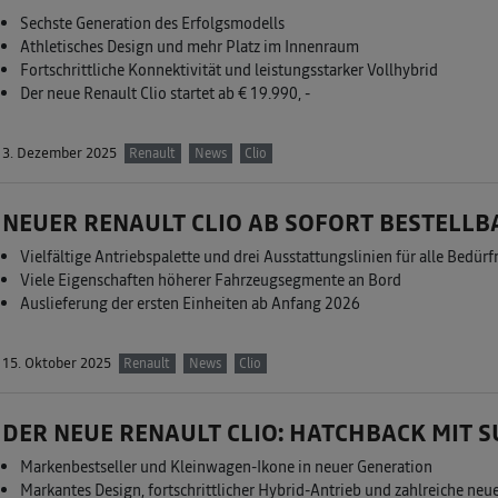
Sechste Generation des Erfolgsmodells
Athletisches Design und mehr Platz im Innenraum
Fortschrittliche Konnektivität und leistungsstarker Vollhybrid
Der neue Renault Clio startet ab € 19.990, -
3. Dezember 2025
Renault
News
Clio
NEUER RENAULT CLIO AB SOFORT BESTELLB
Vielfältige Antriebspalette und drei Ausstattungslinien für alle Bedürf
Viele Eigenschaften höherer Fahrzeugsegmente an Bord
Auslieferung der ersten Einheiten ab Anfang 2026
15. Oktober 2025
Renault
News
Clio
DER NEUE RENAULT CLIO: HATCHBACK MIT
Markenbestseller und Kleinwagen-Ikone in neuer Generation
Markantes Design, fortschrittlicher Hybrid-Antrieb und zahlreiche neu