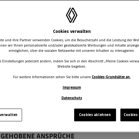
Cookies verwalten
te und ihre Partner verwenden Cookies, um die Besucherzahl und die Leistung der We
nen wir Ihnen personalisierte und/oder geolokalisierte Werbungen und Inhalte anzeig
ermöglichen, über die sozialen Netzwerke mit unseren Inhalten zu interagieren.
RENAULT CLIO E TECH HYBRID MACHT DIE S
e Einstellungen jederzeit ändern, indem Sie sich in den Abschnitt „Meine Cookies verwa
Starker Marktstart: Der neue Renault Clio E Tech Hybrid trifft in Öster
Website begeben.
Hochwertige Ausstattungen dominieren: Über 75 Prozent der Kundinn
Für weitere Informationen sehen Sie bitte unsere
Cookies-Grundsätze an.
Techno oder Esprit Alpine
Farbvielfalt gefragt: Neue Lackierungen wie Absolut-Rot und Absolut
Impressum
Beliebtestes Renault Modell: Der neue Clio ist aktuell das meistverkau
Datenschutz
22. Mai 2026
Renault
News
Clio
 verwalten
Cookies ablehnen
Cookies 
PRESSEKIT: DER NEUE RENAULT CLIO - EIN 
GEHOBENE ANSPRÜCHE