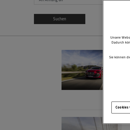
Suchen
Unsere Websi
Dadurch kön
Sie können di
Cookies