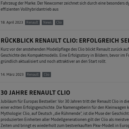
Fahrzeug der Marke. Der Newcomer zeichnet sich durch eine besonders
effizienten Vollhybridantrieb aus
18. April 2023
Renault
News
Clio
RÜCKBLICK RENAULT CLIO: ERFOLGREICH SEI
Kurz vor der anstehenden Modellpflege des Clio blickt Renault zurück au
Geschichte des Kompaktmodells. Eine Erfolgsstory in Bildern, bevor im Fr
gründlich aktualisiert und noch attraktiver an den Start rollt.
14. März 2023
Renault
Clio
30 JAHRE RENAULT CLIO
Jubiläum für Europas Bestseller: Vor 30 Jahren tritt der Renault Clio in d
einer echten Erfolgsgeschichte. Die Namensgeberin für den Kleinwagen 
Mythologie: Clio, auf Deutsch „die Rühmende“, ist die Muse der Geschich
produzierten Einheiten aller Modellgenerationen gilt der Clio als meistve
Zeiten und bringt es wiederholt zum bestverkauften Pkw-Modell in Europ