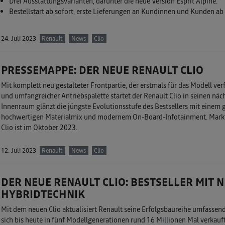
Drei Ausstattungsvarianten, darunter die neue Version Esprit Alpine.
Bestellstart ab sofort, erste Lieferungen an Kundinnen und Kunden ab
24. Juli 2023
Renault
News
Clio
PRESSEMAPPE: DER NEUE RENAULT CLIO
Mit komplett neu gestalteter Frontpartie, der erstmals für das Modell ve
und umfangreicher Antriebspalette startet der Renault Clio in seinen nä
Innenraum glänzt die jüngste Evolutionsstufe des Bestsellers mit einem
hochwertigen Materialmix und modernem On-Board-Infotainment. Markts
Clio ist im Oktober 2023.
12. Juli 2023
Renault
News
Clio
DER NEUE RENAULT CLIO: BESTSELLER MIT 
HYBRIDTECHNIK
Mit dem neuen Clio aktualisiert Renault seine Erfolgsbaureihe umfassend
sich bis heute in fünf Modellgenerationen rund 16 Millionen Mal verkauf