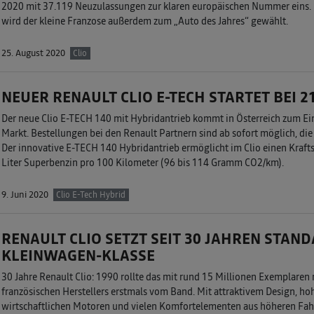
2020 mit 37.119 Neuzulassungen zur klaren europäischen Nummer eins. 
wird der kleine Franzose außerdem zum „Auto des Jahres“ gewählt.
25. August 2020
Clio
NEUER RENAULT CLIO E-TECH STARTET BEI 2
Der neue Clio E-TECH 140 mit Hybridantrieb kommt in Österreich zum Ein
Markt. Bestellungen bei den Renault Partnern sind ab sofort möglich, die
Der innovative E-TECH 140 Hybridantrieb ermöglicht im Clio einen Kraftst
Liter Superbenzin pro 100 Kilometer (96 bis 114 Gramm CO2/km).
9. Juni 2020
Clio E-Tech Hybrid
RENAULT CLIO SETZT SEIT 30 JAHREN STAND
KLEINWAGEN-KLASSE
30 Jahre Renault Clio: 1990 rollte das mit rund 15 Millionen Exemplaren
französischen Herstellers erstmals vom Band. Mit attraktivem Design, hoh
wirtschaftlichen Motoren und vielen Komfortelementen aus höheren Fah