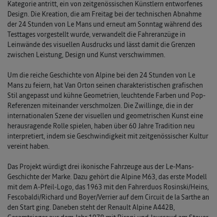
Kategorie antritt, ein von zeitgenössischen Künstlern entworfenes
Design. Die Kreation, die am Freitag bei der technischen Abnahme
der 24 Stunden von Le Mans und erneut am Sonntag während des
Testtages vorgestellt wurde, verwandelt die Fahreranzüge in
Leinwände des visuellen Ausdrucks und lässt damit die Grenzen
zwischen Leistung, Design und Kunst verschwimmen.
Um die reiche Geschichte von Alpine bei den 24 Stunden von Le
Mans zu feiern, hat Van Orton seinen charakteristischen grafischen
Stil angepasst und kühne Geometrien, leuchtende Farben und Pop-
Referenzen miteinander verschmolzen. Die Zwillinge, die in der
internationalen Szene der visuellen und geometrischen Kunst eine
herausragende Rolle spielen, haben über 60 Jahre Tradition neu
interpretiert, indem sie Geschwindigkeit mit zeitgenössischer Kultur
vereint haben.
Das Projekt würdigt drei ikonische Fahrzeuge aus der Le-Mans-
Geschichte der Marke. Dazu gehört die Alpine M63, das erste Modell
mit dem A-Pfeil-Logo, das 1963 mit den Fahrerduos Rosinski/Heins,
Fescobaldi/Richard und Boyer/Verrier auf dem Circuit de la Sarthe an
den Start ging. Daneben steht der Renault Alpine A442B,