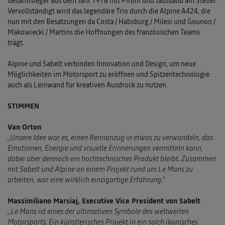
Gesamtsieger aus dem Jahr 1978 mit Pironi und Jaussaud am Steuer.
Vervollständigt wird das legendäre Trio durch die Alpine A424, die
nun mit den Besatzungen da Costa / Habsburg / Milesi und Gounon /
Makowiecki / Martins die Hoffnungen des französischen Teams
trägt.
Alpine und Sabelt verbinden Innovation und Design, um neue
Möglichkeiten im Motorsport zu eröffnen und Spitzentechnologie
auch als Leinwand für kreativen Ausdruck zu nutzen.
STIMMEN
Van Orton
„Unsere Idee war es, einen Rennanzug in etwas zu verwandeln, das
Emotionen, Energie und visuelle Erinnerungen vermitteln kann,
dabei aber dennoch ein hochtechnisches Produkt bleibt. Zusammen
mit Sabelt und Alpine an einem Projekt rund um Le Mans zu
arbeiten, war eine wirklich einzigartige Erfahrung.“
Massimiliano Marsiaj, Executive Vice President von Sabelt
„Le Mans ist eines der ultimativen Symbole des weltweiten
Motorsports. Ein künstlerisches Projekt in ein solch ikonisches