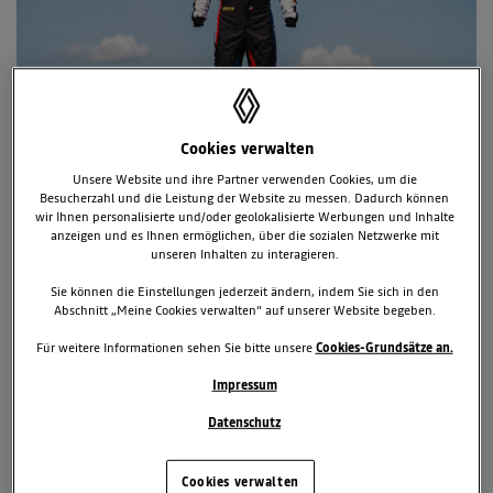
Cookies verwalten
Unsere Website und ihre Partner verwenden Cookies, um die
Besucherzahl und die Leistung der Website zu messen. Dadurch können
wir Ihnen personalisierte und/oder geolokalisierte Werbungen und Inhalte
11. Juni 2026
anzeigen und es Ihnen ermöglichen, über die sozialen Netzwerke mit
unseren Inhalten zu interagieren.
TAGS & KATEGORIEN
Sie können die Einstellungen jederzeit ändern, indem Sie sich in den
Alpine
News
Motorsport
Abschnitt „Meine Cookies verwalten“ auf unserer Website begeben.
2 zugehörige Dokumente
Für weitere Informationen sehen Sie bitte unsere
Cookies-Grundsätze an.
Impressum
Downloads
Datenschutz
Ein technologischer und künstlerischer Triumph –
Präsentation im Rahmen der
Cookies verwalten