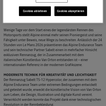
24 Stunden von Le Mans
Cookies ablehnen
Cookies akzeptieren
Zusammenarbeit mit Sabelt und dem Künstlerduo Van Orten
Hommage an legendäre Alpine Rennwagen
Wenige Tage vor dem Start eines der legendärsten Rennen des
Motorsports stellt Alpine einmal mehr seinen Pioniergeist und seine
Fähigkeit unter Beweis, neue Wege zu beschreiten. Anlässlich der 24
Stunden von Le Mans 2026 präsentieren das Alpine Endurance Team
und sein technischer Partner Sabelt einen in mehrfacher Hinsicht
exklusiven Rennanzug, der in Zusammenarbeit mit dem
italienischen Künstlerduo Van Orton entstanden ist – einer
internationalen Referenz in der modernen Grafikszene.
MODERNSTE TECHNIK FÜR KREATIVITÄT UND LEICHTIGKEIT
Der Rennanzug Sabelt TS-12 Hypercolor, der zusammen mit dem
Alpine Endurance Team unter extremen Bedingungen entwickelt
und getestet wurde, erweckt die künstlerische Vision von Van Orton
zum Leben, die Design, Illustration und digitale Kunst vereint.
Verwirklicht werden konnte das Projekt dank einer technologischen
Revolution in der Rennbekleidung.