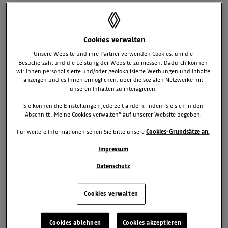
Ebenfalls neu sind der Toter-Winkel-Warner mit Radar- statt wie
bisher mit Ultraschallsensoren und die Müdigkeitserkennung. Hinzu
kommt der adaptive Tempopilot mit Stop & Go-Funktion bei den
Varianten mit Doppelkupplungsgetriebe EDC.
Cookies verwalten
Unsere Website und ihre Partner verwenden Cookies, um die
VOLL-LED-SCHEINWERFER AB WERK
Besucherzahl und die Leistung der Website zu messen. Dadurch können
Die Optik des Mégane prägen künftig bereits ab der
wir Ihnen personalisierte und/oder geolokalisierte Werbungen und Inhalte
anzeigen und es Ihnen ermöglichen, über die sozialen Netzwerke mit
Basisausstattung Voll-LED-Scheinwerfer Pure Vision. Die
unseren Inhalten zu interagieren.
leistungsstarken Lichtquellen erhalten außerdem ein neues Design.
Die stärker konturierte Frontschürze mit neuen seitlichen Feldern für
Sie können die Einstellungen jederzeit ändern, indem Sie sich in den
die Nebelscheinwerfer und breiterer Kühlluftöffnung sorgt ebenso
Abschnitt „Meine Cookies verwalten“ auf unserer Website begeben.
wie der Kühlergrill mit neu gestalteten Chromspangen für ein noch
Für weitere Informationen sehen Sie bitte unsere
Cookies-Grundsätze an.
markanteres Erscheinungsbild. In modifizierter Optik präsentieren
sich auch die ebenfalls in LED-Technik ausgeführten Rücklichter mit
Impressum
dynamischen Blinkern.
Datenschutz
Den Innenraum kennzeichnet die neue Mittelkonsole mit
modernisiertem Bedienfeld für die Klimatisierung sowie dem voll
Cookies verwalten
integrierten EASY LINK Info-Terminal mit 9,3-Zoll-Touchscreen.
Ausstattungsabhängig erhält der Mégane außerdem künftig ein
digitales Kombiinstrument mit 10-Zoll Bildschirmdiagonale, das
Cookies ablehnen
Cookies akzeptieren