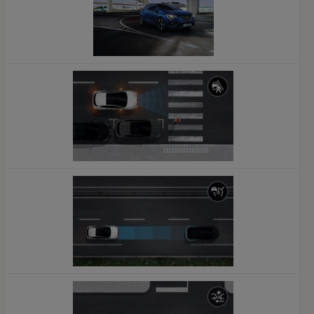
x
x
x