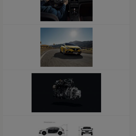
x
x
x