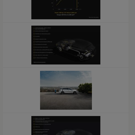
x
x
x