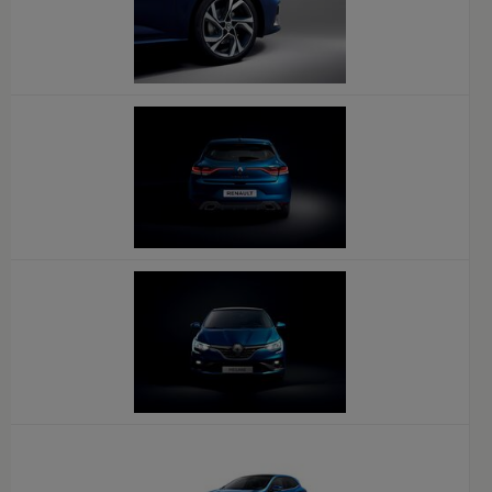
x
x
x