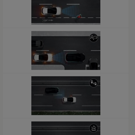
x
x
x