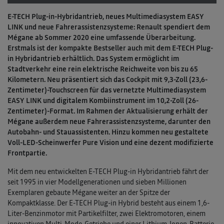
E-TECH Plug-in-Hybridantrieb, neues Multimediasystem EASY
LINK und neue Fahrerassistenzsysteme: Renault spendiert dem
Mégane ab Sommer 2020 eine umfassende Überarbeitung.
Erstmals ist der kompakte Bestseller auch mit dem E-TECH Plug-
in Hybridantrieb erhältlich. Das System ermöglicht im
Stadtverkehr eine rein elektrische Reichweite von bis zu 65
Kilometern. Neu präsentiert sich das Cockpit mit 9,3-Zoll (23,6-
Zentimeter)-Touchscreen für das vernetzte Multimediasystem
EASY LINK und digitalem Kombiinstrument im 10,2-Zoll (26-
Zentimeter)-Format. Im Rahmen der Aktualisierung erhält der
Mégane außerdem neue Fahrerassistenzsysteme, darunter den
Autobahn- und Stauassistenten. Hinzu kommen neu gestaltete
Voll-LED-Scheinwerfer Pure Vision und eine dezent modifizierte
Frontpartie.
Mit dem neu entwickelten E-TECH Plug-in Hybridantrieb fährt der
seit 1995 in vier Modellgenerationen und sieben Millionen
Exemplaren gebaute Mégane weiter an der Spitze der
Kompaktklasse. Der E-TECH Plug-in Hybrid besteht aus einem 1,6-
Liter-Benzinmotor mit Partikelfilter, zwei Elektromotoren, einem
innovativen Multi-Mode-Getriebe und einer Lithium-Ionen-Batterie