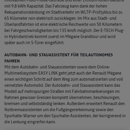
mit 9,8 kWh Kapazität. Das Fahrzeug kann dank der hohen
Rekuperationsleistung im Stadtverkehr im WLTP-Prüfzyklus bis zu
65 Kilometer rein elektrisch zurücklegen. Im Mix aus Stadt- und
Überlandfahrten ist eine elektrische Reichweite von 50 Kilometern
bei Fahrgeschwindigkeiten bis 135 km/h möglich. Der E-TECH Plug-
in Hybridantrieb kommt zuerst im Mégane Grandtour und wird
später auch im 5-Türer eingeführt.
AUTOBAHN- UND STAUASSISTENT FÜR TEILAUTONOMES
FAHREN
Mit dem Autobahn- und Stauassistenten sowie dem Online-
Multimediasystem EASY LINK geht jetzt auch der Renault Mégane
einen wichtigen Schritt auf dem Weg zum automatisierten und voll
vernetzten Automobil. Der Autobahn- und Stauassistent kann das
Modell auf mehrspurigen Straßen mit Fahrbahnmarkierungen im
Rahmen gewisser Grenzen komplett übernehmen, beschleunigen,
bremsen und selbstständig lenken. Außerdem erweitert Renault den
Notbremsassistenten um die Fußgängererkennung sowie den
Spurhalte-Warner um den Spurhalte-Assistenten, der korrigierend in
die Lenkung eingreifen kann.