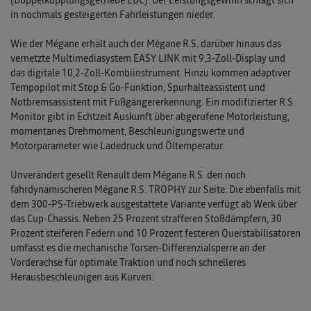
in nochmals gesteigerten Fahrleistungen nieder.
Wie der Mégane erhält auch der Mégane R.S. darüber hinaus das
vernetzte Multimediasystem EASY LINK mit 9,3-Zoll-Display und
das digitale 10,2-Zoll-Kombiinstrument. Hinzu kommen adaptiver
Tempopilot mit Stop & Go-Funktion, Spurhalteassistent und
Notbremsassistent mit Fußgängererkennung. Ein modifizierter R.S.
Monitor gibt in Echtzeit Auskunft über abgerufene Motorleistung,
momentanes Drehmoment, Beschleunigungswerte und
Motorparameter wie Ladedruck und Öltemperatur.
Unverändert gesellt Renault dem Mégane R.S. den noch
fahrdynamischeren Mégane R.S. TROPHY zur Seite. Die ebenfalls mit
dem 300-PS-Triebwerk ausgestattete Variante verfügt ab Werk über
das Cup-Chassis. Neben 25 Prozent strafferen Stoßdämpfern, 30
Prozent steiferen Federn und 10 Prozent festeren Querstabilisatoren
umfasst es die mechanische Torsen-Differenzialsperre an der
Vorderachse für optimale Traktion und noch schnelleres
Herausbeschleunigen aus Kurven.