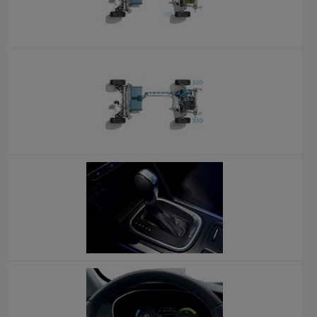
x
x
x