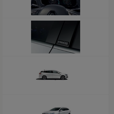
x
x
x