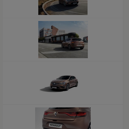
x
x
x