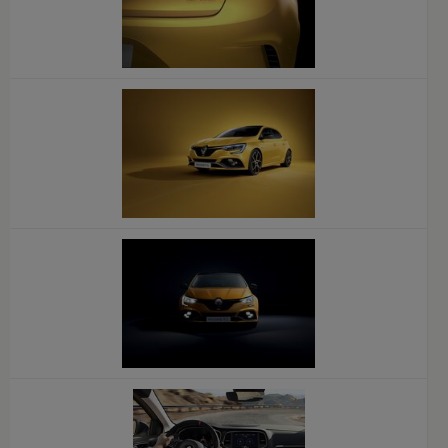
x
x
x