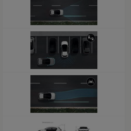
x
x
x