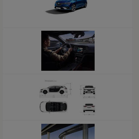
x
x
x