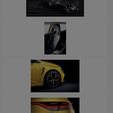
x
x
x