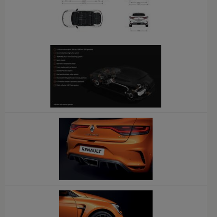
x
x
x