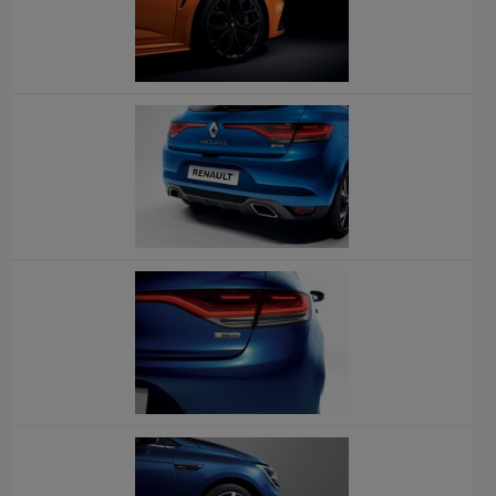
x
x
x