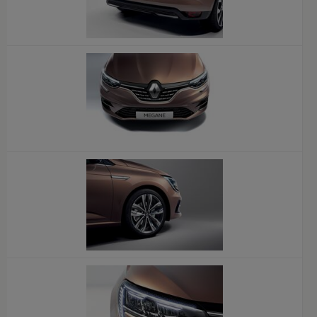
x
x
x