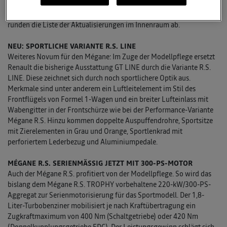
auch ein Navigationsdisplay umfasst. Neue Polsterstoffe sowie je
nach Version erstmals auch der elektrisch einstellbare Fahrersitz
runden die Liste der Aktualisierungen im Innenraum ab.
NEU: SPORTLICHE VARIANTE R.S. LINE
Weiteres Novum für den Mégane: Im Zuge der Modellpflege ersetzt
Renault die bisherige Ausstattung GT LINE durch die Variante R.S.
LINE. Diese zeichnet sich durch noch sportlichere Optik aus.
Merkmale sind unter anderem ein Luftleitelement im Stil des
Frontflügels von Formel 1-Wagen und ein breiter Lufteinlass mit
Wabengitter in der Frontschürze wie bei der Performance-Variante
Mégane R.S. Hinzu kommen doppelte Auspuffendrohre, Sportsitze
mit Zierelementen in Grau und Orange, Sportlenkrad mit
perforiertem Lederbezug und Aluminiumpedale.
MÉGANE R.S. SERIENMÄSSIG JETZT MIT 300-PS-MOTOR
Auch der Mégane R.S. profitiert von der Modellpflege. So wird das
bislang dem Mégane R.S. TROPHY vorbehaltene 220-kW/300-PS-
Aggregat zur Serienmotorisierung für das Sportmodell. Der 1,8-
Liter-Turbobenziner mobilisiert je nach Kraftübertragung ein
Zugkraftmaximum von 400 Nm (Schaltgetriebe) oder 420 Nm
(Doppelkupplungsgetriebe EDC). Der Leistungsgewinn schlägt sich