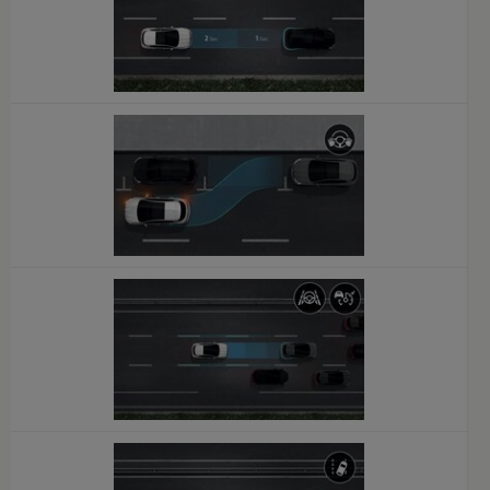
x
x
x