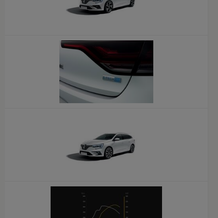
x
x
x