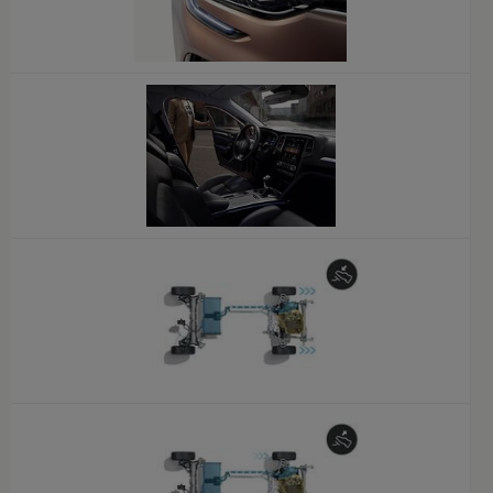
x
x
x