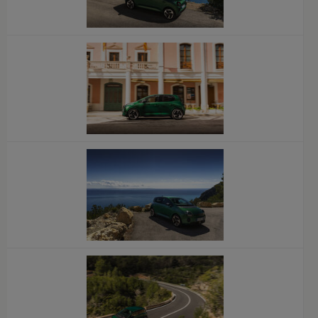
x
x
x