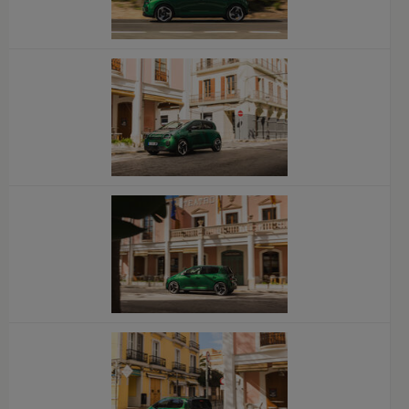
x
x
x