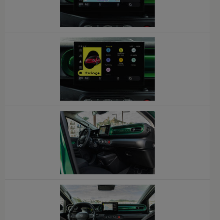
x
x
x