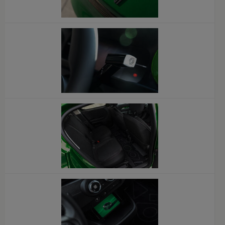
x
x
x