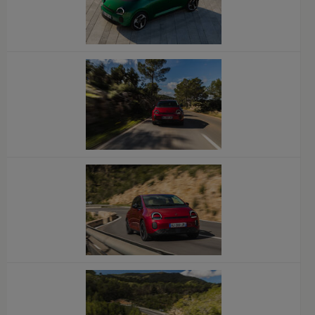
x
x
x