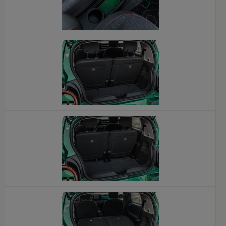
x
x
x