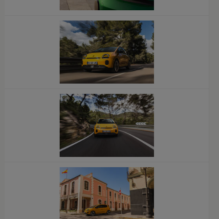
x
x
x