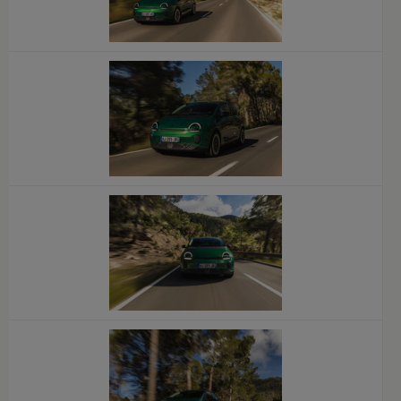
x
x
x