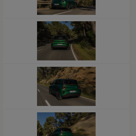
x
x
x