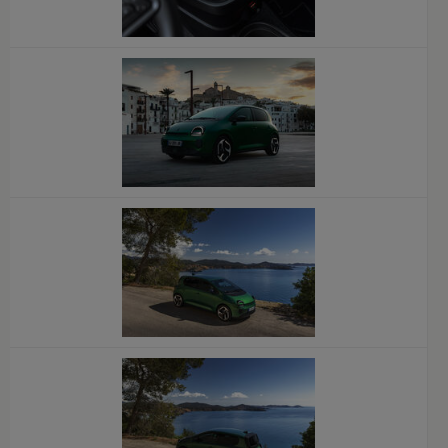
x
x
x