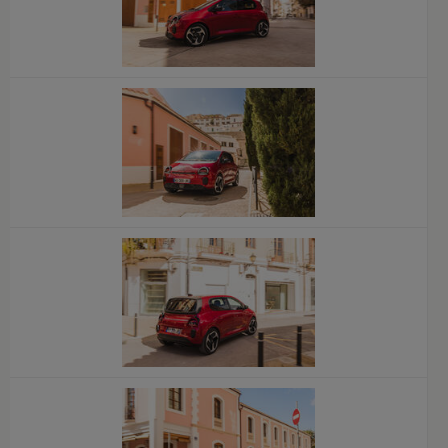
x
x
x