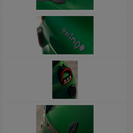
x
x
x