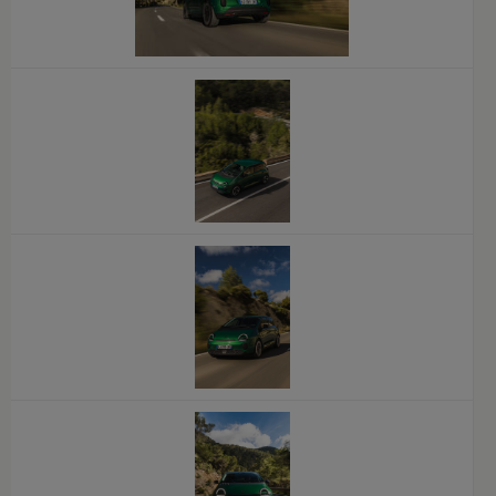
x
x
x