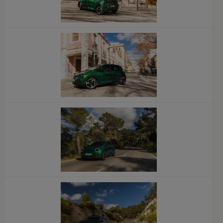
x
x
x