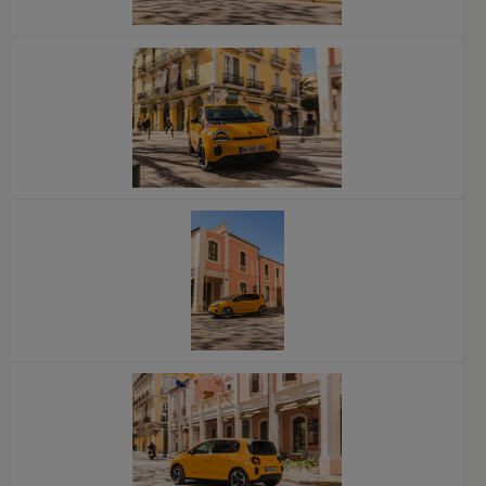
x
x
x