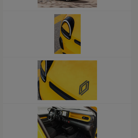
x
x
x