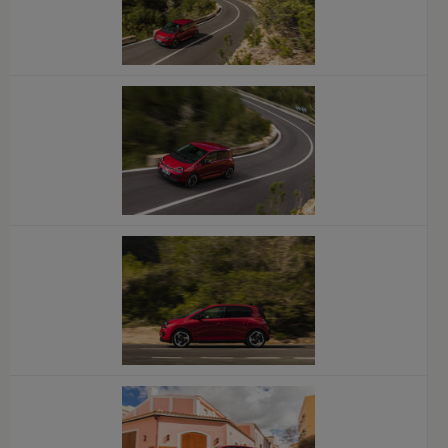
x
x
x