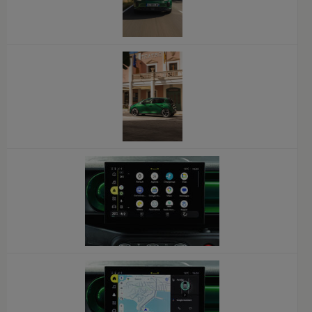
x
x
x