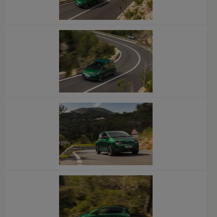
x
x
x