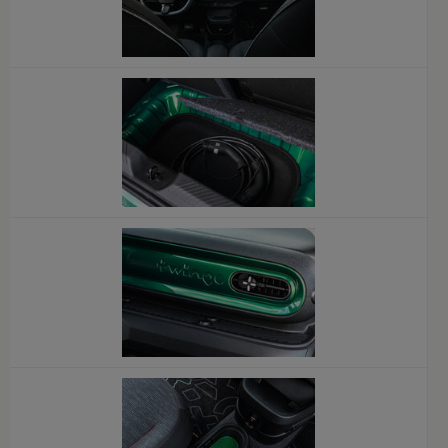
x
x
x