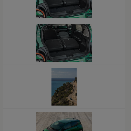
x
x
x