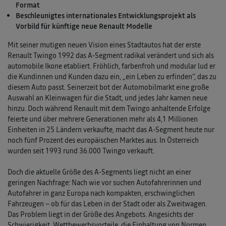
Format
Beschleunigtes internationales Entwicklungsprojekt als
Vorbild für künftige neue Renault Modelle
Mit seiner mutigen neuen Vision eines Stadtautos hat der erste
Renault Twingo 1992 das A-Segment radikal verändert und sich als
automobile Ikone etabliert. Fröhlich, farbenfroh und modular lud er
die Kundinnen und Kunden dazu ein, „ein Leben zu erfinden“, das zu
diesem Auto passt. Seinerzeit bot der Automobilmarkt eine große
Auswahl an Kleinwagen für die Stadt, und jedes Jahr kamen neue
hinzu. Doch während Renault mit dem Twingo anhaltende Erfolge
feierte und über mehrere Generationen mehr als 4,1 Millionen
Einheiten in 25 Ländern verkaufte, macht das A-Segment heute nur
noch fünf Prozent des europäischen Marktes aus. In Österreich
wurden seit 1993 rund 36.000 Twingo verkauft.
Doch die aktuelle Größe des A-Segments liegt nicht an einer
geringen Nachfrage: Nach wie vor suchen Autofahrerinnen und
Autofahrer in ganz Europa nach kompakten, erschwinglichen
Fahrzeugen – ob für das Leben in der Stadt oder als Zweitwagen.
Das Problem liegt in der Größe des Angebots. Angesichts der
Schwierigkeit, Wettbewerbsvorteile, die Einhaltung von Normen