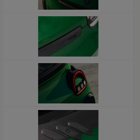
x
x
x