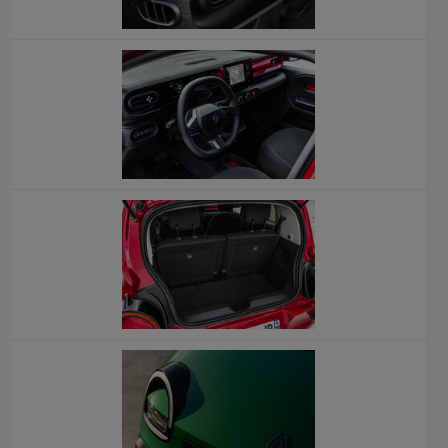
x
x
x