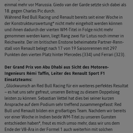
einmal mehr vor Marussia. Giedo van der Garde setzte sich dabei als
18. gegen Charles Pic durch.
Während Red Bull Racing und Renault bereits seit einer Woche in
der Konstrukteurswertung* nicht mehr eingeholt werden können
und ihnen dadurch der vierten WM-Titel in Folge nicht mehr
genommen werden kann, liegt Rang zwei für Lotus noch immer in
Reichweite. Der im britischen Enstone beheimatete Partner-Renn­
stall von Renault belegt nach 17 von 19 Saisonrennen mit 297
Punkten den vierten Platz hinter Mercedes (334) und Ferrari (323).
Der Grand Prix von Abu Dhabi aus Sicht des Motoren-
Ingenieurs Rémi Taffin, Leiter des Renault Sport F1
Einsatzteams:
„Glückwunsch an Red Bull Racing für ein weiteres perfektes Resultat
– es hat uns sehr gefreut, unseren Beitrag zu diesem Doppelsieg
leisten zu können. Sebastian Vettel hat dies bei seiner kurzen
Ansprache auf dem Podium sehr treffend zusammen­gefasst: Red
Bull und Renault bilden ein großartiges Team. Nachdem wir bereits
vor einer Woche in Indien beide WM-Titel zu unseren Gunsten
entschieden haben*, freut es mich umso mehr, dass wir uns dem
Ende der V8-Ära in der Formel 1 auch weiterhin mit solchen