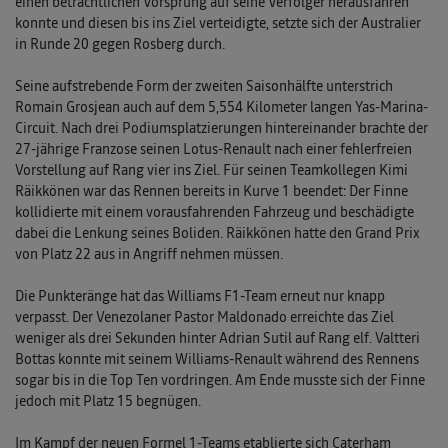
einen beträchtlichen Vorsprung auf seine Verfolger herausfahren
konnte und diesen bis ins Ziel verteidigte, setzte sich der Australier
in Runde 20 gegen Rosberg durch.
Seine aufstrebende Form der zweiten Saisonhälfte unterstrich
Romain Grosjean auch auf dem 5,554 Kilometer langen Yas-Marina-
Circuit. Nach drei Podiumsplatzierungen hintereinander brachte der
27-jährige Franzose seinen Lotus-Renault nach einer fehlerfreien
Vorstellung auf Rang vier ins Ziel. Für seinen Teamkollegen Kimi
Räikkönen war das Rennen bereits in Kurve 1 beendet: Der Finne
kollidierte mit einem vorausfahrenden Fahr­zeug und beschädigte
dabei die Lenkung seines Boliden. Räikkönen hatte den Grand Prix
von Platz 22 aus in Angriff nehmen müssen.
Die Punkteränge hat das Williams F1-Team erneut nur knapp
verpasst. Der Venezolaner Pastor Maldonado erreichte das Ziel
weniger als drei Sekunden hinter Adrian Sutil auf Rang elf. Valtteri
Bottas konnte mit seinem Williams-Renault während des Rennens
sogar bis in die Top Ten vordringen. Am Ende musste sich der Finne
jedoch mit Platz 15 begnügen.
Im Kampf der neuen Formel 1-Teams etablierte sich Caterham