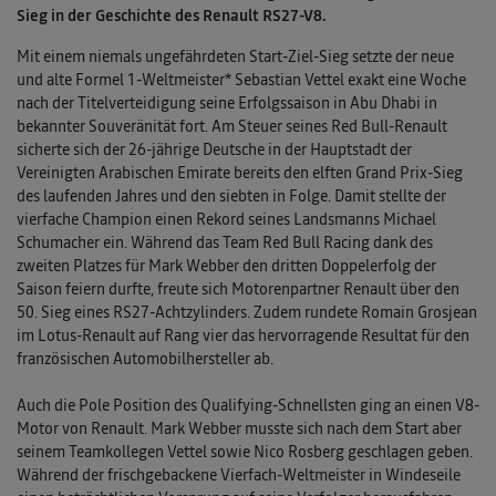
Sieg in der Geschichte des Renault RS27-V8.
Mit einem niemals ungefährdeten Start-Ziel-Sieg setzte der neue
und alte Formel 1-Weltmeister* Sebastian Vettel exakt eine Woche
nach der Titelverteidigung seine Erfolgssaison in Abu Dhabi in
bekannter Souveränität fort. Am Steuer seines Red Bull-Renault
sicherte sich der 26-jährige Deutsche in der Hauptstadt der
Vereinigten Arabischen Emirate bereits den elften Grand Prix-Sieg
des laufenden Jahres und den siebten in Folge. Damit stellte der
vierfache Champion einen Rekord seines Landsmanns Michael
Schumacher ein. Während das Team Red Bull Racing dank des
zweiten Platzes für Mark Webber den dritten Doppelerfolg der
Saison feiern durfte, freute sich Motorenpartner Renault über den
50. Sieg eines RS27-Achtzylinders. Zudem rundete Romain Grosjean
im Lotus-Renault auf Rang vier das hervorragende Resultat für den
französischen Automobilhersteller ab.
Auch die Pole Position des Qualifying-Schnellsten ging an einen V8-
Motor von Renault. Mark Webber musste sich nach dem Start aber
seinem Teamkollegen Vettel sowie Nico Rosberg geschlagen geben.
Während der frischgebackene Vierfach-Weltmeister in Windeseile