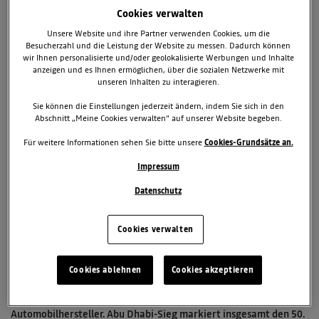
Cookies verwalten
Unsere Website und ihre Partner verwenden Cookies, um die
Besucherzahl und die Leistung der Website zu messen. Dadurch können
wir Ihnen personalisierte und/oder geolokalisierte Werbungen und Inhalte
anzeigen und es Ihnen ermöglichen, über die sozialen Netzwerke mit
unseren Inhalten zu interagieren.
Sie können die Einstellungen jederzeit ändern, indem Sie sich in den
4. November 2013
Abschnitt „Meine Cookies verwalten“ auf unserer Website begeben.
TAGS & KATEGORIEN
Für weitere Informationen sehen Sie bitte unsere
Cookies-Grundsätze an.
Formel 1 2013
Impressum
Datenschutz
Grand Prix von ABU DHABI
Siebter Grand Prix-Sieg in Folge für Sebastian Vettel und
Cookies verwalten
Renault. Mark Webber rundet den Erfolg für Red Bull Racing und
Renault mit seinem zweiten Platz ab und sichert so den dritten
Doppelsieg für Red Bull Racing in der laufenden Saison. Romain
Cookies ablehnen
Cookies akzeptieren
Grosjean im Lotus-Renault komplettiert mit Rang vier das
hervorragende Resultat für den französischen
Automobilhersteller. Abu Dhabi-Sieg markiert insgesamt den 50.