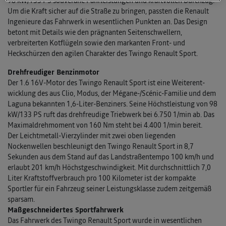
98 kW/133 PS souveräne Fahrleistungen und kraftvollen Durchzug.
Um die Kraft sicher auf die Straße zu bringen, passten die Renault
Ingenieure das Fahrwerk in wesentlichen Punkten an. Das Design
betont mit Details wie den prägnanten Seitenschwellern,
verbreiterten Kotflügeln sowie den markanten Front- und
Heckschürzen den agilen Charakter des Twingo Renault Sport.
Drehfreudiger Benzinmotor
Der 1.6 16V-Motor des Twingo Renault Sport ist eine Weiterent­
wicklung des aus Clio, Modus, der Mégane-/Scénic-Familie und dem
Laguna bekannten 1,6-Liter-Benziners. Seine Höchstleistung von 98
kW/133 PS ruft das drehfreudige Triebwerk bei 6.750 1/min ab. Das
Maximaldrehmoment von 160 Nm steht bei 4.400 1/min bereit.
Der Leichtmetall-Vierzylinder mit zwei oben liegenden
Nockenwellen beschleunigt den Twingo Renault Sport in 8,7
Sekunden aus dem Stand auf das Landstraßentempo 100 km/h und
erlaubt 201 km/h Höchst­geschwindigkeit. Mit durchschnittlich 7,0
Liter Kraftstoff­verbrauch pro 100 Kilometer ist der kompakte
Sportler für ein Fahrzeug seiner Leistungs­klasse zudem zeitgemäß
sparsam.
Maßgeschneidertes Sportfahrwerk
Das Fahrwerk des Twingo Renault Sport wurde in wesentlichen