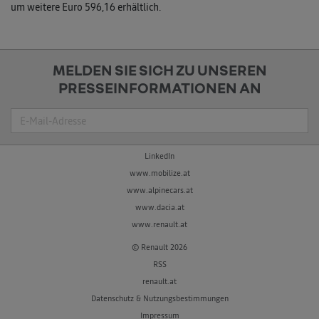
um weitere Euro 596,16 erhältlich.
MELDEN SIE SICH ZU UNSEREN
PRESSEINFORMATIONEN AN
Suche
LinkedIn
www.mobilize.at
www.alpinecars.at
www.dacia.at
www.renault.at
© Renault 2026
RSS
renault.at
Datenschutz & Nutzungsbestimmungen
Impressum