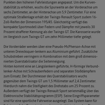
Punkten den höheren Fahrleistungen angepasst. Um die Kurven­
stabilität zu erhöhen, wuchs die Spurweite an der Vorderachse um
sechs Zentimeter, an der Hinterachse um 5,9 Zenti­meter. Für eine
optimale Straßenlage erhält der Twingo Renault Sport zudem 16-
Zoll-Reifen der Dimension 195/45. Gleichzeitig verfügt das
kompakte Sportmodell über Federn und Dämpfer mit jeweils 30
Pro­zent straf­ferer Kennung als der Twingo GT. Die Karosserie wurde
im Vergleich zum Twingo GT um zehn Millimeter tiefer gelegt.
Die Vorderräder werden über eine Pseudo-McPherson-Achse mit
unteren Dreiecksquer-lenkern aus Aluminium geführt. Zusätzliche
Schubstreben verringern in Kombination mit dem groß dimensio­
nierten Querstabilisator die Seitenneigung.
Hinten kommt eine an Längslenkern geführte, H-förmige Verbund­
lenker-Achse mit Schraubenfedern und separaten Stoßdämpfern
zum Einsatz. Der Durchmesser des Querstabilisators wuchs
gegenüber dem Twingo GT um 1,5 Milli­meter auf 2,4 Zenti­meter.
Hierdurch nahm die Steifigkeit des Drehstabs um 25 Prozent zu.
Außerdem verfügt der Twingo Renault Sport serienmäßig über das
Elektro­nische Stabilitätsprogramm (ESP). Seine Eingriffsparameter
sind für eine sportliche Fahrweise ausgelegt. Das System kann für