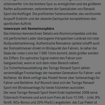
schein­werfer. Um die breitere Spur zu ermöglichen und die größeren
Reifen aufzu­nehmen, verbreiterten die Spezialisten von Renault
Sport die Kotflügel. Die profilierten Seitenschweller, das verchromte
Auspuff-Endrohr und der dezente Dachspoiler komp­lettieren den
spor­tlichen Auftritt.
Innenraum mit Rennatmosphäre
Das Interieur kennzeichnen Details wie Aluminiumpedale und das
mit perforiertem Leder überzogene Vierspeichen-Lenkrad mit roter
Null­punktmarkierung. Authentische Renn­atmo-sphäre schafft auch
der Drehzahlmesser direkt im Blickpunkt des Fahrers. Je näher die
Skala der roten Linie bei 7.000 1/min kommt, desto größer werden
die Ziffern. Ein optisches Signal mahnt den Fahrer zum
Gangwechsel, wenn er sich dem roten Bereich nähert.
Zur Sicherheits­ausstattung des Twingo Renault Sport zählen
serienmäßige Frontairbags der neuesten Generation für Fahrer- und
Beifahrer. Ab Werk verfügt das Modell ferner über Seitenairbags für
Fahrer und Beifahrer. Auf Wunsch lässt sich der Twingo Renault
Sport mit Windowairbags für beide Sitzreihen ausrüsten.
Der neue Twingo Renault Sport feiert Ende September 2008 seine
Österreich-Premiere und wird zum Preis ab Euro 15.590,-- (inkl. 8%
NoVA, NOx-Bonus und 20% MwSt.) angeboten, das Cup-Paket ist