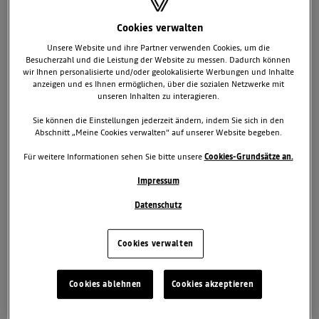
Cookies verwalten
Unsere Website und ihre Partner verwenden Cookies, um die
Besucherzahl und die Leistung der Website zu messen. Dadurch können
wir Ihnen personalisierte und/oder geolokalisierte Werbungen und Inhalte
anzeigen und es Ihnen ermöglichen, über die sozialen Netzwerke mit
1. September 2008
unseren Inhalten zu interagieren.
Sie können die Einstellungen jederzeit ändern, indem Sie sich in den
TAGS & KATEGORIEN
Abschnitt „Meine Cookies verwalten“ auf unserer Website begeben.
Twingo Renault Sport
Für weitere Informationen sehen Sie bitte unsere
Cookies-Grundsätze an.
Impressum
Kompaktes Kraftpaket
Drehfreudiger 1.6 16V-Benziner mit 98 kW/133 PS
Datenschutz
Tiefer gelegte Karosserie und 30 Prozent straffere Federn
Sportlich-prägnante Optik außen und innen
Cookies verwalten
Mit dem Twingo Renault Sport bereichert Renault die Twingo-
Cookies ablehnen
Cookies akzeptieren
Baureihe um eine dynamische Topvariante. Das kompakte Sport­
modell bietet mit dem neu entwickelten 1.6 16V-Benzinmotor und