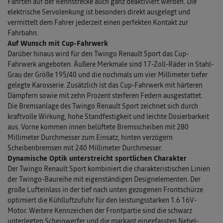
Fahrten auf der Rennstrecke auch ganz deaktiviert werden. Die
elektrische Servo­lenkung ist besonders direkt ausgelegt und
vermittelt dem Fahrer jederzeit einen perfekten Kontakt zur
Fahrbahn.
Auf Wunsch mit Cup-Fahrwerk
Darüber hinaus wird für den Twingo Renault Sport das Cup-
Fahrwerk angeboten. Äußere Merkmale sind 17-Zoll-Räder in Stahl-
Grau der Größe 195/40 und die nochmals um vier Millimeter tiefer
gelegte Karosserie. Zusätzlich ist das Cup-Fahrwerk mit härteren
Dämpfern sowie mit zehn Prozent steiferen Federn ausgestattet.
Die Bremsanlage des Twingo Renault Sport zeichnet sich durch
kraftvolle Wirkung, hohe Standfestigkeit und leichte Dosierbarkeit
aus. Vorne kommen innen belüftete Bremsscheiben mit 280
Millimeter Durchmesser zum Einsatz, hinten verzögern
Scheibenbremsen mit 240 Millimeter Durchmesser.
Dynamische Optik unterstreicht sportlichen Charakter
Der Twingo Renault Sport kombiniert die charakteristischen Linien
der Twingo-Baureihe mit eigenständigen Design­elementen. Der
große Lufteinlass in der tief nach unten gezogenen Frontschürze
optimiert die Kühlluftzufuhr für den leistungsstarken 1.6 16V-
Motor. Weitere Kenn­zeichen der Frontpartie sind die schwarz
unterlegten Scheinwerfer und die markant eingefassten Nebel­