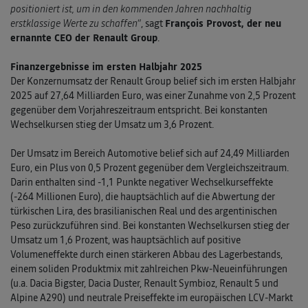
positioniert ist, um in den kommenden Jahren nachhaltig
erstklassige Werte zu schaffen“
, sagt
François Provost, der neu
ernannte CEO der Renault Group
.
Finanzergebnisse im ersten Halbjahr 2025
Der Konzernumsatz der Renault Group belief sich im ersten Halbjahr
2025 auf 27,64 Milliarden Euro, was einer Zunahme von 2,5 Prozent
gegenüber dem Vorjahreszeitraum entspricht. Bei konstanten
Wechselkursen stieg der Umsatz um 3,6 Prozent.
Der Umsatz im Bereich Automotive belief sich auf 24,49 Milliarden
Euro, ein Plus von 0,5 Prozent gegenüber dem Vergleichszeitraum.
Darin enthalten sind -1,1 Punkte negativer Wechselkurseffekte
(-264 Millionen Euro), die hauptsächlich auf die Abwertung der
türkischen Lira, des brasilianischen Real und des argentinischen
Peso zurückzuführen sind. Bei konstanten Wechselkursen stieg der
Umsatz um 1,6 Prozent, was hauptsächlich auf positive
Volumeneffekte durch einen stärkeren Abbau des Lagerbestands,
einem soliden Produktmix mit zahlreichen Pkw-Neueinführungen
(u.a. Dacia Bigster, Dacia Duster, Renault Symbioz, Renault 5 und
Alpine A290) und neutrale Preiseffekte im europäischen LCV-Markt