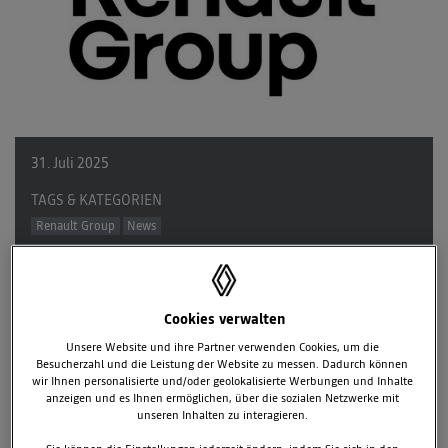
31. Juli 2025
TAGS & KATEGORIEN
Renault Group
News
2 zugehörige Dokumente
1 zugehörige Bilder
Cookies verwalten
Downloads
Unsere Website und ihre Partner verwenden Cookies, um die
Besucherzahl und die Leistung der Website zu messen. Dadurch können
wir Ihnen personalisierte und/oder geolokalisierte Werbungen und Inhalte
anzeigen und es Ihnen ermöglichen, über die sozialen Netzwerke mit
Konzernumsatz von 27,6 Milliarden Euro, plus 2,5 Prozent bzw.
unseren Inhalten zu interagieren.
plus 3,6 Prozent bei konstanten Wechselkursen* gegenüber
dem ersten Halbjahr 2024