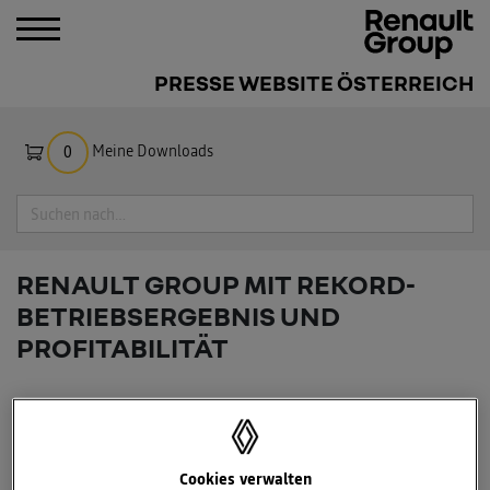
PRESSE WEBSITE ÖSTERREICH
Meine Downloads
0
Suche
RENAULT GROUP MIT REKORD-
BETRIEBSERGEBNIS UND
PROFITABILITÄT
Cookies verwalten