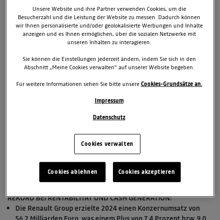
Unsere Website und ihre Partner verwenden Cookies, um die
Besucherzahl und die Leistung der Website zu messen. Dadurch können
wir Ihnen personalisierte und/oder geolokalisierte Werbungen und Inhalte
anzeigen und es Ihnen ermöglichen, über die sozialen Netzwerke mit
unseren Inhalten zu interagieren.
Sie können die Einstellungen jederzeit ändern, indem Sie sich in den
Abschnitt „Meine Cookies verwalten“ auf unserer Website begeben.
20. Februar 2025
Für weitere Informationen sehen Sie bitte unsere
Cookies-Grundsätze an.
TAGS & KATEGORIEN
Impressum
Renault Group
News
Datenschutz
2 zugehörige Dokumente
Cookies verwalten
1 zugehörige Bilder
Downloads
Cookies ablehnen
Cookies akzeptieren
REKORD BEI RENTABILITÄT UND CASH GENERATION:
Die Renault Group erzielte 2024 einen Konzernumsatz von
56,2 Milliarden Euro, was einem Plus von 7,4 Prozent bzw. 9,0