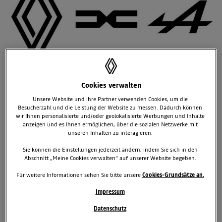
Cookies verwalten
Unsere Website und ihre Partner verwenden Cookies, um die
12. Februar 2025
Besucherzahl und die Leistung der Website zu messen. Dadurch können
wir Ihnen personalisierte und/oder geolokalisierte Werbungen und Inhalte
TAGS & KATEGORIEN
anzeigen und es Ihnen ermöglichen, über die sozialen Netzwerke mit
Renault Group
News
News
News
News
unseren Inhalten zu interagieren.
Sie können die Einstellungen jederzeit ändern, indem Sie sich in den
2 zugehörige Dokumente
Abschnitt „Meine Cookies verwalten“ auf unserer Website begeben.
8 zugehörige Bilder
Für weitere Informationen sehen Sie bitte unsere
Cookies-Grundsätze an.
Downloads
Impressum
Datenschutz
Renault, Dacia und Alpine: Privatkunden profitieren weiterhin