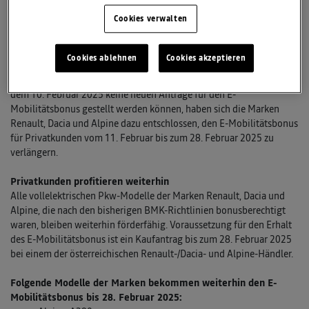
vom E-Mobilitätsbonus
Cookies verwalten
Bei leichten Nutzfahrzeugen wird Renault die staatliche E-
Förderung bis zu 50% kompensieren
Cookies ablehnen
Cookies akzeptieren
Renault Österreich setzt ein starkes Zeichen für die Elektromobilität.
Trotz der Mitteilung des Klimaschutzministeriums (BMK), dass ab
dem 10. Februar 2025 keine neuen Anträge für den E-
Mobilitätsbonus gestellt werden können, haben sich die Marken
Renault, Dacia und Alpine dazu entschlossen, den E-Mobilitätsbonus
für Privatkunden vom 11. Februar bis zum 28. Februar 2025 zu
verlängern.
Privatkunden profitieren weiterhin
Alle vollelektrischen Pkw-Modelle der Marken Renault, Dacia und
Alpine, die nach den bisherigen BMK-Richtlinien bonusberechtigt
waren, bleiben weiterhin förderfähig. Voraussetzung für den Erhalt
des E-Mobilitätsbonus ist ein Kaufantrag bis zum 28. Februar 2025
bei einem der österreichischen Renault-/Dacia- und Alpine-Händler.
Folgende Modelle der Marken bekommen weiterhin den E-
Mobilitätsbonus bis 28. Februar 2025: