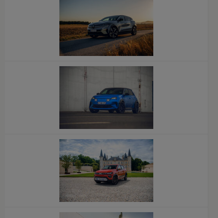
x
x
x