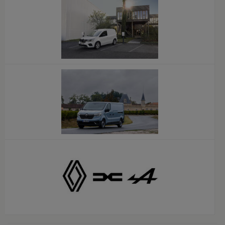
x
x
x