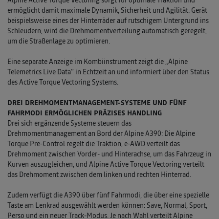
Alpine Active Torque Vectoring sorgt für optimale Traktion und
ermöglicht damit maximale Dynamik, Sicherheit und Agilität. Gerät
beispielsweise eines der Hinterräder auf rutschigem Untergrund ins
Schleudern, wird die Drehmomentverteilung automatisch geregelt,
um die Straßenlage zu optimieren.
Eine separate Anzeige im Kombiinstrument zeigt die „Alpine
Telemetrics Live Data“ in Echtzeit an und informiert über den Status
des Active Torque Vectoring Systems.
DREI DREHMOMENTMANAGEMENT-SYSTEME UND FÜNF
FAHRMODI ERMÖGLICHEN PRÄZISES HANDLING
Drei sich ergänzende Systeme steuern das
Drehmomentmanagement an Bord der Alpine A390: Die Alpine
Torque Pre-Control regelt die Traktion, e-AWD verteilt das
Drehmoment zwischen Vorder- und Hinterachse, um das Fahrzeug in
Kurven auszugleichen, und Alpine Active Torque Vectoring verteilt
das Drehmoment zwischen dem linken und rechten Hinterrad.
Zudem verfügt die A390 über fünf Fahrmodi, die über eine spezielle
Taste am Lenkrad ausgewählt werden können: Save, Normal, Sport,
Perso und ein neuer Track-Modus. Je nach Wahl verteilt Alpine