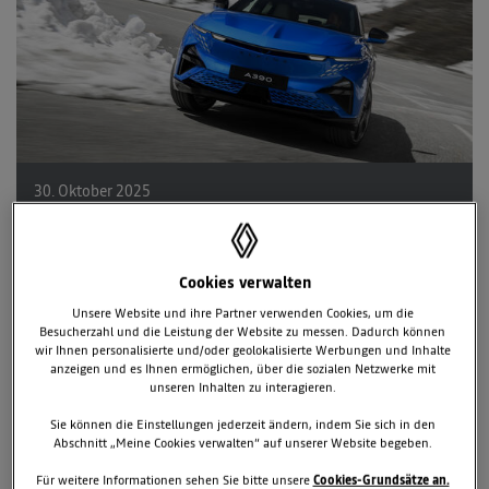
30. Oktober 2025
TAGS & KATEGORIEN
Alpine
News
A390
Cookies verwalten
2 zugehörige Dokumente
Unsere Website und ihre Partner verwenden Cookies, um die
Besucherzahl und die Leistung der Website zu messen. Dadurch können
3 zugehörige Bilder
wir Ihnen personalisierte und/oder geolokalisierte Werbungen und Inhalte
anzeigen und es Ihnen ermöglichen, über die sozialen Netzwerke mit
Downloads
unseren Inhalten zu interagieren.
Sie können die Einstellungen jederzeit ändern, indem Sie sich in den
Abschnitt „Meine Cookies verwalten“ auf unserer Website begeben.
Alpine Active Torque Vectoring ermöglicht
Drehmomentverteilung in Millisekunden
Für weitere Informationen sehen Sie bitte unsere
Cookies-Grundsätze an.