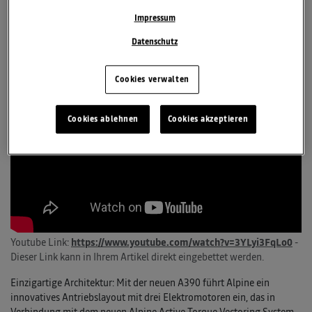
Dreimotoren-Architektur für präzisen Allradantrieb und
Impressum
maximale Agilität
Ingenieurin Constance Leraud-Reyser erläutert innovative
Datenschutz
Technologie
Cookies verwalten
Cookies ablehnen
Cookies akzeptieren
Youtube Link:
https://www.youtube.com/watch?v=3YLyi3FqLo0
-
Dieser Link kann in Ihrem Artikel direkt eingebettet werden.
Einzigartige Architektur: Mit der neuen A390 führt Alpine ein
innovatives Antriebslayout mit drei Elektromotoren ein, das in