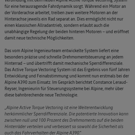
Verbindung mit dem neuen Alpine Active Torque Vectoring System
für eine herausragende Fahrdynamik sorgt. Während ein Motor an
der Vorderachse arbeitet, treiben zwei weitere Motoren an der
Hinterachse jeweils ein Rad separat an. Dies ermöglicht nicht nur
einen klassischen Allradantrieb, sondern erlaubt auch die
unabhängige Regelung der beiden hinteren Motoren – und eröffnet
damit neue technische Möglichkeiten.
Das vom Alpine Ingenieurteam entwickelte System liefert eine
besonders präzise und schnelle Drehmomentsteuerung an jedem
Hinterrad – und übertrifft damit mechanische Sperrdifferenziale.
Das Active Torque Vectoring System ist das Ergebnis von fünf Jahren
Entwicklung und Feinabstimmung und kommt nun erstmals bei der
Alpine A390 zum Einsatz. Im Gespräch berichtet Constance Leraud-
Reyser, Ingenieurin für Steuerungssysteme bei Alpine, mehr über
diese bahnbrechende neue Technologie.
„
Alpine Active Torque Vectoring ist eine Weiterentwicklung
herkömmlicher Sperrdifferenziale. Die patentierte Innovation kann
zwischen null und 100 Prozent des Drehmoments auf die beiden
Hinterräder verteilen und verbessert so sowohl die Sicherheit als
auch das Fahrverhalten der Alpine A390
.“