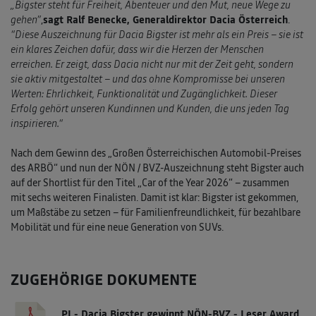
„Bigster steht für Freiheit, Abenteuer und den Mut, neue Wege zu
gehen”
,
sagt Ralf Benecke, Generaldirektor Dacia Österreich
.
“Diese Auszeichnung für Dacia Bigster ist mehr als ein Preis – sie ist
ein klares Zeichen dafür, dass wir die Herzen der Menschen
erreichen. Er zeigt, dass Dacia nicht nur mit der Zeit geht, sondern
sie aktiv mitgestaltet – und das ohne Kompromisse bei unseren
Werten: Ehrlichkeit, Funktionalität und Zugänglichkeit. Dieser
Erfolg gehört unseren Kundinnen und Kunden, die uns jeden Tag
inspirieren.“
Nach dem Gewinn des „Großen Österreichischen Automobil-Preises
des ARBÖ“ und nun der NÖN / BVZ-Auszeichnung steht Bigster auch
auf der Shortlist für den Titel „Car of the Year 2026“ – zusammen
mit sechs weiteren Finalisten. Damit ist klar: Bigster ist gekommen,
um Maßstäbe zu setzen – für Familienfreundlichkeit, für bezahlbare
Mobilität und für eine neue Generation von SUVs.
ZUGEHÖRIGE DOKUMENTE
PI - Dacia Bigster gewinnt NÖN-BVZ - Leser Award