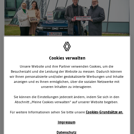
Cookies verwalten
Unsere Website und ihre Partner verwenden Cookies, um die
5. Dezember 2025
Besucherzahl und die Leistung der Website zu messen. Dadurch können
wir Ihnen personalisierte und/oder geolokalisierte Werbungen und Inhalte
TAGS & KATEGORIEN
anzeigen und es Ihnen ermöglichen, über die sozialen Netzwerke mit
unseren Inhalten zu interagieren.
Dacia
News
Bigster
Sie können die Einstellungen jederzeit ändern, indem Sie sich in den
2 zugehörige Dokumente
Abschnitt „Meine Cookies verwalten“ auf unserer Website begeben.
8 zugehörige Bilder
Für weitere Informationen sehen Sie bitte unsere
Cookies-Grundsätze an.
Impressum
Downloads
Datenschutz