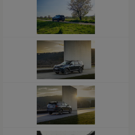
x
x
x