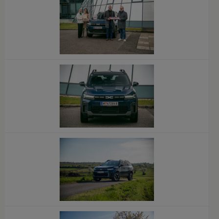
x
x
x