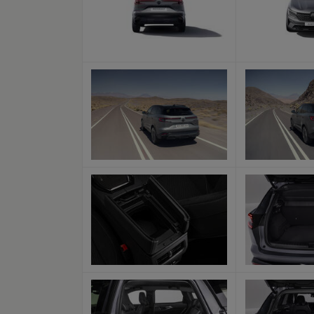
x
x
x