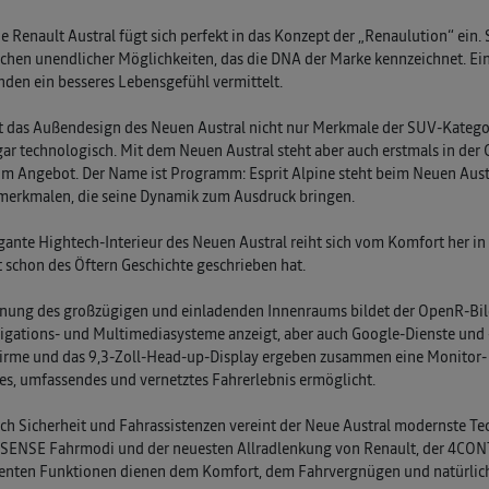
e Renault Austral fügt sich perfekt in das Konzept der „Renaulution“ ein.
chen unendlicher Möglichkeiten, das die DNA der Marke kennzeichnet. Ei
den ein besseres Lebensgefühl vermittelt.
t das Außendesign des Neuen Austral nicht nur Merkmale der SUV-Kategori
ar technologisch. Mit dem Neuen Austral steht aber auch erstmals in der 
im Angebot. Der Name ist Programm: Esprit Alpine steht beim Neuen Austr
merkmalen, die seine Dynamik zum Ausdruck bringen.
gante Hightech-Interieur des Neuen Austral reiht sich vom Komfort her in
 schon des Öftern Geschichte geschrieben hat.
nung des großzügigen und einladenden Innenraums bildet der OpenR-Bild
igations- und Multimediasysteme anzeigt, aber auch Google-Dienste und
irme und das 9,3-Zoll-Head-up-Display ergeben zusammen eine Monitor- 
ves, umfassendes und vernetztes Fahrerlebnis ermöglicht.
ch Sicherheit und Fahrassistenzen vereint der Neue Austral modernste Te
ENSE Fahrmodi und der neuesten Allradlenkung von Renault, der 4CONTR
genten Funktionen dienen dem Komfort, dem Fahrvergnügen und natürlich 