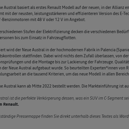
e Austral basiert als erstes Renault Modell auf der neuen, in der Allianz
t mit der neusten, leistungsstärkeren und effizienteren Version des E-T
“-Benzinmotoren mit 48 V oder 12 V im Angebot.
erschiedenen Stufen der Elektrifizierung decken die verschiedenen Bedür
ersonen bis zum Einsatz in Fahrzeugflotten.
ert wird der Neue Austral in der hochmodernen Fabrik in Palencia (Spanie
tskontrollen stattfinden. Dabei wird nichts dem Zufall überlassen, von de
nsprüfungen und die Montage bis zur Lackierung der Fahrzeuge. Qualität 
 der Neue Austral aufgebaut wurde. So beurteilten Experten*innen von 
lungsarbeit an die tausend Kriterien, um das neue Modell in allen Bereic
e Austral kann ab Mitte 2022 bestellt werden. Die Markteinführung ist au
stral ist die perfekte Verkörperung dessen, was ein SUV im C-Segment se
n Renault.
lständige Pressemappe finden Sie direkt unterhalb dieses Textes als Wo