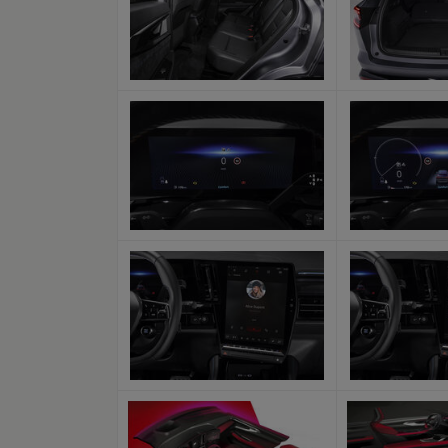
x
x
x