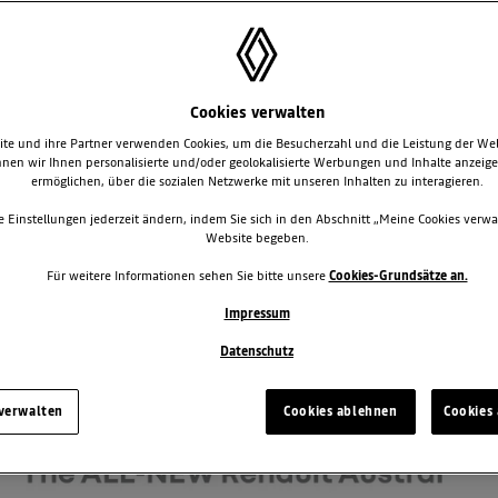
Cookies verwalten
te und ihre Partner verwenden Cookies, um die Besucherzahl und die Leistung der We
nen wir Ihnen personalisierte und/oder geolokalisierte Werbungen und Inhalte anzeig
ermöglichen, über die sozialen Netzwerke mit unseren Inhalten zu interagieren.
e Einstellungen jederzeit ändern, indem Sie sich in den Abschnitt „Meine Cookies verwa
Website begeben.
t erweitert seine SUV-Palette um ein Modell mit großen Ambitionen: d
Für weitere Informationen sehen Sie bitte unsere
Cookies-Grundsätze an.
nault seine Präsenz im Kompakt-Segment erweitert und verstärkt. Dam
obalen Automobilmärkte.
Impressum
Datenschutz
 verwalten
Cookies ablehnen
Cookies 