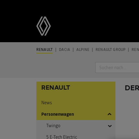
RENAULT
DACIA
ALPINE
RENAULT GROUP
REN
Suche
DER
RENAULT
News
Personenwagen
Twingo
5 E-Tech Electric
Twingo E-Tech Electric