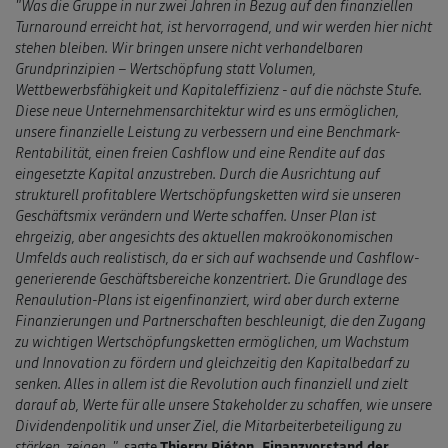
"Was die Gruppe in nur zwei Jahren in Bezug auf den finanziellen
Turnaround erreicht hat, ist hervorragend, und wir werden hier nicht
stehen bleiben. Wir bringen unsere nicht verhandelbaren
Grundprinzipien – Wertschöpfung statt Volumen,
Wettbewerbsfähigkeit und Kapitaleffizienz - auf die nächste Stufe.
Diese neue Unternehmensarchitektur wird es uns ermöglichen,
unsere finanzielle Leistung zu verbessern und eine Benchmark-
Rentabilität, einen freien Cashflow und eine Rendite auf das
eingesetzte Kapital anzustreben. Durch die Ausrichtung auf
strukturell profitablere Wertschöpfungsketten wird sie unseren
Geschäftsmix verändern und Werte schaffen. Unser Plan ist
ehrgeizig, aber angesichts des aktuellen makroökonomischen
Umfelds auch realistisch, da er sich auf wachsende und Cashflow-
generierende Geschäftsbereiche konzentriert. Die Grundlage des
Renaulution-Plans ist eigenfinanziert, wird aber durch externe
Finanzierungen und Partnerschaften beschleunigt, die den Zugang
zu wichtigen Wertschöpfungsketten ermöglichen, um Wachstum
und Innovation zu fördern und gleichzeitig den Kapitalbedarf zu
senken. Alles in allem ist die Revolution auch finanziell und zielt
darauf ab, Werte für alle unsere Stakeholder zu schaffen, wie unsere
Dividendenpolitik und unser Ziel, die Mitarbeiterbeteiligung zu
stärken, zeigen. "
, sagte
Thierry Piéton, Finanzvorstand der