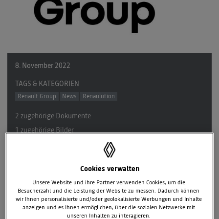
8. November 2022
TAGS & KATEGORIEN
Renault Group
News
Renaulution
2 zugehörige Dokumente
1 zugehörige Bilder
Downloads
Cookies verwalten
Live-Pressekonferenz um 9:00 Uhr Pariser Zeit verfügbar auf
Unsere Website und ihre Partner verwenden Cookies, um die
Besucherzahl und die Leistung der Website zu messen. Dadurch können
https://events.renaultgroup.com/en/
wir Ihnen personalisierte und/oder geolokalisierte Werbungen und Inhalte
anzeigen und es Ihnen ermöglichen, über die sozialen Netzwerke mit
Auf dem Weg zu einem Automobilunternehmen der nächsten
unseren Inhalten zu interagieren.