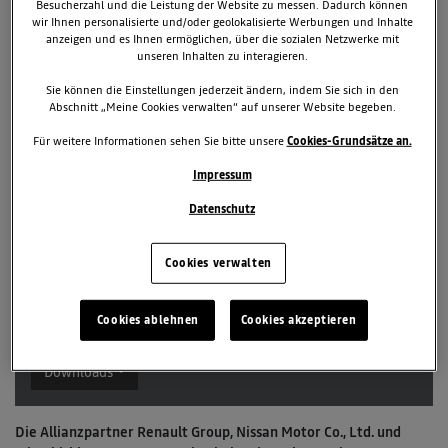
Besucherzahl und die Leistung der Website zu messen. Dadurch können
wir Ihnen personalisierte und/oder geolokalisierte Werbungen und Inhalte
anzeigen und es Ihnen ermöglichen, über die sozialen Netzwerke mit
unseren Inhalten zu interagieren.
Sie können die Einstellungen jederzeit ändern, indem Sie sich in den
Abschnitt „Meine Cookies verwalten“ auf unserer Website begeben.
Für weitere Informationen sehen Sie bitte unsere
Cookies-Grundsätze an.
Impressum
27. September 2023
Datenschutz
TAGS & KATEGORIEN
Renault Group
News
Cookies verwalten
2 zugehörige Dokumente
Cookies ablehnen
Cookies akzeptieren
1 zugehörige Bilder
Downloads
Die Allianzpartner Renault Group, Nissan Motor Co., Ltd. und