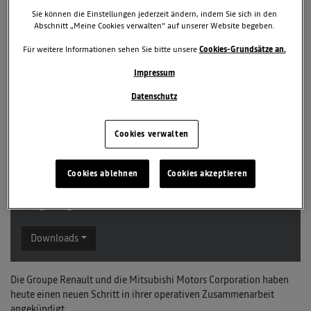
Sie können die Einstellungen jederzeit ändern, indem Sie sich in den
Abschnitt „Meine Cookies verwalten“ auf unserer Website begeben.
Für weitere Informationen sehen Sie bitte unsere
Cookies-Grundsätze an.
Impressum
Datenschutz
10. März 2021
Cookies verwalten
TAGS & KATEGORIEN
Cookies ablehnen
Cookies akzeptieren
Renault-Nissan-Mitsubishi
Archiv
2 zugehörige Dokumente
Downloads
Die Groupe Renault und die Mitsubishi Motors Corporation haben
heute einen neuen Schritt in ihrer operativen Zusammenarbeit
angekündigt.