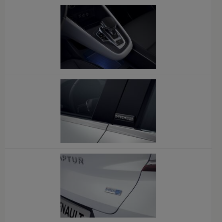
x
x
x