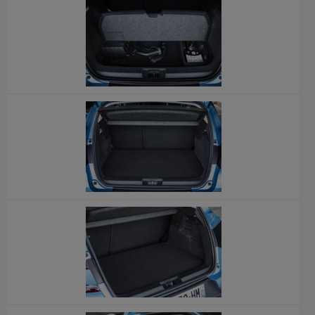
x
x
x