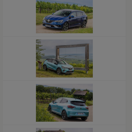
x
x
x