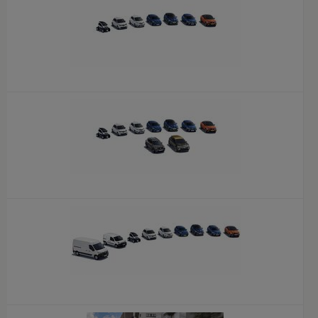
x
x
x