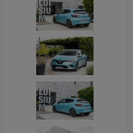
x
x
x