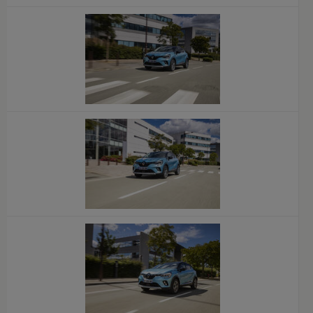
x
x
x