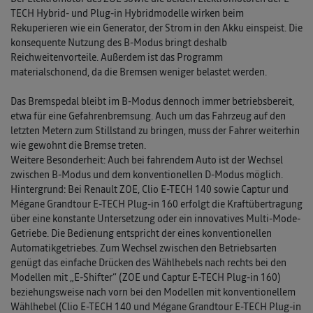
TECH Hybrid- und Plug-in Hybridmodelle wirken beim
Rekuperieren wie ein Generator, der Strom in den Akku einspeist. Die
konsequente Nutzung des B-Modus bringt deshalb
Reichweitenvorteile. Außerdem ist das Programm
materialschonend, da die Bremsen weniger belastet werden.
Das Bremspedal bleibt im B-Modus dennoch immer betriebsbereit,
etwa für eine Gefahrenbremsung. Auch um das Fahrzeug auf den
letzten Metern zum Stillstand zu bringen, muss der Fahrer weiterhin
wie gewohnt die Bremse treten.
Weitere Besonderheit: Auch bei fahrendem Auto ist der Wechsel
zwischen B-Modus und dem konventionellen D-Modus möglich.
Hintergrund: Bei Renault ZOE, Clio E-TECH 140 sowie Captur und
Mégane Grandtour E-TECH Plug-in 160 erfolgt die Kraftübertragung
über eine konstante Untersetzung oder ein innovatives Multi-Mode-
Getriebe. Die Bedienung entspricht der eines konventionellen
Automatikgetriebes. Zum Wechsel zwischen den Betriebsarten
genügt das einfache Drücken des Wählhebels nach rechts bei den
Modellen mit „E-Shifter“ (ZOE und Captur E-TECH Plug-in 160)
beziehungsweise nach vorn bei den Modellen mit konventionellem
Wählhebel (Clio E-TECH 140 und Mégane Grandtour E-TECH Plug-in