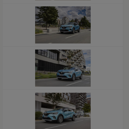
x
x
x