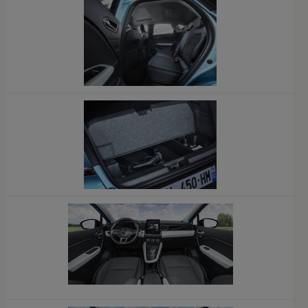
x
x
x