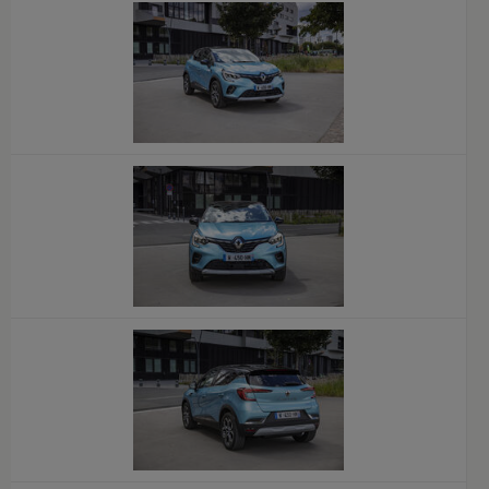
x
x
x