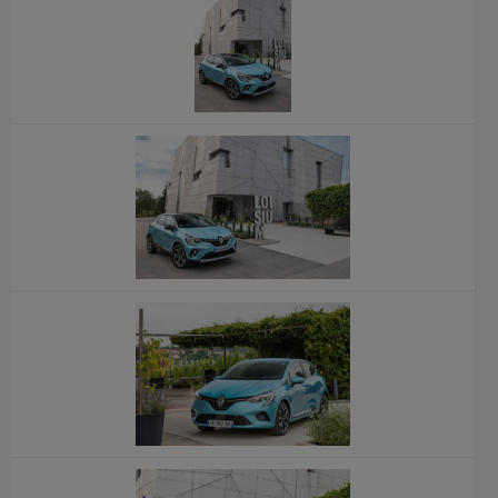
x
x
x