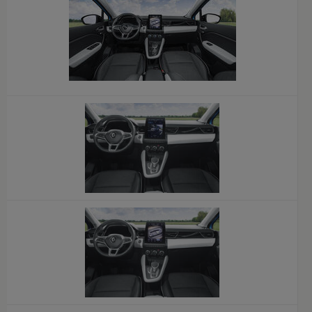
x
x
x