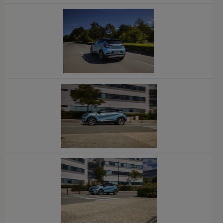
x
x
x