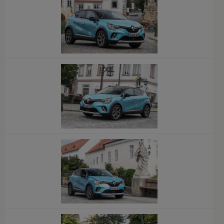
x
x
x