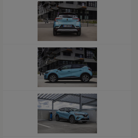
x
x
x