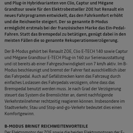
und Plug-in Hybridvarianten von Clio, Captur und Mégane
Grandtour sowie für den Elektrobestseller ZOE hat Renault ein
neues Fahrprogramm entwickelt, das den Fahrkomfort erhöht
und die Reichweite steigert. Der so genannte B-Modus
ermöglicht erstmals bei der französischen Marke das Ein-Pedal-
Fahren. Statt das Bremspedal zu betätigen, genügt dabei in den
meisten Fällen die so genannte Rekuperationsverzögerung.
Der B-Modus gehört bei Renault ZOE, Clio E-TECH 140 sowie Captur
und Mégane Grandtour E-TECH Plug-in 160 zur Serienausstattung
und ist bereits ab einer Fahrgeschwindigkeit von 7 km/h aktiv. Im B-
Modus beschleunigt und bremst der Fahrer fast ausschließlich über
das Fahrpedal. Auch auf Gefällstrecken kann das Fahrzeug durch
einfaches Loslassen des Fahrpedals verzögern, ohne dass das
Bremspedal benutzt werden muss. Je nach Grad der Verzögerung
steuert das System die Bremslichter an, damit nachfolgende
Verkehrsteilnehmer rechtzeitig reagieren können. Insbesondere im
Stadtverkehr, Stau und Stop-and-go-Verkehr bedeutet dies einen
Komfortgewinn.
B-MODUS BRINGT REICHWEITENVORTEILE
Der Elektromotor des ZOE sowie die beiden Elektromotoren der E-