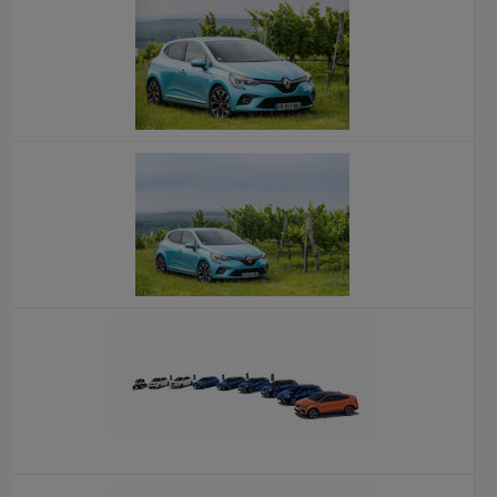
x
x
x