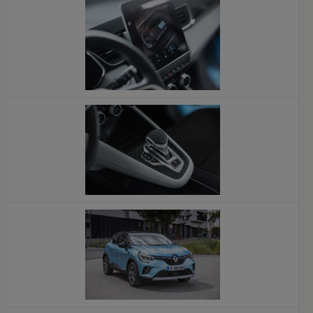
x
x
x