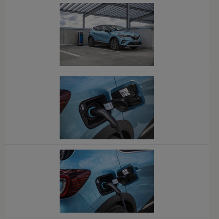
x
x
x