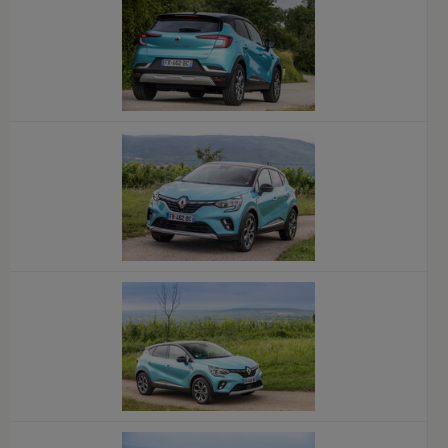
x
x
x