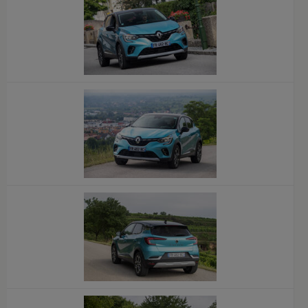
x
x
x