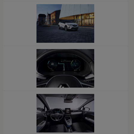
x
x
x