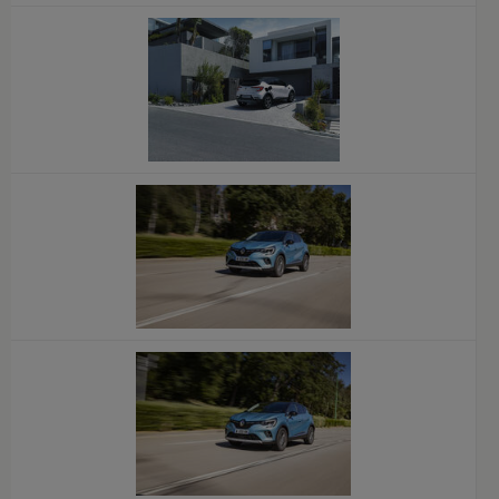
x
x
x