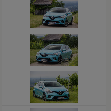
x
x
x