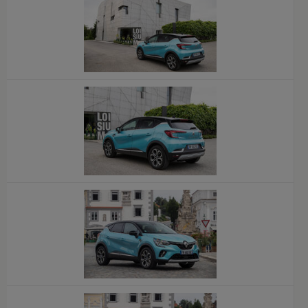
x
x
x