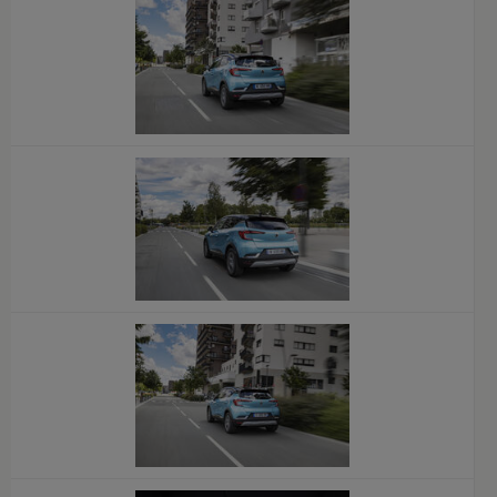
x
x
x