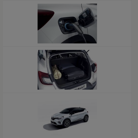
x
x
x