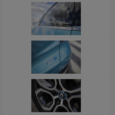
x
x
x