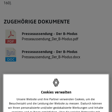
160).
ZUGEHÖRIGE DOKUMENTE
Presseaussendung - Der B-Modus
Presseaussendung_Der_B-Modus.pdf
Presseaussendung - Der B-Modus
Presseaussendung_Der_B-Modus.docx
ZUGEHÖRIGE BILDER
Cookies verwalten
Unsere Website und ihre Partner verwenden Cookies, um die
Besucherzahl und die Leistung der Website zu messen. Dadurch können
wir Ihnen personalisierte und/oder geolokalisierte Werbungen und Inhalte