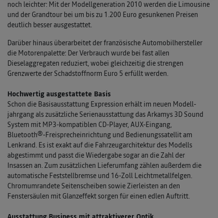
noch leichter: Mit der Modellgeneration 2010 werden die Limousine
und der Grandtour bei um bis zu 1.200 Euro gesunkenen Preisen
deutlich besser ausgestattet.
Darüber hinaus überarbeitet der französische Automobil­hersteller
die Motorenpalette: Der Verbrauch wurde bei fast allen
Dieselaggregaten reduziert, wobei gleichzeitig die strengen
Grenzwerte der Schadstoffnorm Euro 5 erfüllt werden.
Hochwertig ausgestattete Basis
Schon die Basisausstattung Expression erhält im neuen Modell­
jahrgang als zusätzliche Serienausstattung das Arkamys 3D Sound
System mit MP3-kompatiblen CD-Player, AUX-Eingang,
Bluetooth®-Freisprecheinrichtung und Bedienungssatellit am
Lenkrand. Es ist exakt auf die Fahrzeugarchitektur des Modells
abgestimmt und passt die Wiedergabe sogar an die Zahl der
Insassen an. Zum zusätzlichen Lieferumfang zählen außerdem die
automatische Feststellbremse und 16-Zoll Leichtmetallfelgen.
Chromumrandete Seitenscheiben sowie Zierleisten an den
Fenstersäulen mit Glanzeffekt sorgen für einen edlen Auftritt.
Ausstattung Business mit attraktiverer Optik