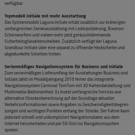
verfügbar.
Topmodell Initiale mit mehr Ausstattung
Das Spitzenmodell Laguna Initiale erhält zusätzlich zur bisherigen
umfangreichen Serienausstattung mit Lederpolsterung, Bixenon-
Scheinwerfern und vielem mehr jetzt geräuschdämmende
Sicherheitsglasseitenscheiben. Zusätzlich verfügt der Laguna
Grandtour Initiale über eine separat zu öffnende Heckscheibe und
abgedunkelte Scheiben hinten.
Serienmäßiges Navigationssystem für Business und Initiale
Zum serienmäßigen Lieferumfang der Ausstattungen Business und
Initiale zählt im Modelljahrgang 2010 ferner das integrierte
Navigations­system Carminat TomTom mit 3D Kartendarstellung und
Multimedia-Bedieneinheit. Es bietet umfangreiche Services wie
alternative Strecken­berech­nung auf der Grundlage aktueller
Verkehrsinformationen sowie Angaben zu Geschwindig­keits­begren­
zungen und wichtigen Punkten entlang der Strecke. Der Fahrer kann
jederzeit schnell und unkompliziert Navi­gationsdaten aus dem
Internet herunterladen und per SD-Slot ins Navigationssystem
spielen.