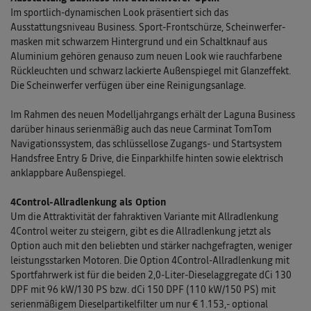
Im sportlich-dynamischen Look präsentiert sich das
Ausstattungsniveau Business. Sport-Frontschürze, Scheinwerfer­
masken mit schwarzem Hintergrund und ein Schaltknauf aus
Aluminium gehören genauso zum neuen Look wie rauchfarbene
Rückleuchten und schwarz lackierte Außenspiegel mit Glanzeffekt.
Die Scheinwerfer verfügen über eine Reinigungsanlage.
Im Rahmen des neuen Modelljahrgangs erhält der Laguna Business
darüber hinaus serienmäßig auch das neue Carminat TomTom
Navigationssystem, das schlüssellose Zugangs- und Startsystem
Handsfree Entry & Drive, die Einparkhilfe hinten sowie elektrisch
anklappbare Außenspiegel.
4Control-Allradlenkung als Option
Um die Attraktivität der fahraktiven Variante mit Allradlenkung
4Control weiter zu steigern, gibt es die Allradlenkung jetzt als
Option auch mit den beliebten und stärker nachgefragten, weniger
leistungsstarken Motoren. Die Option 4Control-Allradlenkung mit
Sportfahrwerk ist für die beiden 2,0-Liter-Dieselaggregate dCi 130
DPF mit 96 kW/130 PS bzw. dCi 150 DPF (110 kW/150 PS) mit
serienmäßigem Dieselpartikelfilter um nur € 1.153,- optional