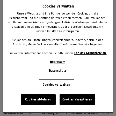
Cookies verwalten
Unsere Website und ihre Partner verwenden Cookies, um die
Besucherzahl und die Leistung der Website zu messen. Dadurch können
wir Ihnen personalisierte und/oder geolokalisierte Werbungen und Inhalte
anzeigen und es Ihnen ermöglichen, über die sozialen Netzwerke mit
unseren Inhalten zu interagieren.
Sie können die Einstellungen jederzeit ändern, indem Sie sich in den
8. Juni 2009
Abschnitt „Meine Cookies verwalten“ auf unserer Website begeben.
TAGS & KATEGORIEN
Für weitere Informationen sehen Sie bitte unsere
Cookies-Grundsätze an.
Laguna 2007-2009
Impressum
Datenschutz
Mehr Laguna für weniger Geld
Cookies verwalten
Erweiterte Ausstattung bei gesunkenen Preisen
Nahezu alle Diesel mit reduziertem Verbrauch und
Schadstoffnorm Euro 5
Cookies ablehnen
Cookies akzeptieren
Renault macht die Entscheidung für das Mittelklassemodell Laguna