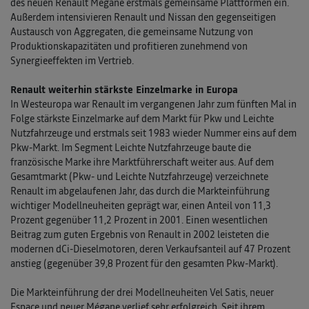
des neuen Renault Mégane erstmals gemeinsame Plattformen ein.
Außerdem intensivieren Renault und Nissan den gegenseitigen
Austausch von Aggregaten, die gemeinsame Nutzung von
Produktionskapazitäten und profitieren zunehmend von
Synergieeffekten im Vertrieb.
Renault weiterhin stärkste Einzelmarke in Europa
In Westeuropa war Renault im vergangenen Jahr zum fünften Mal in
Folge stärkste Einzelmarke auf dem Markt für Pkw und Leichte
Nutzfahrzeuge und erstmals seit 1983 wieder Nummer eins auf dem
Pkw-Markt. Im Segment Leichte Nutzfahrzeuge baute die
französische Marke ihre Marktführerschaft weiter aus. Auf dem
Gesamtmarkt (Pkw- und Leichte Nutzfahrzeuge) verzeichnete
Renault im abgelaufenen Jahr, das durch die Markteinführung
wichtiger Modellneuheiten geprägt war, einen Anteil von 11,3
Prozent gegenüber 11,2 Prozent in 2001. Einen wesentlichen
Beitrag zum guten Ergebnis von Renault in 2002 leisteten die
modernen dCi-Dieselmotoren, deren Verkaufsanteil auf 47 Prozent
anstieg (gegenüber 39,8 Prozent für den gesamten Pkw-Markt).
Die Markteinführung der drei Modellneuheiten Vel Satis, neuer
Espace und neuer Mégane verlief sehr erfolgreich. Seit ihrem