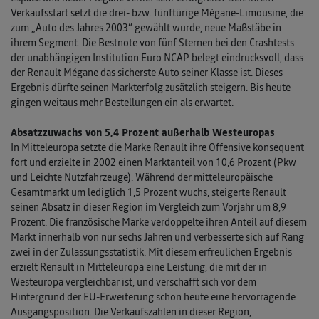
Verkaufsstart setzt die drei- bzw. fünftürige Mégane-Limousine, die
zum „Auto des Jahres 2003“ gewählt wurde, neue Maßstäbe in
ihrem Segment. Die Bestnote von fünf Sternen bei den Crashtests
der unabhängigen Institution Euro NCAP belegt eindrucksvoll, dass
der Renault Mégane das sicherste Auto seiner Klasse ist. Dieses
Ergebnis dürfte seinen Markterfolg zusätzlich steigern. Bis heute
gingen weitaus mehr Bestellungen ein als erwartet.
Absatzzuwachs von 5,4 Prozent außerhalb Westeuropas
In Mitteleuropa setzte die Marke Renault ihre Offensive konsequent
fort und erzielte in 2002 einen Marktanteil von 10,6 Prozent (Pkw
und Leichte Nutzfahrzeuge). Während der mitteleuropäische
Gesamtmarkt um lediglich 1,5 Prozent wuchs, steigerte Renault
seinen Absatz in dieser Region im Vergleich zum Vorjahr um 8,9
Prozent. Die französische Marke verdoppelte ihren Anteil auf diesem
Markt innerhalb von nur sechs Jahren und verbesserte sich auf Rang
zwei in der Zulassungsstatistik. Mit diesem erfreulichen Ergebnis
erzielt Renault in Mitteleuropa eine Leistung, die mit der in
Westeuropa vergleichbar ist, und verschafft sich vor dem
Hintergrund der EU-Erweiterung schon heute eine hervorragende
Ausgangsposition. Die Verkaufszahlen in dieser Region,