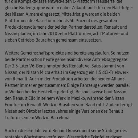
für die Kompaktklasse entwickelten C-Plattform realisierte; die
gleiche Bodengruppe wird in naher Zukunft auch für den Nachfolger
des Nissan Almera eingesetzt. Mittelfristig werden die beiden
Plattformen die Basis für mehr als 50 Prozent des gesamten
Produktionsvolumens der beiden Partner darstellen. Renault und
Nissan planen, im Jahr 2010 zehn Plattformen, acht Motoren- und
sieben Getriebe-Baureihen gemeinsam einzusetzen.
Weitere Gemeinschaftsprojekte sind bereits angelaufen. So nutzen
beide Partner schon heute gemeinsam diverse Antriebsaggregate:
Der 3,5-Liter V6-Benzinmotor des Renault Vel Satis stammt von
Nissan, der Nissan Micra erhält im Gegenzug ein 1.5 dCi-Triebwerk
von Renault. Auch in der Produktion arbeiten die beiden Allianz-
Partner immer enger zusammen: Einige Fahrzeuge werden parallel
in Werken beider Hersteller gefertigt. Beispielsweise baut Nissan
den Renault Clio in seinem Werk in Mexiko, während der Nissan
Frontier im Renault-Werk in Brasilien vom Band rollt. Zudem fertigt
Nissan seit Oktober letzten Jahres einige Versionen des Renault
Trafic in seinem Werk in Barcelona.
Auch in diesem Jahr wird Renault konsequent seine Strategie des
rentablen Wachstums verfolgen. Wesentliche Eckpfeiler dieser