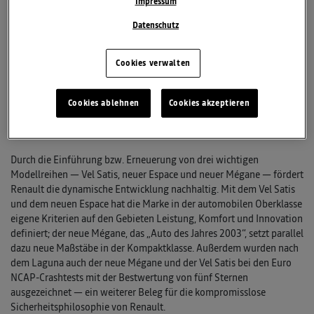
Impressum
seit 1983 Nummer eins auf dem Pkw-Markt. Außerhalb
Datenschutz
Westeuropas steigerte der französische Hersteller seine
Verkaufszahlen und konnte durch ein kräftiges Absatzplus in
Mitteleuropa, Russland, Australien und Mexiko die schwache
Cookies verwalten
Marktlage in der Türkei und in Argentinien kompensieren. Ferner
verzeichnete der Renault-Konzern bereits signifikante Ergebnisse
mit seinen beiden Tochtergesellschaften Renault Samsung Motors
Cookies ablehnen
Cookies akzeptieren
und Dacia, die ihre Modellpaletten weiter ausbauen und ihre
Verkaufszahlen kontinuierlich steigern.
Durch die Einführung bzw. Erneuerung von drei wichtigen
Modellreihen — Vel Satis, neuer Espace und neuer Mégane — fördert
Renault die dynamische Entwicklung nachhaltig. Mit dem Vel Satis
und dem neuen Espace hat die Marke in der automobilen Oberklasse
eigene Kriterien auf den Gebieten Leistung, Komfort und Innovation
definiert; der neue Mégane, das „Auto des Jahres 2003“, setzt parallel
dazu neue Maßstäbe in der Kompaktklasse. Außerdem wurden nach
dem Laguna auch der neue Mégane und der Vel Satis bei den Euro
NCAP-Crashtests mit der Bestwertung von fünf Sternen
ausgezeichnet — ein weiterer Beleg für die kompromisslose
Sicherheitsphilosophie von Renault.