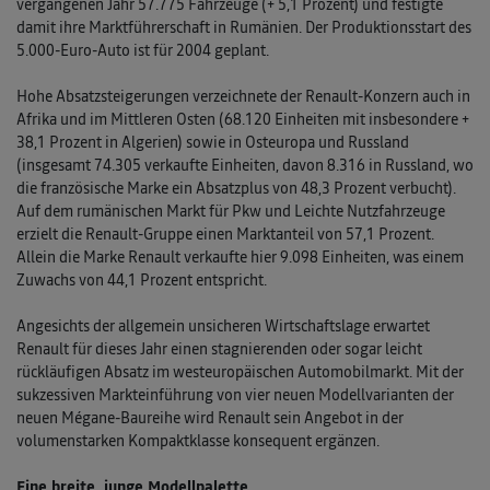
vergangenen Jahr 57.775 Fahrzeuge (+ 5,1 Prozent) und festigte
damit ihre Marktführerschaft in Rumänien. Der Produktionsstart des
5.000-Euro-Auto ist für 2004 geplant.
Hohe Absatzsteigerungen verzeichnete der Renault-Konzern auch in
Afrika und im Mittleren Osten (68.120 Einheiten mit insbesondere +
38,1 Prozent in Algerien) sowie in Osteuropa und Russland
(insgesamt 74.305 verkaufte Einheiten, davon 8.316 in Russland, wo
die französische Marke ein Absatzplus von 48,3 Prozent verbucht).
Auf dem rumänischen Markt für Pkw und Leichte Nutzfahrzeuge
erzielt die Renault-Gruppe einen Marktanteil von 57,1 Prozent.
Allein die Marke Renault verkaufte hier 9.098 Einheiten, was einem
Zuwachs von 44,1 Prozent entspricht.
Angesichts der allgemein unsicheren Wirtschaftslage erwartet
Renault für dieses Jahr einen stagnierenden oder sogar leicht
rückläufigen Absatz im westeuropäischen Automobilmarkt. Mit der
sukzessiven Markteinführung von vier neuen Modellvarianten der
neuen Mégane-Baureihe wird Renault sein Angebot in der
volumenstarken Kompaktklasse konsequent ergänzen.
Eine breite, junge Modellpalette