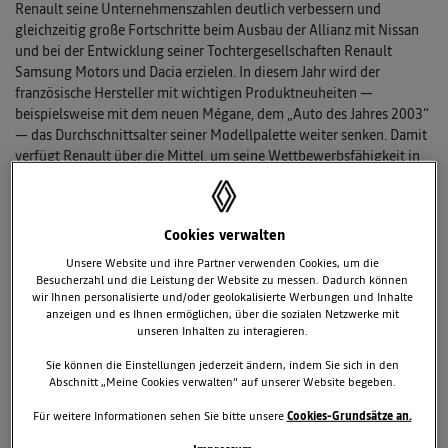
Renault seine Unternehmenszahlen deutlich verbessern und
gleichzeitig große Fortschritte beim Ausbau der Allianz mit Nissan
und bei der Entwicklung seiner Tochtergesellschaften Renault
Samsung Motors und Dacia erzielen. In diesem Jahr wird der
französische Hersteller mit wichtigen Produktneuheiten —
beispielsweise mit dem neuen Mégane, dem „Auto des Jahres 2003“
— das Durchschnittsalter seiner Modellpalette weiter senken. Damit
verfügt Renault über die Mittel, um seine Wettbewerbsfähigkeit in
einem allgemein unsicheren Wirtschaftsumfeld weiter zu steigern.
Im Jahr 2002 hat Renault sein internationales Wachstum, die
Cookies verwalten
Erneuerung seiner Modellpalette und die Strukturierung der
Renault-Nissan Allianz entschieden voran getrieben. Über 2,4
Unsere Website und ihre Partner verwenden Cookies, um die
Millionen verkaufte Fahrzeuge weltweit und deutlich verbesserte
Besucherzahl und die Leistung der Website zu messen. Dadurch können
Finanzergebnisse mit einem Nettoergebnis von 1,96 Milliarden Euro
wir Ihnen personalisierte und/oder geolokalisierte Werbungen und Inhalte
anzeigen und es Ihnen ermöglichen, über die sozialen Netzwerke mit
bei 36,34 Milliarden Euro Umsatz sind die erfreulichen Ergebnisse
unseren Inhalten zu interagieren.
dieser Maßnahmen.
Sie können die Einstellungen jederzeit ändern, indem Sie sich in den
In Westeuropa, ihrem wichtigsten Markt, behauptete die Renault-
Abschnitt „Meine Cookies verwalten“ auf unserer Website begeben.
Gruppe im vergangenen Jahr erneut ihre Marktführerschaft. Zum
Für weitere Informationen sehen Sie bitte unsere
Cookies-Grundsätze an.
fünften Mal in Folge ist Renault stärkste Einzelmarke auf dem
Gesamtmarkt (Pkw und Leichte Nutzfahrzeuge) und erstmals wieder