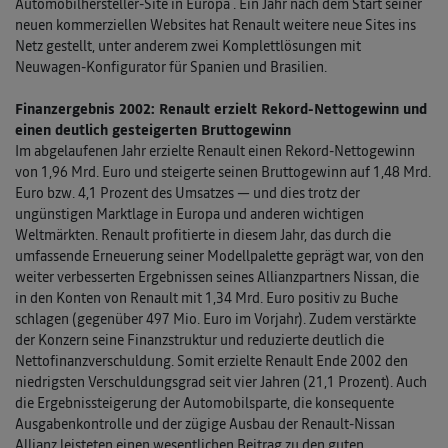
Automobilhersteller-Site in Europa . Ein Jahr nach dem Start seiner
neuen kommerziellen Websites hat Renault weitere neue Sites ins
Netz gestellt, unter anderem zwei Komplettlösungen mit
Neuwagen-Konfigurator für Spanien und Brasilien.
Finanzergebnis 2002: Renault erzielt Rekord-Nettogewinn und
einen deutlich gesteigerten Bruttogewinn
Im abgelaufenen Jahr erzielte Renault einen Rekord-Nettogewinn
von 1,96 Mrd. Euro und steigerte seinen Bruttogewinn auf 1,48 Mrd.
Euro bzw. 4,1 Prozent des Umsatzes — und dies trotz der
ungünstigen Marktlage in Europa und anderen wichtigen
Weltmärkten. Renault profitierte in diesem Jahr, das durch die
umfassende Erneuerung seiner Modellpalette geprägt war, von den
weiter verbesserten Ergebnissen seines Allianzpartners Nissan, die
in den Konten von Renault mit 1,34 Mrd. Euro positiv zu Buche
schlagen (gegenüber 497 Mio. Euro im Vorjahr). Zudem verstärkte
der Konzern seine Finanzstruktur und reduzierte deutlich die
Nettofinanzverschuldung. Somit erzielte Renault Ende 2002 den
niedrigsten Verschuldungsgrad seit vier Jahren (21,1 Prozent). Auch
die Ergebnissteigerung der Automobilsparte, die konsequente
Ausgabenkontrolle und der zügige Ausbau der Renault-Nissan
Allianz leisteten einen wesentlichen Beitrag zu den guten