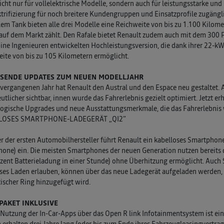
nicht nur für vollelektrische Modelle, sondern auch für leistungsstarke un
ktrifizierung für noch breitere Kundengruppen und Einsatzprofile zugäng
lem Tank bieten alle drei Modelle eine Reichweite von bis zu 1.100 Kilome
auf dem Markt zählt. Den Rafale bietet Renault zudem auch mit dem 300 P
ine Ingenieuren entwickelten Hochleistungsversion, die dank ihrer 22-kWh
ite von bis zu 105 Kilometern ermöglicht.
SENDE UPDATES ZUM NEUEN MODELLJAHR
 vergangenen Jahr hat Renault den Austral und den Espace neu gestaltet. 
utlicher sichtbar, innen wurde das Fahrerlebnis gezielt optimiert. Jetzt 
ogische Upgrades und neue Ausstattungsmerkmale, die das Fahrerlebnis w
LOSES SMARTPHONE-LADEGERÄT „QI2”
er der ersten Automobilhersteller führt Renault ein kabelloses Smartph
one) ein. Die meisten Smartphones der neuen Generation nutzen bereits 
zent Batterieladung in einer Stunde) ohne Überhitzung ermöglicht. Auch
ses Laden erlauben, können über das neue Ladegerät aufgeladen werden,
scher Ring hinzugefügt wird.
PAKET INKLUSIVE
 Nutzung der In-Car-Apps über das Open R link Infotainmentsystem ist e
erhalten drei Jahre lang (oder bis zum Ende ihres Fahrzeugleasingvertrag