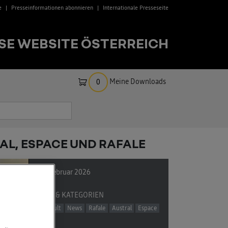
e
Presseinformationen abonnieren
Internationale Presseseite
SE WEBSITE ÖSTERREICH
Meine Downloads
0
AL, ESPACE UND RAFALE
27. Februar 2026
TAGS & KATEGORIEN
Renault
News
Rafale
Austral
Espace