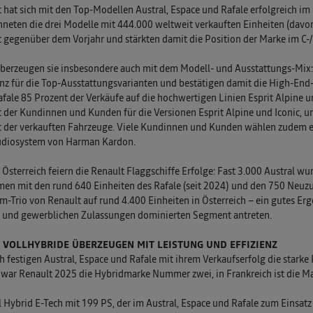
 hat sich mit den Top-Modellen Austral, Espace und Rafale erfolgreich im
hneten die drei Modelle mit 444.000 weltweit verkauften Einheiten (davo
 gegenüber dem Vorjahr und stärkten damit die Position der Marke im C
berzeugen sie insbesondere auch mit dem Modell- und Ausstattungs-Mix:
nz für die Top-Ausstattungsvarianten und bestätigen damit die High-End
fale 85 Prozent der Verkäufe auf die hochwertigen Linien Esprit Alpine u
 der Kundinnen und Kunden für die Versionen Esprit Alpine und Iconic, und 
 der verkauften Fahrzeuge. Viele Kundinnen und Kunden wählen zudem e
udiosystem von Harman Kardon.
 Österreich feiern die Renault Flaggschiffe Erfolge: Fast 3.000 Austral w
n mit den rund 640 Einheiten des Rafale (seit 2024) und den 750 Neuzu
-Trio von Renault auf rund 4.400 Einheiten in Österreich – ein gutes Erg
 und gewerblichen Zulassungen dominierten Segment antreten.
H VOLLHYBRIDE ÜBERZEUGEN MIT LEISTUNG UND EFFIZIENZ
h festigen Austral, Espace und Rafale mit ihrem Verkaufserfolg die starke 
war Renault 2025 die Hybridmarke Nummer zwei, in Frankreich ist die Ma
l Hybrid E-Tech mit 199 PS, der im Austral, Espace und Rafale zum Einsatz