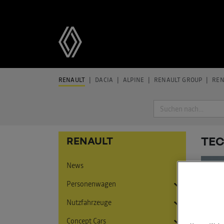
RENAULT
DACIA
ALPINE
RENAULT GROUP
REN
Suche
TEC
RENAULT
News
Personenwagen
Nutzfahrzeuge
Twingo
Concept Cars
5 E-Tech Electric
Express
Twingo E-Tech Electric