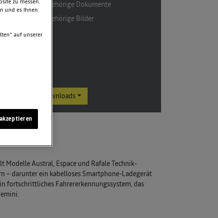
bsite zu messen.
5 zugehörige Dokumente
en und es Ihnen
9 zugehörige Bilder
lten“ auf unserer
Downloads
akzeptieren
rerkennung
lt Modelle Austral, Espace und Rafale Technik-
rn – darunter ein kabelloses Smartphone-Ladegerät
in fortschrittliches Fahrererkennungssystem, das
emini.