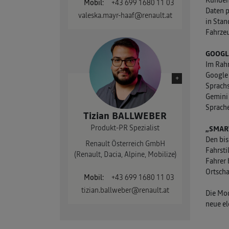
IAA Frankfurt 2019
F1 GP Österreich
Mobil:
+43 699 1680 11 03
Daten p
valeska.mayr-haaf@renault.at
IAA Frankfurt 2017
Archiv
in Stan
Fahrzeu
IAA Frankfurt 2015
Formel 1 2013
GOOGL
IAA Frankfurt 2013
Formel 1 2012
Im Rahm
Google 
IAA Frankfurt 2011
Formel 1 2011
+
Sprachs
IAA Nutzfahrzeuge 2016
Formel 1 2010
Gemini 
Sprach
Tizian BALLWEBER
Mondial 2018
Formel 1 2009
Produkt-PR Spezialist
„SMAR
Mondial 2016
Formel 1 2008
Den bis
Renault Österreich GmbH
Fahrsti
Mondial 2014
Formel 1 2007
(Renault, Dacia, Alpine, Mobilize)
Fahrer 
Ortscha
Mondial 2012
Formel 1 2006
Mobil:
+43 699 1680 11 03
tizian.ballweber@renault.at
Formel 1 2005
Die Mod
neue el
Formel 1 2004