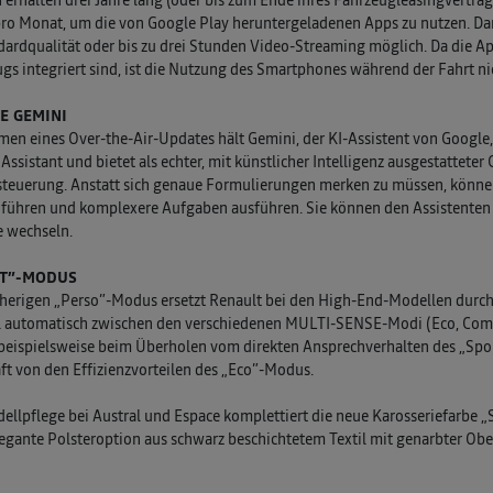
ro Monat, um die von Google Play heruntergeladenen Apps zu nutzen. Da
dardqualität oder bis zu drei Stunden Video-Streaming möglich. Da die A
gs integriert sind, ist die Nutzung des Smartphones während der Fahrt nic
E GEMINI
en eines Over-the-Air-Updates hält Gemini, der KI-Assistent von Google,
Assistant und bietet als echter, mit künstlicher Intelligenz ausgestattete
teuerung. Anstatt sich genaue Formulierungen merken zu müssen, könne
führen und komplexere Aufgaben ausführen. Sie können den Assistenten a
e wechseln.
T”-MODUS
herigen „Perso”-Modus ersetzt Renault bei den High-End-Modellen durch
l automatisch zwischen den verschiedenen MULTI-SENSE-Modi (Eco, Comfo
beispielsweise beim Überholen vom direkten Ansprechverhalten des „Sp
ft von den Effizienzvorteilen des „Eco”-Modus.
ellpflege bei Austral und Espace komplettiert die neue Karosseriefarbe „Sc
egante Polsteroption aus schwarz beschichtetem Textil mit genarbter Obe