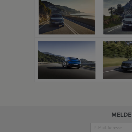
x
x
MELDE
Suche