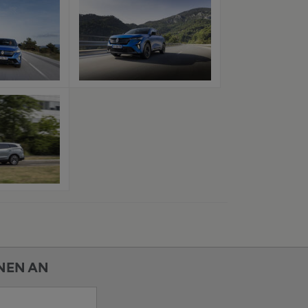
x
x
x
NEN AN