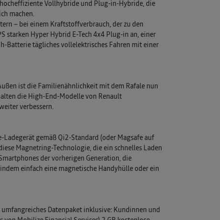
d hocheffiziente Vollhybride und Plug-in-Hybride, die
lich machen.
tern – bei einem Kraftstoffverbrauch, der zu den
S starken Hyper Hybrid E-Tech 4x4 Plug-in an, einer
-Batterie tägliches vollelektrisches Fahren mit einer
Außen ist die Familienähnlichkeit mit dem Rafale nun
erhalten die High-End-Modelle von Renault
eiter verbessern.
one-Ladegerät gemäß Qi2-Standard (oder Magsafe auf
diese Magnetring-Technologie, die ein schnelles Laden
 Smartphones der vorherigen Generation, die
 indem einfach eine magnetische Handyhülle oder ein
in umfangreiches Datenpaket inklusive: Kundinnen und
s von Mobilize Financial Services) 2 GB kostenlose