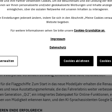
te und ihre Partner verwenden Cookies, um die Besucherzahl und die Leistung der We
nen wir Ihnen personalisierte und/oder geolokalisierte Werbungen und Inhalte anzeig
ermöglichen, über die sozialen Netzwerke mit unseren Inhalten zu interagieren.
e Einstellungen jederzeit ändern, indem Sie sich in den Abschnitt „Meine Cookies verwa
Website begeben.
Für weitere Informationen sehen Sie bitte unsere
Cookies-Grundsätze an.
Impressum
Datenschutz
 verwalten
Cookies ablehnen
Cookies 
elleres induktives Smartphone-Laden, KI-Sprachassistent und Fahre
ult Flaggschiffe mit starker Position im C-/D-Segment
ch Vollhybride verbinden Leistung, Effizienz und hohe Reichweiten
für die Flaggschiffe: Zum Start in das neue Modelljahr erhalten die Renau
s und neue Ausstattungsmerkmale, die das Fahrerlebnis weiter verbesse
en Generation „Qi2”, ein integriertes Datenpaket für Online-Funktionen, e
en von Müdigkeit erkennen kann, und den KI-Sprachassistenten Google G
EREN ENDE ERFOLGREICH