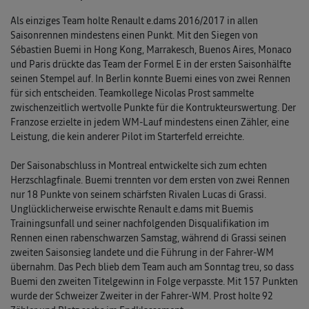
Als einziges Team holte Renault e.dams 2016/2017 in allen
Saisonrennen mindestens einen Punkt. Mit den Siegen von
Sébastien Buemi in Hong Kong, Marrakesch, Buenos Aires, Monaco
und Paris drückte das Team der Formel E in der ersten Saisonhälfte
seinen Stempel auf. In Berlin konnte Buemi eines von zwei Rennen
für sich entscheiden. Teamkollege Nicolas Prost sammelte
zwischenzeitlich wertvolle Punkte für die Kontrukteurswertung. Der
Franzose erzielte in jedem WM-Lauf mindestens einen Zähler, eine
Leistung, die kein anderer Pilot im Starterfeld erreichte.
Der Saisonabschluss in Montreal entwickelte sich zum echten
Herzschlagfinale. Buemi trennten vor dem ersten von zwei Rennen
nur 18 Punkte von seinem schärfsten Rivalen Lucas di Grassi.
Unglücklicherweise erwischte Renault e.dams mit Buemis
Trainingsunfall und seiner nachfolgenden Disqualifikation im
Rennen einen rabenschwarzen Samstag, während di Grassi seinen
zweiten Saisonsieg landete und die Führung in der Fahrer-WM
übernahm. Das Pech blieb dem Team auch am Sonntag treu, so dass
Buemi den zweiten Titelgewinn in Folge verpasste. Mit 157 Punkten
wurde der Schweizer Zweiter in der Fahrer-WM. Prost holte 92