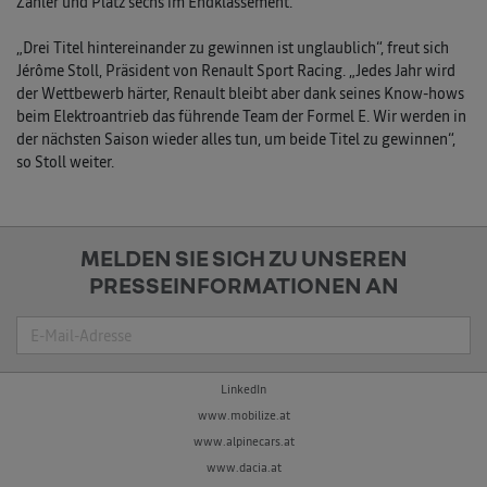
Zähler und Platz sechs im Endklassement.
„Drei Titel hintereinander zu gewinnen ist unglaublich“, freut sich
Jérôme Stoll, Präsident von Renault Sport Racing. „Jedes Jahr wird
der Wettbewerb härter, Renault bleibt aber dank seines Know-hows
beim Elektroantrieb das führende Team der Formel E. Wir werden in
der nächsten Saison wieder alles tun, um beide Titel zu gewinnen“,
so Stoll weiter.
MELDEN SIE SICH ZU UNSEREN
PRESSEINFORMATIONEN AN
Suche
LinkedIn
www.mobilize.at
www.alpinecars.at
www.dacia.at