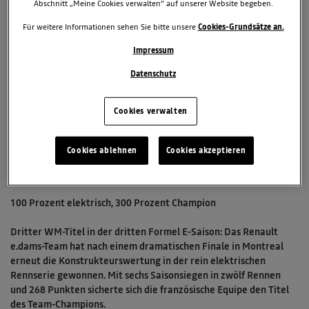
Abschnitt „Meine Cookies verwalten“ auf unserer Website begeben.
Für weitere Informationen sehen Sie bitte unsere
Cookies-Grundsätze an.
Impressum
Datenschutz
Cookies verwalten
31. Juli 2017
TAGS & KATEGORIEN
Cookies ablehnen
Cookies akzeptieren
Formel E 2016/2017
100 Prozent elektrisch, 300 Prozent Champion
Dritter WM-Titel in der dritten Formel E-Saison: Das Renault
e.dams-Team hat nach einem dramatischen Finale in Montreal
erneut die Konstrukteurswertung in der rein elektrischen
Rennserie gewonnen. Mit sechs Saisonsiegen in zwölf Rennen
und 268 Punkten sicherte sich die französische Equipe den Titel
des Team-Champions.