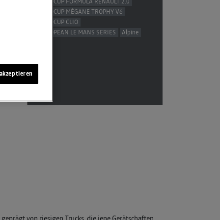
EUROCUP FORMULA RENAULT 2.0
EUROCUP MÉGANE TROPHY V6
EUROCUP CLIO
EUROPEAN LE MANS SERIES
Alpine
akzeptieren
s geprägt von riesigen Trucks, die jene Gerätschaften