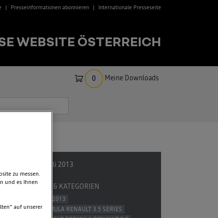
e
Presseinformationen abonnieren
Internationale Presseseite
SE WEBSITE ÖSTERREICH
Meine Downloads
0
BERG
17. Juli 2013
bsite zu messen.
en und es Ihnen
TAGS & KATEGORIEN
WSR 2013
lten“ auf unserer
FORMULA RENAULT 3.5 SERIES