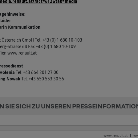
/media.renault.at/?act=612&tab=media
agehinweise:
Haider
orin Kommunikation
 Österreich GmbH Tel. +43 (0) 1 680 10-103
erg-Strasse 64 Fax +43 (0) 1 680 10-109
ien www.renault.at
ressedienst
Holenia
Tel. +43 664 201 27 00
ang Nowak
Tel. +43 650 553 30 56
N SIE SICH ZU UNSEREN PRESSEINFORMATIO
www.renault.at
ww