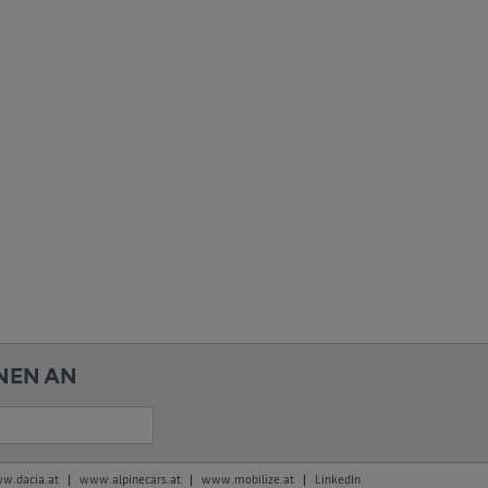
NEN AN
w.dacia.at
www.alpinecars.at
www.mobilize.at
LinkedIn