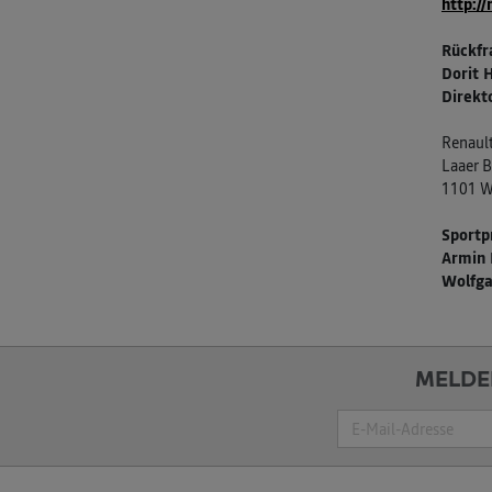
http:/
Rückfr
Dorit 
Direkt
Renault
Laaer B
1101 W
Sportp
Armin 
Wolfg
MELDE
Suche