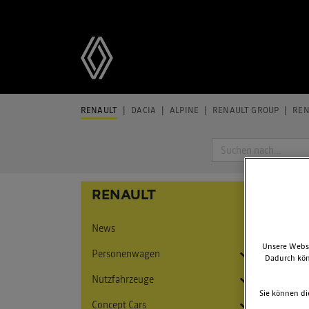
RENAULT
DACIA
ALPINE
RENAULT GROUP
REN
Suche
ES 
RENAULT
News
Unsere Websi
Personenwagen
Dadurch kön
Nutzfahrzeuge
Twingo
Sie können di
Concept Cars
5 E-Tech Electric
Express
Twingo E-Tech Electric