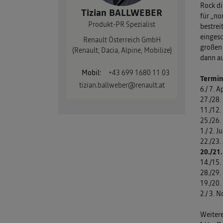
Rock di
Laguna Grandtour Ph.
Mégane Coupé-
Tizian BALLWEBER
Mondial 2012
für „n
3 2013-2014
Formel 1 2013
Cabriolet 2010-2013
Produkt-PR Spezialist
bestrei
Laguna Coupé Ph. 3
Formel 1 2012
eingesc
Renault Österreich GmbH
Mégane Coupé-
2013-2014
große
(Renault, Dacia, Alpine, Mobilize)
Cabriolet 2014
Formel 1 2011
dann a
Formel 1 2010
Mobil:
+43 699 1680 11 03
Termin
tizian.ballweber@renault.at
6./ 7. A
Formel 1 2009
27./28.
Formel 1 2008
11./12.
25./26.
Formel 1 2007
1./ 2. 
22./23
Formel 1 2006
20./21.
14./15
Formel 1 2005
28./29.
Formel 1 2004
19./20.
2./ 3. 
Weitere