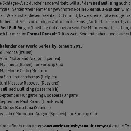
e Schlager-Welt durcheinanderwirbelt, will auf dem
Red Bull Ring
auch di
ormale“ Verkehrsteilnehmer ungewohnten
Formel-Renault-Boliden
wird 
ten. Wie ernst er diesen rasanten Ritt nimmt, beweist eine notwendige Trai
hoben hat. Sein vorfreudiger Aufruf an die Fans: „Auch ich freue mich, a
n
Red Bull Ring
in Spielberg mit dabei zu sein. Die Motoren warten schon
uch für mich im
Formel Renault 2.0
so weit. Seid mit dabei - und das bei f
kalender der World Series by Renault 2013
pril Monza (Italien)
 April Motorland Aragon (Spanien)
 Mai Imola (Italien) nur Eurocup Clio
 Mai Monte Carlo (Monaco)
Juni Spa-Francorchamps (Belgien)
. Juni Moscow Raceway (Russland)
 Juli Red Bull Ring (Österreich
)
. September Hungaroring Budapest (Ungarn)
 September Paul Ricard (Frankreich)
 Oktober Barcelona (Spanien)
November Motorland Aragon (Spanien) nur Eurocup Clio
 Infos findet man unter
www.worldseriesbyrenault.com/de
Aktuelle Fo