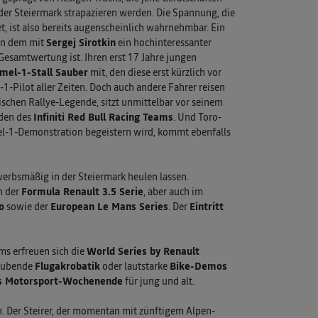
er Steiermark strapazieren werden. Die Spannung, die
t, ist also bereits augenscheinlich wahrnehmbar. Ein
 in dem mit
Sergej Sirotkin
ein hochinteressanter
esamtwertung ist. Ihren erst 17 Jahre jungen
mel-1-Stall Sauber
mit, den diese erst kürzlich vor
-1-Pilot aller Zeiten. Doch auch andere Fahrer reisen
ischen Rallye-Legende, sitzt unmittelbar vor seinem
den des
Infiniti Red Bull Racing Teams
. Und Toro-
mel-1-Demonstration begeistern wird, kommt ebenfalls
bsmäßig in der Steiermark heulen lassen.
n der
Formula Renault 3.5 Serie
, aber auch im
o
sowie der
European Le Mans Series
. Der
Eintritt
s erfreuen sich die
World Series by Renault
aubende
Flugakrobatik
oder lautstarke
Bike-Demos
es Motorsport-Wochenende
für jung und alt.
n. Der Steirer, der momentan mit zünftigem Alpen-