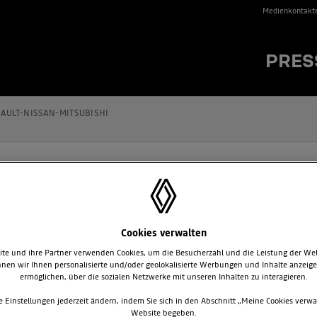
Medienkontakt
PRES
AULT-NISSAN-MITSUBISHI
FÜLLT SICH MERKLICH RUND UM SPIEL
Cookies verwalten
te und ihre Partner verwenden Cookies, um die Besucherzahl und die Leistung der We
nen wir Ihnen personalisierte und/oder geolokalisierte Werbungen und Inhalte anzeig
ermöglichen, über die sozialen Netzwerke mit unseren Inhalten zu interagieren.
e Einstellungen jederzeit ändern, indem Sie sich in den Abschnitt „Meine Cookies verwa
Website begeben.