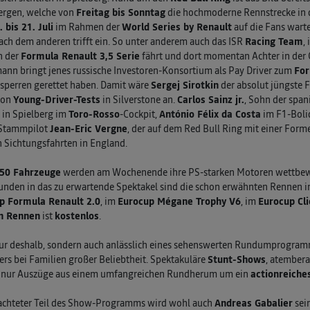
ergen, welche von
Freitag bis Sonntag
die hochmoderne Rennstrecke in d
. bis 21. Juli
im Rahmen der
World Series by Renault
auf die Fans warte
ch dem anderen trifft ein. So unter anderem auch das ISR
Racing Team
,
n der
Formula Renault 3,5 Serie
fährt und dort momentan Achter in der G
nn bringt jenes russische Investoren-Konsortium als Pay Driver zum
For
sperren gerettet haben. Damit wäre
Sergej Sirotkin
der absolut jüngste F
von
Young-Driver-Tests
in Silverstone an.
Carlos Sainz jr.
, Sohn der span
t in Spielberg im
Toro-Rosso
-Cockpit,
António Félix da Costa
im F1-Boli
Stammpilot
Jean-Eric Vergne
, der auf dem Red Bull Ring mit einer For
 Sichtungsfahrten in England.
50 Fahrzeuge
werden am Wochenende ihre PS-starken Motoren wettbewer
nden in das zu erwartende Spektakel sind die schon erwähnten Rennen i
p Formula Renault 2.0
, im
Eurocup Mégane Trophy V6
, im
Eurocup Cli
en Rennen
ist
kostenlos
.
ur deshalb, sondern auch anlässlich eines sehenswerten Rundumprogramm
rs bei Familien großer Beliebtheit. Spektakuläre
Stunt-Shows
, atember
a nur Auszüge aus einem umfangreichen Rundherum um ein
actionreich
eachteter Teil des Show-Programms wird wohl auch
Andreas Gabalier
sei